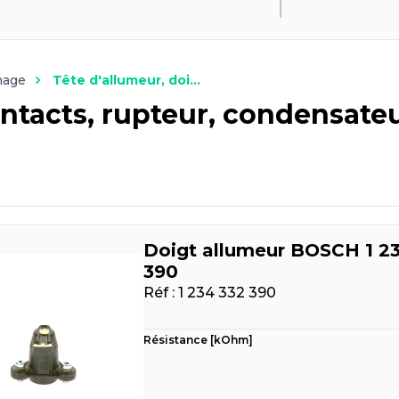
mage
Tête d'allumeur, doi...
ontacts, rupteur, condensate
Doigt allumeur BOSCH 1 2
390
Réf :
1 234 332 390
Résistance [kOhm]