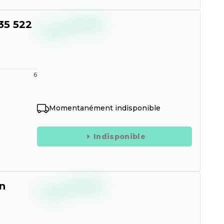
--,--
35 522
€
TTC
6
Momentanément indisponible
Indisponible
--,--
n
€
TTC