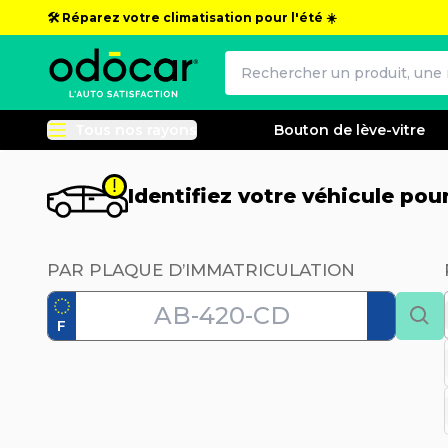
🛠️ Réparez votre climatisation pour l'été ☀️
Tous nos rayons
Bouton de lève-vitre
Identifiez votre véhicule po
PAR PLAQUE D’IMMATRICULATION
F