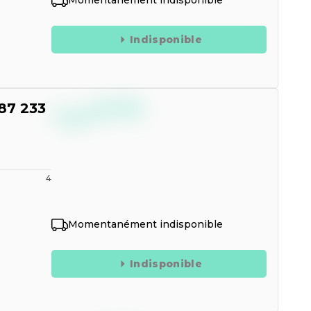
Momentanément indisponible
Indisponible
--,--
87 233
€
TTC
4
Momentanément indisponible
Indisponible