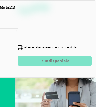
--,--
35 522
€
TTC
4
Momentanément indisponible
Indisponible