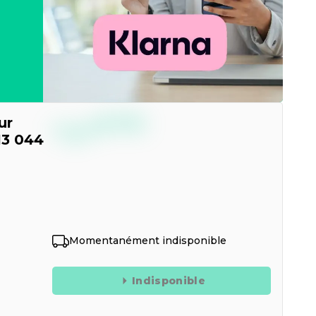
--,--
ur
€
TTC
13 044
Momentanément indisponible
Indisponible