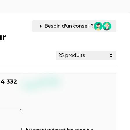
Besoin d'un conseil ?
ur
25 produits
--,--
34 332
€
TTC
1