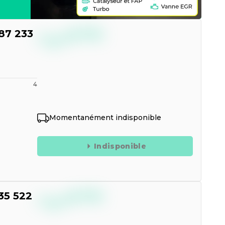
--,--
87 233
€
TTC
4
Momentanément indisponible
Indisponible
--,--
35 522
€
TTC