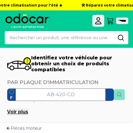
otre climatisation pour l'été ☀️
🛠️ Réparez votre climatisat
Identifiez votre véhicule pour
obtenir un choix de produits
compatibles
PAR PLAQUE D’IMMATRICULATION
F
PAR MODÈLE
Voir
plus
Marque
Pièces moteur
Modèle