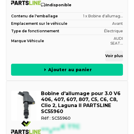
Indisponible
Contenu de l'emballage
1 x Bobine d'allumag...
Emplacement sur le véhicule
Avant
Type de fonctionnement
Électrique
AUDI
Marque Véhicule
SEAT...
Voir plus
Ajouter au panier
Bobine d'allumage pour 3.0 V6
406, 407, 607, 807, C5, C6, C8,
Clio 2, Laguna II PARTSLINE
SC55960
Réf :
SC55960
--,--
€
TTC