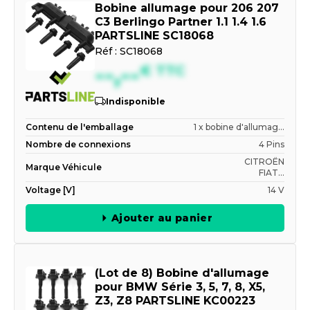
Bobine allumage pour 206 207
C3 Berlingo Partner 1.1 1.4 1.6
PARTSLINE SC18068
Réf :
SC18068
--,--
€
TTC
Indisponible
Contenu de l'emballage
1 x bobine d'allumag...
Nombre de connexions
4 Pins
CITROËN
Marque Véhicule
FIAT...
Voltage [V]
14 V
Ajouter au panier
(Lot de 8) Bobine d'allumage
pour BMW Série 3, 5, 7, 8, X5,
Z3, Z8 PARTSLINE KC00223