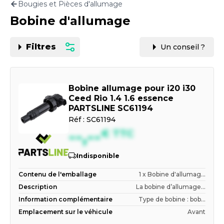
Bougies et Pièces d'allumage
Motorisation
Bobine d'allumage
PAR CARTE GRISE OU VIN
Filtres
Un conseil ?
Bobine allumage pour i20 i30
Ceed Rio 1.4 1.6 essence
PARTSLINE SC61194
Réf :
SC61194
--,--
€
TTC
Indisponible
Contenu de l'emballage
1 x Bobine d'allumag...
Description
La bobine d’allumage...
Information complémentaire
Type de bobine : bob...
Emplacement sur le véhicule
Avant