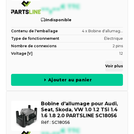
--,--
€
TTC
Indisponible
Contenu de l'emballage
4 x Bobine d'allumag...
Type de fonctionnement
Électrique
Nombre de connexions
2 pins
Voltage [V]
12
Voir plus
Ajouter au panier
Bobine d'allumage pour Audi,
Seat, Skoda, VW 1.0 1.2 TSi 1.4
1.6 1.8 2.0 PARTSLINE SC18056
Réf :
SC18056
--,--
€
TTC