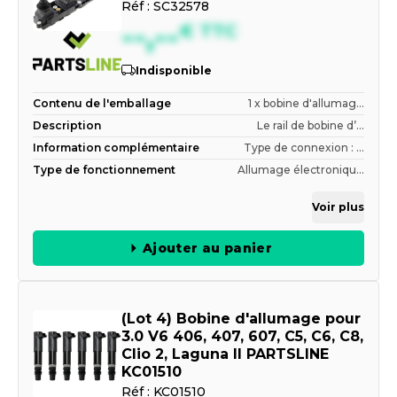
Réf :
SC32578
--,--
€
TTC
Indisponible
Contenu de l'emballage
1 x bobine d'allumag...
Description
Le rail de bobine d’...
Information complémentaire
Type de connexion : ...
Type de fonctionnement
Allumage électroniqu...
Voir plus
Ajouter au panier
(Lot 4) Bobine d'allumage pour
3.0 V6 406, 407, 607, C5, C6, C8,
Clio 2, Laguna II PARTSLINE
KC01510
Réf :
KC01510