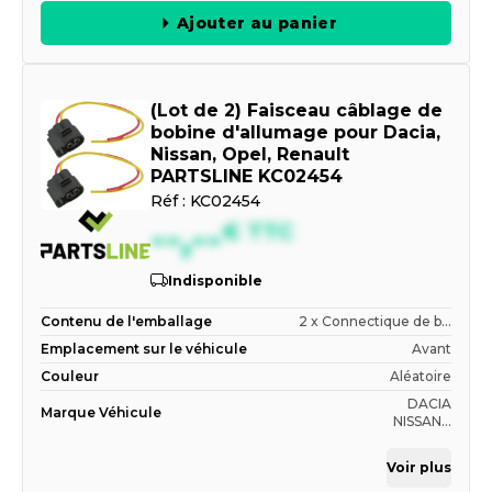
Ajouter au panier
(Lot de 2) Faisceau câblage de
bobine d'allumage pour Dacia,
Nissan, Opel, Renault
PARTSLINE KC02454
Réf :
KC02454
--,--
€
TTC
Indisponible
Contenu de l'emballage
2 x Connectique de b...
Emplacement sur le véhicule
Avant
Couleur
Aléatoire
DACIA
Marque Véhicule
NISSAN...
Voir plus