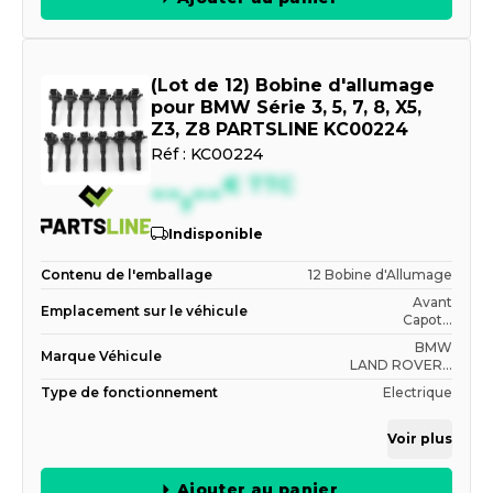
(Lot de 12) Bobine d'allumage
pour BMW Série 3, 5, 7, 8, X5,
Z3, Z8 PARTSLINE KC00224
Réf :
KC00224
--,--
€
TTC
Indisponible
Contenu de l'emballage
12 Bobine d'Allumage
Avant
Emplacement sur le véhicule
Capot...
BMW
Marque Véhicule
LAND ROVER...
Type de fonctionnement
Electrique
Voir plus
Ajouter au panier