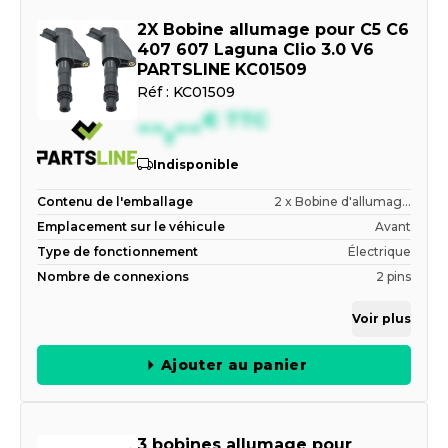
2X Bobine allumage pour C5 C6
407 607 Laguna Clio 3.0 V6
PARTSLINE KC01509
Réf :
KC01509
--,--
€
TTC
Indisponible
Contenu de l'emballage
2 x Bobine d'allumag...
Emplacement sur le véhicule
Avant
Type de fonctionnement
Électrique
Nombre de connexions
2 pins
Voir plus
Ajouter au panier
3 bobines allumage pour