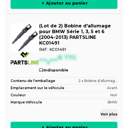
Ajouter au panier
(Lot de 2) Bobine d'allumage
pour BMW Série 1, 3, 5 et 6
(2004-2013) PARTSLINE
KC01491
Réf :
KC01491
--,--
€
TTC
Indisponible
Contenu de l'emballage
2 x Bobine d'allumag...
Emplacement sur le véhicule
Avant
Couleur
Noir
Marque Véhicule
BMW
Voir plus
Ajouter au panier