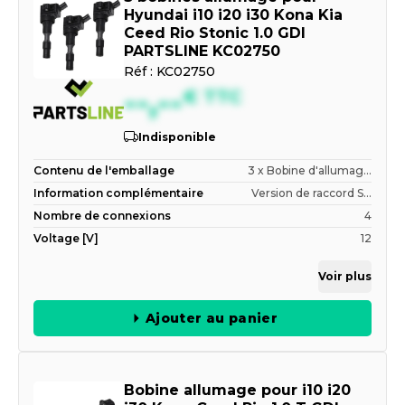
Hyundai i10 i20 i30 Kona Kia
Ceed Rio Stonic 1.0 GDI
PARTSLINE KC02750
Réf :
KC02750
--,--
€
TTC
Indisponible
Contenu de l'emballage
3 x Bobine d'allumag...
Information complémentaire
Version de raccord S...
Nombre de connexions
4
Voltage [V]
12
Voir plus
Ajouter au panier
Bobine allumage pour i10 i20