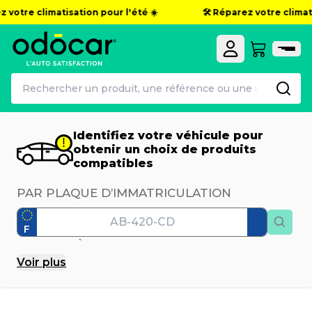
votre climatisation pour l'été ☀️
🛠️ Réparez votre climatisa
Identifiez votre véhicule pour
obtenir un choix de produits
compatibles
PAR PLAQUE D’IMMATRICULATION
F
PAR MODÈLE
Voir
plus
Marque
Modèle