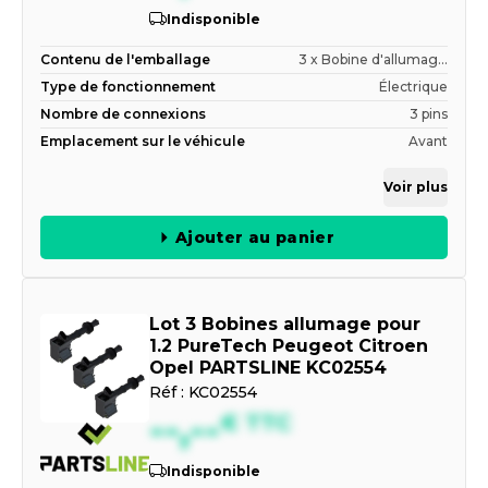
Indisponible
Contenu de l'emballage
3 x Bobine d'allumag...
Type de fonctionnement
Électrique
Nombre de connexions
3 pins
Emplacement sur le véhicule
Avant
Voir plus
Ajouter au panier
Lot 3 Bobines allumage pour
1.2 PureTech Peugeot Citroen
Opel PARTSLINE KC02554
Réf :
KC02554
--,--
€
TTC
Indisponible