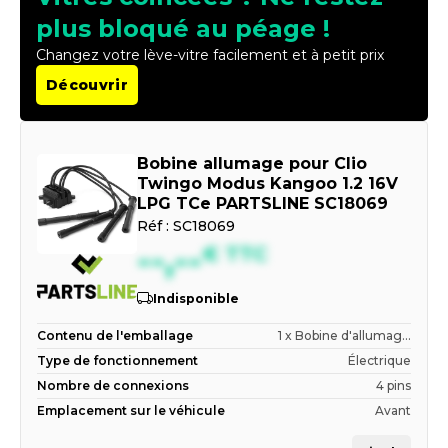
plus bloqué au péage !
Changez votre lève-vitre facilement et à petit prix
Découvrir
Bobine allumage pour Clio
Twingo Modus Kangoo 1.2 16V
LPG TCe PARTSLINE SC18069
Réf :
SC18069
--,--
€
TTC
Indisponible
Contenu de l'emballage
1 x Bobine d'allumag...
Type de fonctionnement
Électrique
Nombre de connexions
4 pins
Emplacement sur le véhicule
Avant