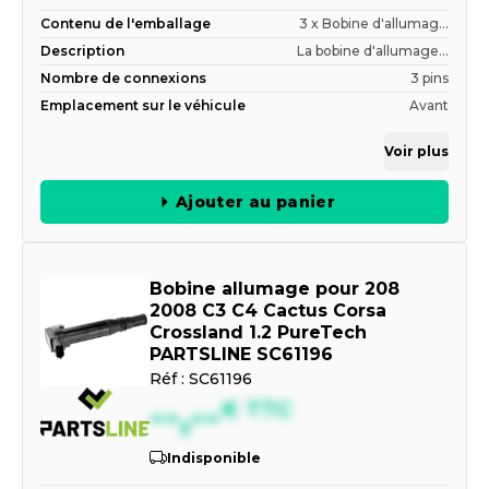
Contenu de l'emballage
3 x Bobine d'allumag...
Description
La bobine d'allumage...
Nombre de connexions
3 pins
Emplacement sur le véhicule
Avant
Voir plus
Ajouter au panier
Bobine allumage pour 208
2008 C3 C4 Cactus Corsa
Crossland 1.2 PureTech
PARTSLINE SC61196
Réf :
SC61196
--,--
€
TTC
Indisponible