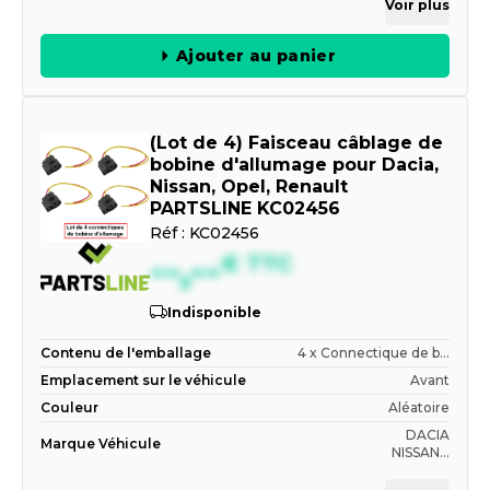
Voir plus
Ajouter au panier
(Lot de 4) Faisceau câblage de
bobine d'allumage pour Dacia,
Nissan, Opel, Renault
PARTSLINE KC02456
Réf :
KC02456
--,--
€
TTC
Indisponible
Contenu de l'emballage
4 x Connectique de b...
Emplacement sur le véhicule
Avant
Couleur
Aléatoire
DACIA
Marque Véhicule
NISSAN...