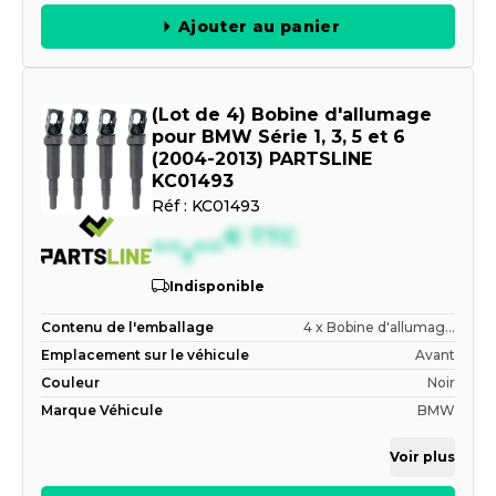
Ajouter au panier
(Lot de 4) Bobine d'allumage
pour BMW Série 1, 3, 5 et 6
(2004-2013) PARTSLINE
KC01493
Réf :
KC01493
--,--
€
TTC
Indisponible
Contenu de l'emballage
4 x Bobine d'allumag...
Emplacement sur le véhicule
Avant
Couleur
Noir
Marque Véhicule
BMW
Voir plus