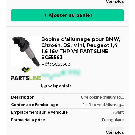
Voir plus
Ajouter au panier
Bobine d'allumage pour BMW,
Citroën, DS, Mini, Peugeot 1,4
1,6 16v THP Vti PARTSLINE
SC55563
Réf :
SC55563
--,--
€
TTC
Indisponible
Description
Une bobine d'allumag...
Contenu de l'emballage
1 x Bobine d'Allumag...
Emplacement sur le véhicule
Avant
Forme de la prise
Triangulaire
Voir plus