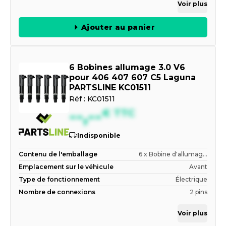
Voir plus
Ajouter au panier
6 Bobines allumage 3.0 V6
pour 406 407 607 C5 Laguna
PARTSLINE KC01511
Réf :
KC01511
--,--
€
TTC
Indisponible
Contenu de l'emballage
6 x Bobine d'allumag...
Emplacement sur le véhicule
Avant
Type de fonctionnement
Électrique
Nombre de connexions
2 pins
Voir plus