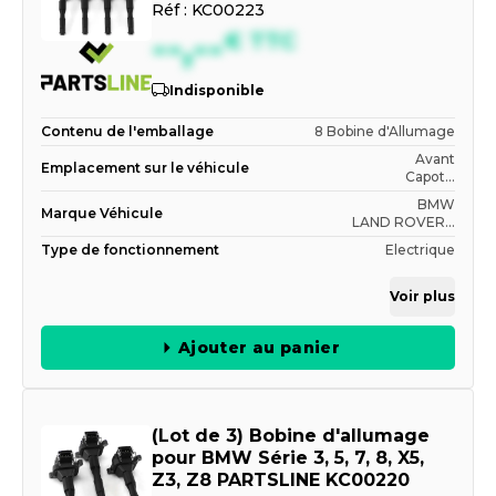
Réf :
KC00223
--,--
€
TTC
Indisponible
Contenu de l'emballage
8 Bobine d'Allumage
Avant
Emplacement sur le véhicule
Capot...
BMW
Marque Véhicule
LAND ROVER...
Type de fonctionnement
Electrique
Voir plus
Ajouter au panier
(Lot de 3) Bobine d'allumage
pour BMW Série 3, 5, 7, 8, X5,
Z3, Z8 PARTSLINE KC00220