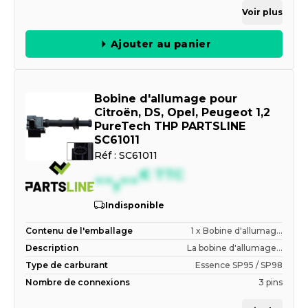
Voir plus
Ajouter au panier
Bobine d'allumage pour
Citroën, DS, Opel, Peugeot 1,2
PureTech THP PARTSLINE
SC61011
Réf :
SC61011
--,--
€
TTC
Indisponible
Contenu de l'emballage
1 x Bobine d'allumag...
Description
La bobine d'allumage...
Type de carburant
Essence SP95 / SP98
Nombre de connexions
3 pins