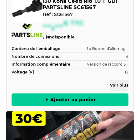
i30 Kona Ceed Rio 1.0 T GDI
PARTSLINE SC61567
Réf :
SC61567
--,--
€
TTC
Indisponible
Contenu de l'emballage
1 x Bobine d'allumag...
Nombre de connexions
4
Information complémentaire
Version de raccord S...
Voltage [V]
12
Voir plus
Ajouter au panier