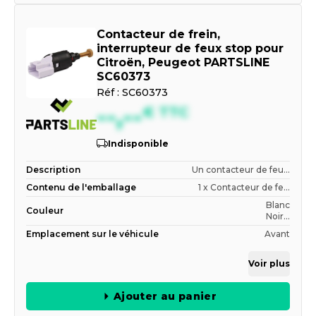
Contacteur de frein,
interrupteur de feux stop pour
Citroën, Peugeot PARTSLINE
SC60373
Réf :
SC60373
--,--
€
TTC
Indisponible
Description
Un contacteur de feu...
Contenu de l'emballage
1 x Contacteur de fe...
Blanc
Couleur
Noir...
Emplacement sur le véhicule
Avant
Voir plus
Ajouter au panier