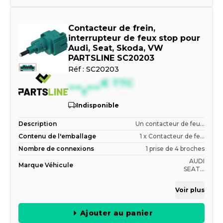
Contacteur de frein,
interrupteur de feux stop pour
Audi, Seat, Skoda, VW
PARTSLINE SC20203
Réf :
SC20203
--,--
€
TTC
Indisponible
Description
Un contacteur de feu...
Contenu de l'emballage
1 x Contacteur de fe...
Nombre de connexions
1 prise de 4 broches
AUDI
Marque Véhicule
SEAT...
Voir plus
Ajouter au panier