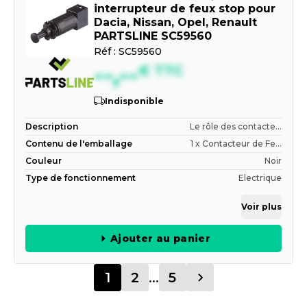
interrupteur de feux stop pour
Dacia, Nissan, Opel, Renault
PARTSLINE SC59560
Réf :
SC59560
--,--
€
TTC
Indisponible
Description
Le rôle des contacte...
Contenu de l'emballage
1 x Contacteur de Fe...
Couleur
Noir
Type de fonctionnement
Electrique
Voir plus
Ajouter au panier
1
2
...
5