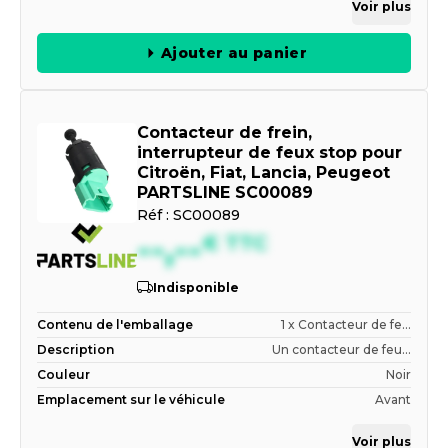
Voir plus
Ajouter au panier
Contacteur de frein,
interrupteur de feux stop pour
Citroën, Fiat, Lancia, Peugeot
PARTSLINE SC00089
Réf :
SC00089
--,--
€
TTC
Indisponible
Contenu de l'emballage
1 x Contacteur de fe...
Description
Un contacteur de feu...
Couleur
Noir
Emplacement sur le véhicule
Avant
Voir plus