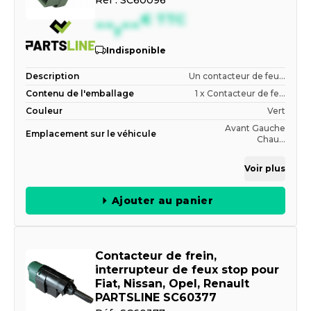
Réf :
SC60096
--,--
€
TTC
Indisponible
Description
Un contacteur de feu...
Contenu de l'emballage
1 x Contacteur de fe...
Couleur
Vert
Avant Gauche
Emplacement sur le véhicule
Chau...
Voir plus
Ajouter au panier
Contacteur de frein,
interrupteur de feux stop pour
Fiat, Nissan, Opel, Renault
PARTSLINE SC60377