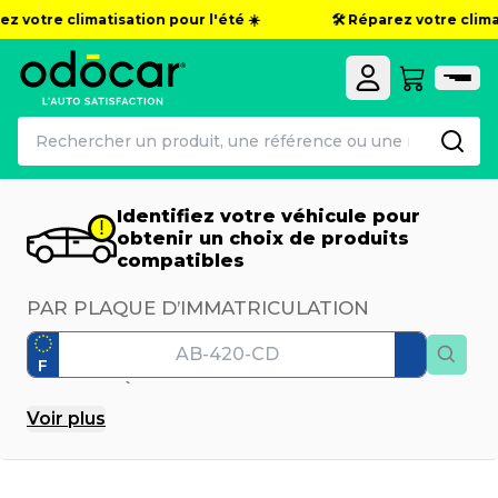
 votre climatisation pour l'été ☀️
🛠️ Réparez votre climatis
Identifiez votre véhicule pour
obtenir un choix de produits
compatibles
PAR PLAQUE D’IMMATRICULATION
F
PAR MODÈLE
Voir
plus
Marque
Modèle