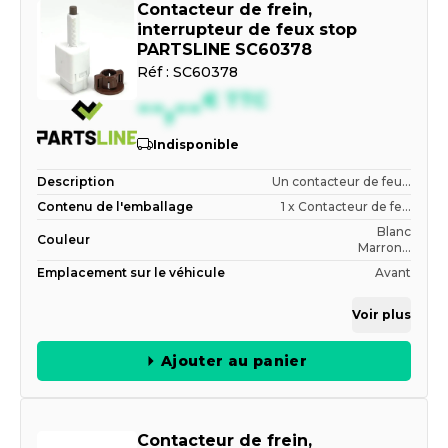
Contacteur de frein,
interrupteur de feux stop
PARTSLINE SC60378
Réf :
SC60378
--,--
€
TTC
Indisponible
Description
Un contacteur de feu...
Contenu de l'emballage
1 x Contacteur de fe...
Blanc
Couleur
Marron...
Emplacement sur le véhicule
Avant
Voir plus
Ajouter au panier
Contacteur de frein,