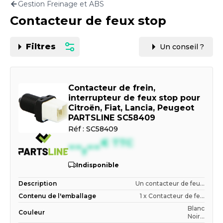
Gestion Freinage et ABS
Motorisation
Contacteur de feux stop
PAR CARTE GRISE OU VIN
Filtres
Un conseil ?
Contacteur de frein,
interrupteur de feux stop pour
Citroën, Fiat, Lancia, Peugeot
PARTSLINE SC58409
Réf :
SC58409
--,--
€
TTC
Indisponible
Description
Un contacteur de feu...
Contenu de l'emballage
1 x Contacteur de fe...
Blanc
Couleur
Noir...