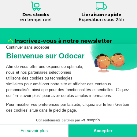
Des stocks
Livraison rapide
en temps réel
Expédition sous 24h
Inscrivez-vous à notre newsletter
et ne manquez plus nos offres et conseils
exclusifs
S’inscrire à la newsletter
En inscrivant votre email, vous consentez à recevoir les
offres spéciales et communications d’odocar par email.
Vous pouvez vous désabonner à tout moment. Veuillez
consulter notre
Politique de protection des données
personnelles