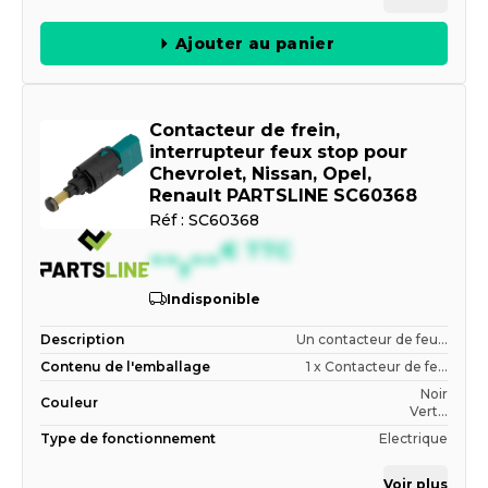
Ajouter au panier
Contacteur de frein,
interrupteur feux stop pour
Chevrolet, Nissan, Opel,
Renault PARTSLINE SC60368
Réf :
SC60368
--,--
€
TTC
Indisponible
Description
Un contacteur de feu...
Contenu de l'emballage
1 x Contacteur de fe...
Noir
Couleur
Vert...
Type de fonctionnement
Electrique
Voir plus