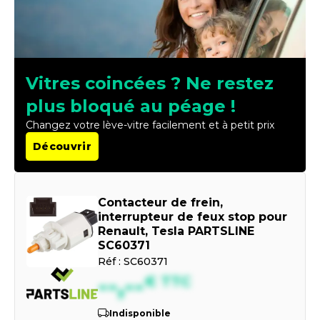
Vitres coincées ? Ne restez
plus bloqué au péage !
Changez votre lève-vitre facilement et à petit prix
Découvrir
Contacteur de frein,
interrupteur de feux stop pour
Renault, Tesla PARTSLINE
SC60371
Réf :
SC60371
--,--
€
TTC
Indisponible