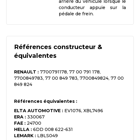
arrière du véhicule lorsque le
conducteur appuie sur la
pédale de frein.
Références constructeur &
équivalentes
RENAULT
:
7700791178, 77 00 791 178,
7700849783, 77 00 849 783, 7700849824, 77 00
849 824
Références équivalentes :
ELTA AUTOMOTIVE
:
EV1076, XBL7496
ERA
:
330067
FAE
:
24700
HELLA
:
6DD 008 622-631
LEMARK
:
LBLS049