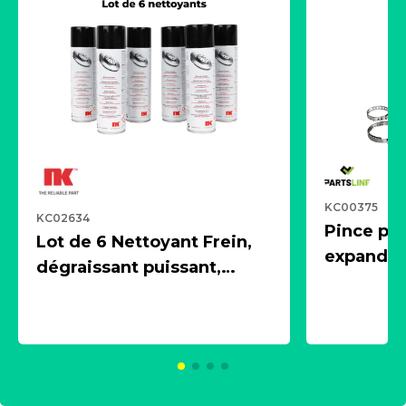
KC00375
KC02634
Pince pn
Lot de 6 Nettoyant Frein,
expandeur
dégraissant puissant,
1 souffle
aérosol 500ml - NK
universe
2021600
KC00375