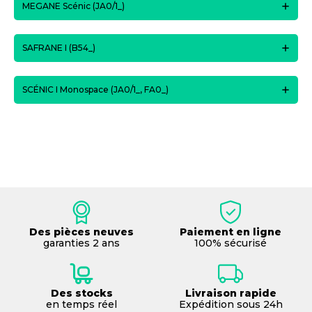
MEGANE Scénic (JA0/1_)
SAFRANE I (B54_)
SCÉNIC I Monospace (JA0/1_, FA0_)
Des pièces neuves
Paiement en ligne
garanties 2 ans
100% sécurisé
Des stocks
Livraison rapide
en temps réel
Expédition sous 24h