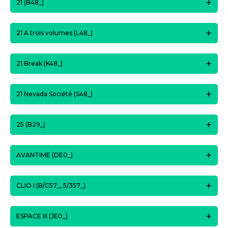
21 (B48_)
21 A trois volumes (L48_)
21 Break (K48_)
21 Nevada Société (S48_)
25 (B29_)
AVANTIME (DE0_)
CLIO I (B/C57_, 5/357_)
ESPACE III (JE0_)