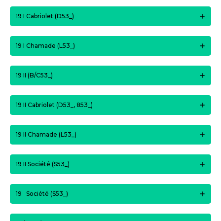
19 I Cabriolet (D53_)
19 I Chamade (L53_)
19 II (B/C53_)
19 II Cabriolet (D53_, 853_)
19 II Chamade (L53_)
19 II Société (S53_)
19 Société (S53_)