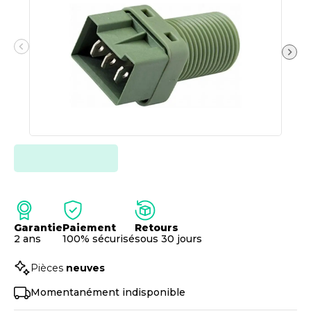
Garantie
Paiement
Retours
2 ans
100% sécurisé
sous 30 jours
Pièces
neuves
Momentanément indisponible