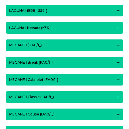
LAGUNA I (B56_, 556_)
LAGUNA I Nevada (K56_)
MEGANE I (BA0/1_)
MEGANE I Break (KA0/1_)
MEGANE I Cabriolet (EA0/1_)
MEGANE I Classic (LA0/1_)
MEGANE I Coupé (DA0/1_)