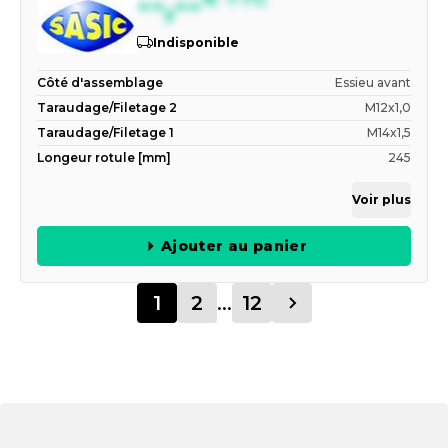
--,--
Indisponible
Côté d'assemblage
Essieu avant
Taraudage/Filetage 2
M12x1,0
Taraudage/Filetage 1
M14x1,5
Longeur rotule [mm]
245
Voir plus
Ajouter au panier
1
2
...
12