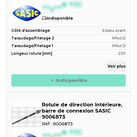
--,--
€
TTC
Indisponible
Côté d'assemblage
Essieu avant
Taraudage/Filetage 2
M14x1,5
Taraudage/Filetage 1
M14x1,5
Longeur rotule [mm]
230
Voir plus
Indisponible
Rotule de direction intérieure,
barre de connexion SASIC
9006873
Réf :
9006873
--,--
€
TTC