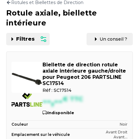
Rotules et Biellettes de Direction
Motorisation
Rotule axiale, biellette
PAR CARTE GRISE OU VIN
intérieure
Filtres
Un conseil ?
Biellette de direction rotule
axiale intérieure gauche/droite
pour Peugeot 206 PARTSLINE
SC17514
Réf :
SC17514
--,--
€
TTC
Indisponible
Couleur
Noir
Avant Droit
Emplacement sur le véhicule
Avant...