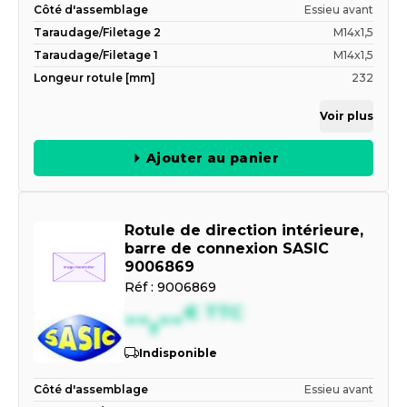
Côté d'assemblage
Essieu avant
Taraudage/Filetage 2
M14x1,5
Taraudage/Filetage 1
M14x1,5
Longeur rotule [mm]
232
Voir plus
Ajouter au panier
Rotule de direction intérieure,
barre de connexion SASIC
9006869
Réf :
9006869
--,--
€
TTC
Indisponible
Côté d'assemblage
Essieu avant