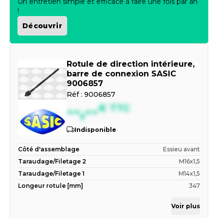
Un entretien simple et efficace à faire une fois par an
!
Découvrir
Rotule de direction intérieure,
barre de connexion SASIC
9006857
Réf :
9006857
--,--
€
TTC
Indisponible
Côté d'assemblage
Essieu avant
Taraudage/Filetage 2
M16x1,5
Taraudage/Filetage 1
M14x1,5
Longeur rotule [mm]
347
Voir plus