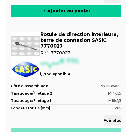
Ajouter au panier
Rotule de direction intérieure,
barre de connexion SASIC
7770027
Réf :
7770027
--,--
€
TTC
Indisponible
Côté d'assemblage
Essieu avant
Taraudage/Filetage 2
M14x1,5
Taraudage/Filetage 1
M16x1,5
Longeur rotule [mm]
265
Voir plus