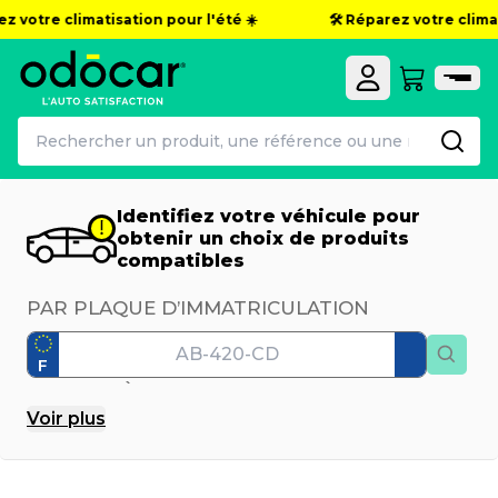
 votre climatisation pour l'été ☀️
🛠️ Réparez votre climatis
Identifiez votre véhicule pour
obtenir un choix de produits
compatibles
PAR PLAQUE D’IMMATRICULATION
F
PAR MODÈLE
Voir
plus
Marque
Modèle