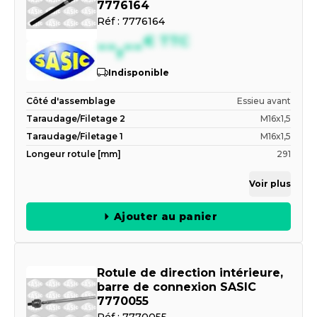
7776164
Réf :
7776164
--,--
€
TTC
Indisponible
Côté d'assemblage
Essieu avant
Taraudage/Filetage 2
M16x1,5
Taraudage/Filetage 1
M16x1,5
Longeur rotule [mm]
291
Voir plus
Ajouter au panier
Rotule de direction intérieure,
barre de connexion SASIC
7770055
Réf :
7770055