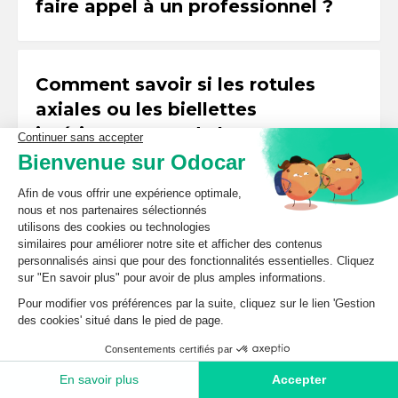
faire appel à un professionnel ?
Comment savoir si les rotules
axiales ou les biellettes
⌃
intérieures sont de bonne
qualité lors de l'achat de pièces
de rechange ?
Quel est le rôle des soufflets de
crémaillère dans le système de
⌃
direction et comment les
entretenir ?