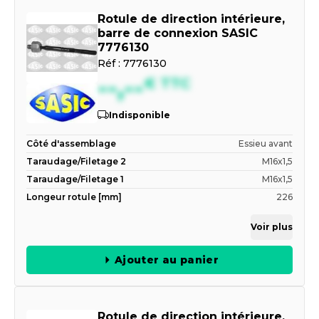
Rotule de direction intérieure,
barre de connexion SASIC
7776130
Réf :
7776130
--,--
€
TTC
Indisponible
Côté d'assemblage
Essieu avant
Taraudage/Filetage 2
M16x1,5
Taraudage/Filetage 1
M16x1,5
Longeur rotule [mm]
226
Voir plus
Ajouter au panier
Rotule de direction intérieure,