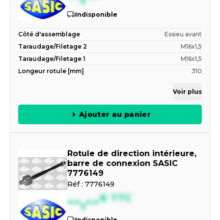
Indisponible
Côté d'assemblage
Essieu avant
Taraudage/Filetage 2
M16x1,5
Taraudage/Filetage 1
M16x1,5
Longeur rotule [mm]
310
Voir plus
Ajouter au panier
Rotule de direction intérieure,
barre de connexion SASIC
7776149
Réf :
7776149
--,--
€
TTC
Indisponible