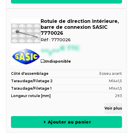
Rotule de direction intérieure,
barre de connexion SASIC
7770026
Réf :
7770026
--,--
€
TTC
Indisponible
Côté d'assemblage
Essieu avant
Taraudage/Filetage 2
M14x1,5
Taraudage/Filetage 1
M14x1,5
Longeur rotule [mm]
293
Voir plus
Ajouter au panier