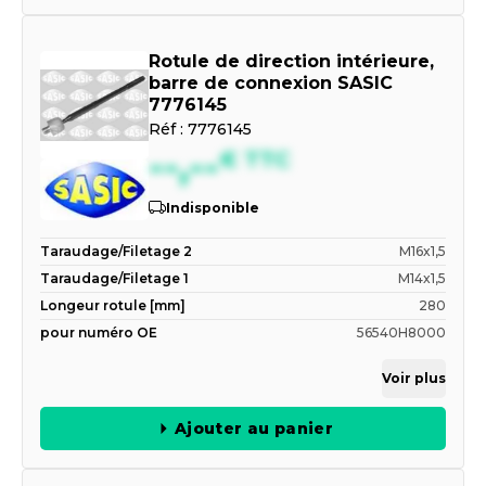
Rotule de direction intérieure,
barre de connexion SASIC
7776145
Réf :
7776145
--,--
€
TTC
Indisponible
Taraudage/Filetage 2
M16x1,5
Taraudage/Filetage 1
M14x1,5
Longeur rotule [mm]
280
pour numéro OE
56540H8000
Voir plus
Ajouter au panier