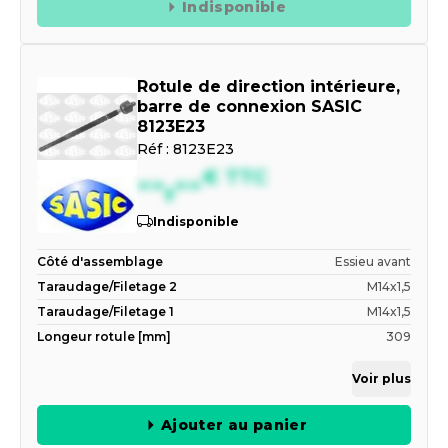
Indisponible
Rotule de direction intérieure,
barre de connexion SASIC
8123E23
Réf :
8123E23
--,--
€
TTC
Indisponible
Côté d'assemblage
Essieu avant
Taraudage/Filetage 2
M14x1,5
Taraudage/Filetage 1
M14x1,5
Longeur rotule [mm]
309
Voir plus
Ajouter au panier