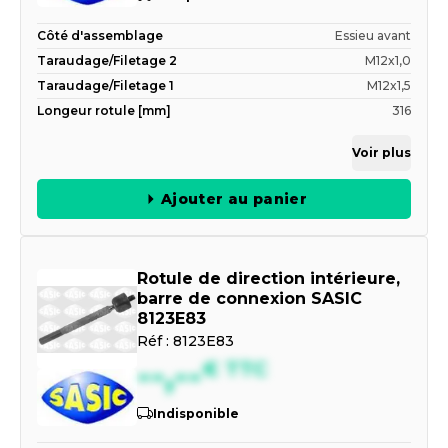
Côté d'assemblage
Essieu avant
Taraudage/Filetage 2
M12x1,0
Taraudage/Filetage 1
M12x1,5
Longeur rotule [mm]
316
Voir plus
Ajouter au panier
Rotule de direction intérieure,
barre de connexion SASIC
8123E83
Réf :
8123E83
--,--
€
TTC
Indisponible