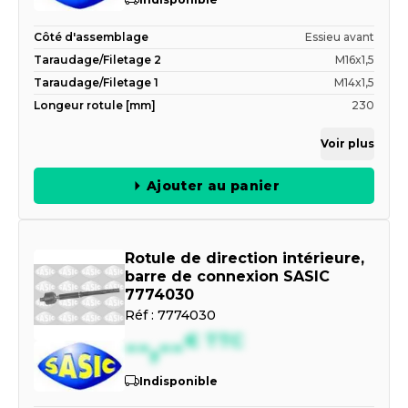
Côté d'assemblage
Essieu avant
Taraudage/Filetage 2
M16x1,5
Taraudage/Filetage 1
M14x1,5
Longeur rotule [mm]
230
Voir plus
Ajouter au panier
Rotule de direction intérieure,
barre de connexion SASIC
7774030
Réf :
7774030
--,--
€
TTC
Indisponible