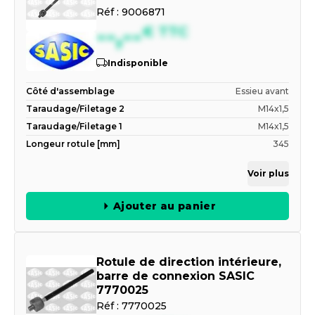
Réf :
9006871
--,--
€
TTC
Indisponible
Côté d'assemblage
Essieu avant
Taraudage/Filetage 2
M14x1,5
Taraudage/Filetage 1
M14x1,5
Longeur rotule [mm]
345
Voir plus
Ajouter au panier
Rotule de direction intérieure,
barre de connexion SASIC
7770025
Réf :
7770025