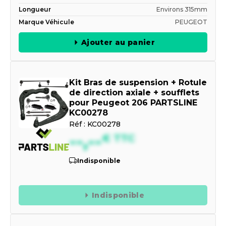
Longueur
Environs 315mm
Marque Véhicule
PEUGEOT
Ajouter au panier
Kit Bras de suspension + Rotule
de direction axiale + soufflets
pour Peugeot 206 PARTSLINE
KC00278
Réf :
KC00278
--,--
€
TTC
Indisponible
Indisponible