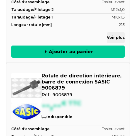
Côté d'assemblage
Essieu avant
Taraudage/Filetage 2
M12x1,0
Taraudage/Filetage 1
M16x1,5
Longeur rotule [mm]
213
Voir plus
Ajouter au panier
Rotule de direction intérieure,
barre de connexion SASIC
9006879
Réf :
9006879
--,--
€
TTC
Indisponible
Côté d'assemblage
Essieu avant