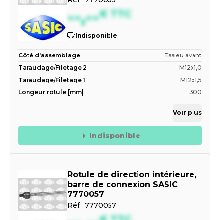
--,--
€
TTC
Indisponible
Côté d'assemblage
Essieu avant
Taraudage/Filetage 2
M12x1,0
Taraudage/Filetage 1
M12x1,5
Longeur rotule [mm]
300
Voir plus
Indisponible
Rotule de direction intérieure,
barre de connexion SASIC
7770057
Réf :
7770057
€
TTC