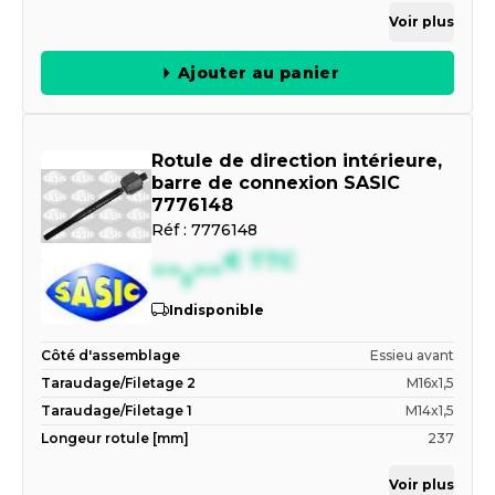
Voir plus
Ajouter au panier
Rotule de direction intérieure,
barre de connexion SASIC
7776148
Réf :
7776148
--,--
€
TTC
Indisponible
Côté d'assemblage
Essieu avant
Taraudage/Filetage 2
M16x1,5
Taraudage/Filetage 1
M14x1,5
Longeur rotule [mm]
237
Voir plus