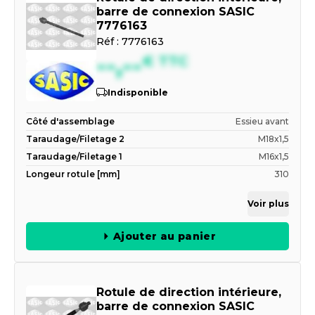
barre de connexion SASIC
7776163
Réf :
7776163
--,--
€
TTC
Indisponible
Côté d'assemblage
Essieu avant
Taraudage/Filetage 2
M18x1,5
Taraudage/Filetage 1
M16x1,5
Longeur rotule [mm]
310
Voir plus
Ajouter au panier
Rotule de direction intérieure,
barre de connexion SASIC