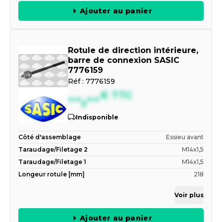
Ajouter au panier
Rotule de direction intérieure,
barre de connexion SASIC
7776159
Réf :
7776159
--,--
€
TTC
Indisponible
Côté d'assemblage
Essieu avant
Taraudage/Filetage 2
M14x1,5
Taraudage/Filetage 1
M14x1,5
Longeur rotule [mm]
218
Voir plus
Ajouter au panier