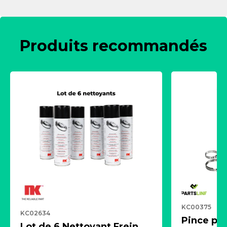
Produits recommandés
KC00375
KC02634
Pince pn
Lot de 6 Nettoyant Frein,