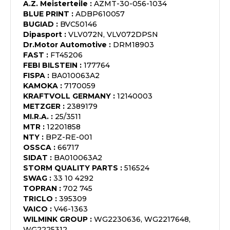
A.Z. Meisterteile
:
AZMT-30-056-1034
BLUE PRINT
:
ADBP610057
BUGIAD
:
BVC50146
Dipasport
:
VLV072N, VLV072DPSN
Dr.Motor Automotive
:
DRM18903
FAST
:
FT45206
FEBI BILSTEIN
:
177764
FISPA
:
BA010063A2
KAMOKA
:
7170059
KRAFTVOLL GERMANY
:
12140003
METZGER
:
2389179
MI.R.A.
:
25/3511
MTR
:
12201858
NTY
:
BPZ-RE-001
OSSCA
:
66717
SIDAT
:
BA010063A2
STORM QUALITY PARTS
:
516524
SWAG
:
33 10 4292
TOPRAN
:
702 745
TRICLO
:
395309
VAICO
:
V46-1363
WILMINK GROUP
:
WG2230636, WG2217648,
WG2225312