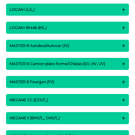
LOGAN I (LS_)
LOGAN I Break (KS_)
MASTER III Autobus/Autocar (JV)
MASTER III Camion plate-forme/Châssis (EV, HV, UV)
MASTER III Fourgon (FV)
MEGANE CC (EZ0/1_)
MEGANE II (BM0/1_, CM0/1_)