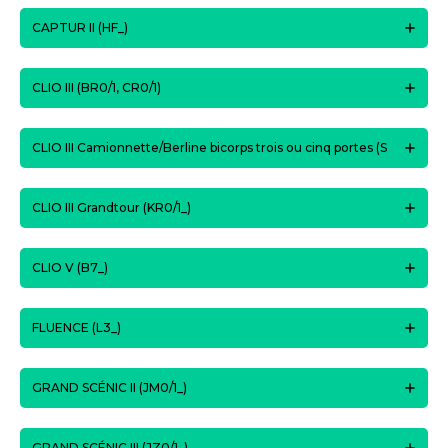
CAPTUR II (HF_)
CLIO III (BR0/1, CR0/1)
CLIO III Camionnette/Berline bicorps trois ou cinq portes (S
CLIO III Grandtour (KR0/1_)
CLIO V (B7_)
FLUENCE (L3_)
GRAND SCÉNIC II (JM0/1_)
GRAND SCÉNIC III (JZ0/1_)