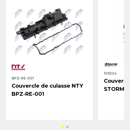
516524
BPZ-RE-001
Couvercl
Couvercle de culasse NTY
STORM Q
BPZ-RE-001
516524