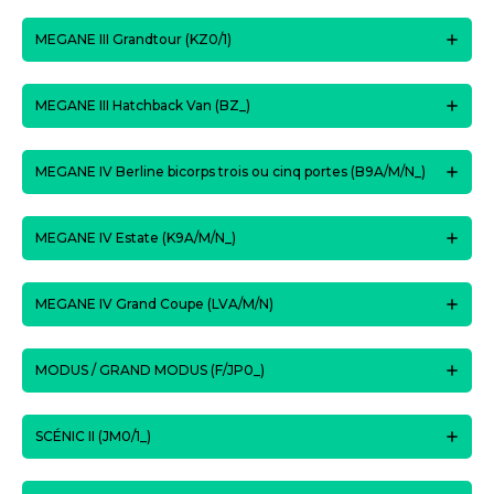
MEGANE III Grandtour (KZ0/1)
MEGANE III Hatchback Van (BZ_)
MEGANE IV Berline bicorps trois ou cinq portes (B9A/M/N_)
MEGANE IV Estate (K9A/M/N_)
MEGANE IV Grand Coupe (LVA/M/N)
MODUS / GRAND MODUS (F/JP0_)
SCÉNIC II (JM0/1_)