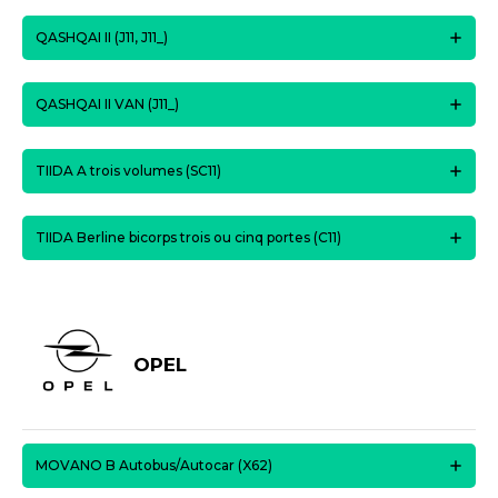
QASHQAI II (J11, J11_)
QASHQAI II VAN (J11_)
TIIDA A trois volumes (SC11)
TIIDA Berline bicorps trois ou cinq portes (C11)
OPEL
MOVANO B Autobus/Autocar (X62)