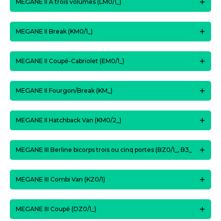
MEGANE II A trois volumes (LM0/1_)
MEGANE II Break (KM0/1_)
MEGANE II Coupé-Cabriolet (EM0/1_)
MEGANE II Fourgon/Break (KM_)
MEGANE II Hatchback Van (KM0/2_)
MEGANE III Berline bicorps trois ou cinq portes (BZ0/1_, B3_
MEGANE III Combi Van (KZ0/1)
MEGANE III Coupé (DZ0/1_)