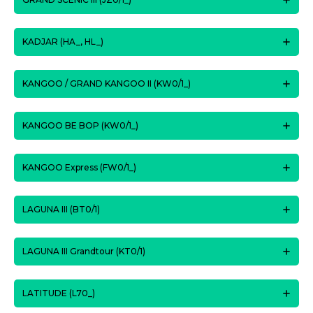
KADJAR (HA_, HL_)
KANGOO / GRAND KANGOO II (KW0/1_)
KANGOO BE BOP (KW0/1_)
KANGOO Express (FW0/1_)
LAGUNA III (BT0/1)
LAGUNA III Grandtour (KT0/1)
LATITUDE (L70_)