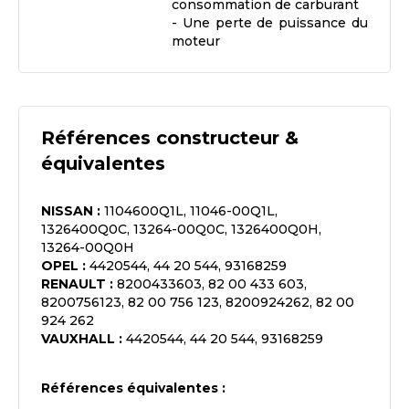
consommation de carburant
- Une perte de puissance du
moteur
Références constructeur &
équivalentes
NISSAN
:
1104600Q1L, 11046-00Q1L,
1326400Q0C, 13264-00Q0C, 1326400Q0H,
13264-00Q0H
OPEL
:
4420544, 44 20 544, 93168259
RENAULT
:
8200433603, 82 00 433 603,
8200756123, 82 00 756 123, 8200924262, 82 00
924 262
VAUXHALL
:
4420544, 44 20 544, 93168259
Références équivalentes :