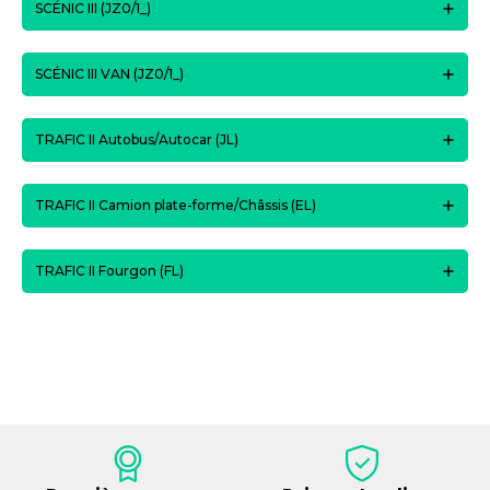
SCÉNIC III (JZ0/1_)
SCÉNIC III VAN (JZ0/1_)
TRAFIC II Autobus/Autocar (JL)
TRAFIC II Camion plate-forme/Châssis (EL)
TRAFIC II Fourgon (FL)