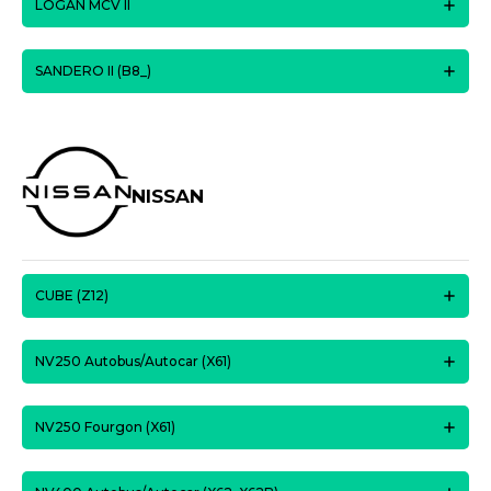
LOGAN MCV II
SANDERO II (B8_)
NISSAN
CUBE (Z12)
NV250 Autobus/Autocar (X61)
NV250 Fourgon (X61)