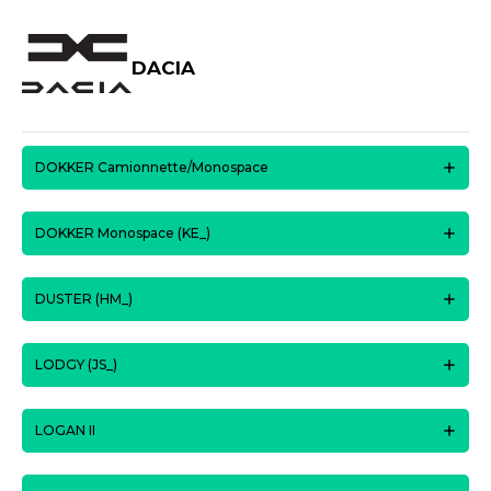
DACIA
DOKKER Camionnette/Monospace
DOKKER Monospace (KE_)
DUSTER (HM_)
LODGY (JS_)
LOGAN II