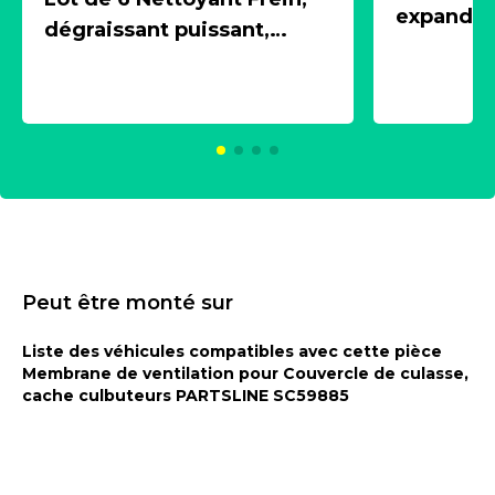
expandeur
dégraissant puissant,
1 souffle
aérosol 500ml - NK
universe
2021600
KC00375
Peut être monté sur
Liste des véhicules compatibles avec cette pièce
Membrane de ventilation pour Couvercle de culasse,
cache culbuteurs PARTSLINE SC59885