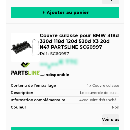
Ajouter au panier
Couvre culasse pour BMW 318d
320d 118d 120d 520d X3 20d
N47 PARTSLINE SC60997
Réf :
SC60997
--,--
€
TTC
Indisponible
Contenu de l'emballage
1 x Couvre culasse
Description
Le couvercle de cula...
Information complémentaire
Avec Joint d'étanché...
Couleur
Noir
Voir plus