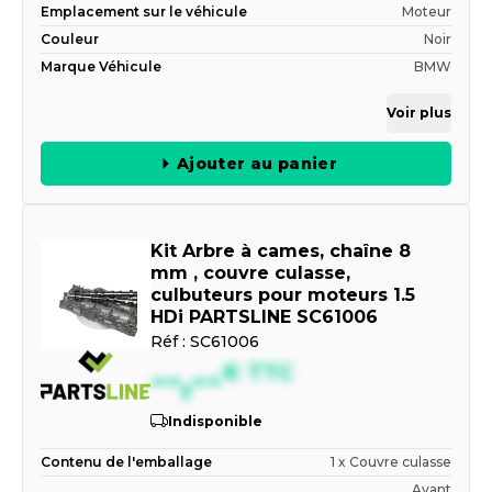
Emplacement sur le véhicule
Moteur
Couleur
Noir
Marque Véhicule
BMW
Voir plus
Ajouter au panier
Kit Arbre à cames, chaîne 8
mm , couvre culasse,
culbuteurs pour moteurs 1.5
HDi PARTSLINE SC61006
Réf :
SC61006
--,--
€
TTC
Indisponible
Contenu de l'emballage
1 x Couvre culasse
Avant