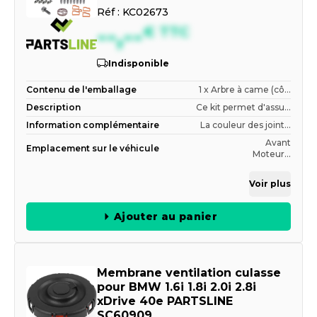
Réf :
KC02673
--,--
€
TTC
Indisponible
Contenu de l'emballage
1 x Arbre à came (cô...
Description
Ce kit permet d'assu...
Information complémentaire
La couleur des joint...
Avant
Emplacement sur le véhicule
Moteur...
Voir plus
Ajouter au panier
Membrane ventilation culasse
pour BMW 1.6i 1.8i 2.0i 2.8i
xDrive 40e PARTSLINE
SC60909