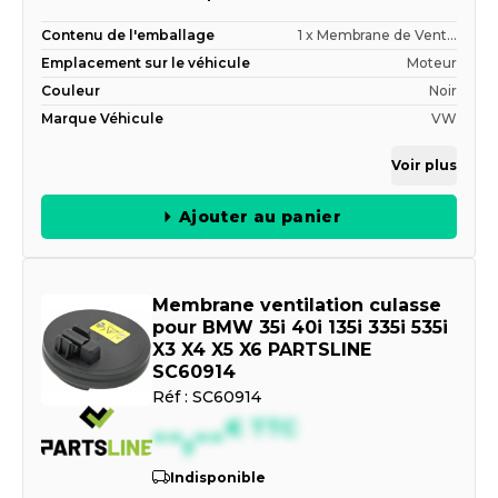
Contenu de l'emballage
1 x Membrane de Vent...
Emplacement sur le véhicule
Moteur
Couleur
Noir
Marque Véhicule
VW
Voir plus
Ajouter au panier
Membrane ventilation culasse
pour BMW 35i 40i 135i 335i 535i
X3 X4 X5 X6 PARTSLINE
SC60914
Réf :
SC60914
--,--
€
TTC
Indisponible