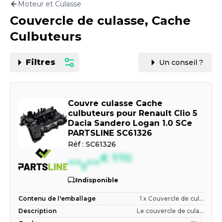
Moteur et Culasse
Motorisation
Couvercle de culasse, Cache
PAR CARTE GRISE OU VIN
Culbuteurs
Filtres
Un conseil ?
Couvre culasse Cache
culbuteurs pour Renault Clio 5
Dacia Sandero Logan 1.0 SCe
PARTSLINE SC61326
Réf :
SC61326
--,--
€
TTC
Indisponible
Contenu de l'emballage
1 x Couvercle de cul...
Description
Le couvercle de cula...