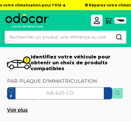
votre climatisation pour l'été ☀️
🛠️ Réparez votre climatisa
Identifiez votre véhicule pour
obtenir un choix de produits
compatibles
PAR PLAQUE D’IMMATRICULATION
F
PAR MODÈLE
Voir
plus
Marque
Modèle