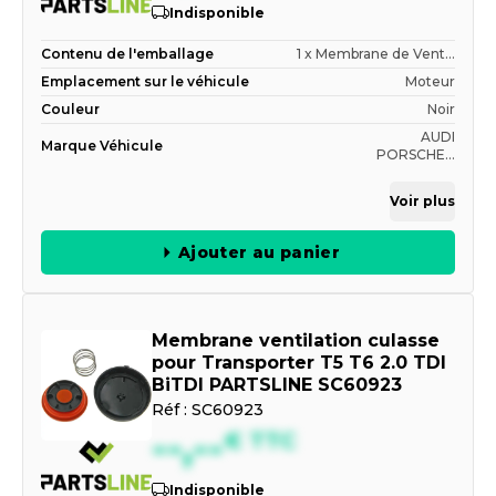
Indisponible
Contenu de l'emballage
1 x Membrane de Vent...
Emplacement sur le véhicule
Moteur
Couleur
Noir
AUDI
Marque Véhicule
PORSCHE...
Voir plus
Ajouter au panier
Membrane ventilation culasse
pour Transporter T5 T6 2.0 TDI
BiTDI PARTSLINE SC60923
Réf :
SC60923
--,--
€
TTC
Indisponible