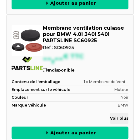
Ajouter au panier
Membrane ventilation culasse
pour BMW 4.0i 340i 540i
PARTSLINE SC60925
Réf :
SC60925
--,--
€
TTC
Indisponible
Contenu de l'emballage
1 x Membrane de Vent...
Emplacement sur le véhicule
Moteur
Couleur
Noir
Marque Véhicule
BMW
Voir plus
Ajouter au panier