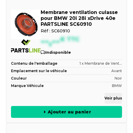
Membrane ventilation culasse
pour BMW 20i 28i xDrive 40e
PARTSLINE SC60910
Réf :
SC60910
--,--
€
TTC
Indisponible
Contenu de l'emballage
1 x Membrane de Vent...
Emplacement sur le véhicule
Avant
Couleur
Noir
Marque Véhicule
BMW
Voir plus
Ajouter au panier