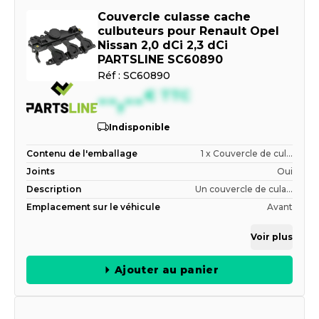
Couvercle culasse cache
culbuteurs pour Renault Opel
Nissan 2,0 dCi 2,3 dCi
PARTSLINE SC60890
Réf :
SC60890
--,--
€
TTC
Indisponible
Contenu de l'emballage
1 x Couvercle de cul...
Joints
Oui
Description
Un couvercle de cula...
Emplacement sur le véhicule
Avant
Voir plus
Ajouter au panier