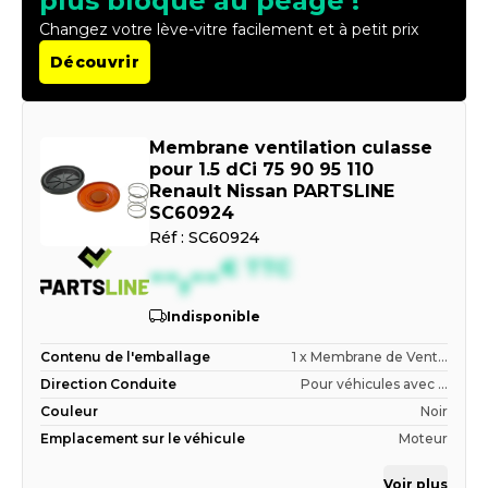
plus bloqué au péage !
Changez votre lève-vitre facilement et à petit prix
Découvrir
Membrane ventilation culasse
pour 1.5 dCi 75 90 95 110
Renault Nissan PARTSLINE
SC60924
Réf :
SC60924
--,--
€
TTC
Indisponible
Contenu de l'emballage
1 x Membrane de Vent...
Direction Conduite
Pour véhicules avec ...
Couleur
Noir
Emplacement sur le véhicule
Moteur
Voir plus