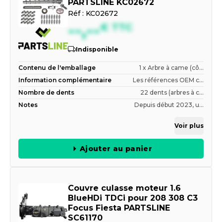
PARTSLINE KC02672
Réf :
KC02672
--,--
€
TTC
Indisponible
Contenu de l'emballage
1 x Arbre à came (cô...
Information complémentaire
Les références OEM c...
Nombre de dents
22 dents (arbres à c...
Notes
Depuis début 2023, u...
Voir plus
Ajouter au panier
Couvre culasse moteur 1.6
BlueHDi TDCi pour 208 308 C3
Focus Fiesta PARTSLINE
SC61170