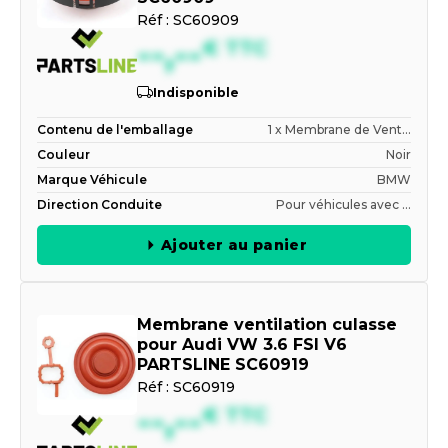
Réf :
SC60909
--,--
€
TTC
Indisponible
Contenu de l'emballage
1 x Membrane de Vent...
Couleur
Noir
Marque Véhicule
BMW
Direction Conduite
Pour véhicules avec ...
Ajouter au panier
Membrane ventilation culasse
pour Audi VW 3.6 FSI V6
PARTSLINE SC60919
Réf :
SC60919
--,--
€
TTC