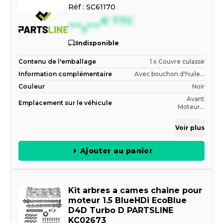
Réf :
SC61170
--,--
€
TTC
Indisponible
Contenu de l'emballage
1 x Couvre culasse
Information complémentaire
Avec bouchon d'huile...
Couleur
Noir
Avant
Emplacement sur le véhicule
Moteur...
Voir plus
Ajouter au panier
Kit arbres a cames chaine pour
moteur 1.5 BlueHDi EcoBlue
D4D Turbo D PARTSLINE
KC02673