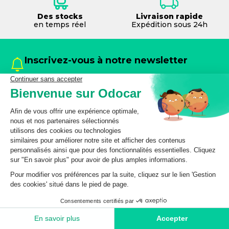
Des stocks
Livraison rapide
en temps réel
Expédition sous 24h
Inscrivez-vous à notre newsletter
et ne manquez plus nos offres et conseils
exclusifs
S’inscrire à la newsletter
En inscrivant votre email, vous consentez à recevoir les
offres spéciales et communications d’odocar par email.
Vous pouvez vous désabonner à tout moment. Veuillez
consulter notre
Politique de protection des données
personnelles