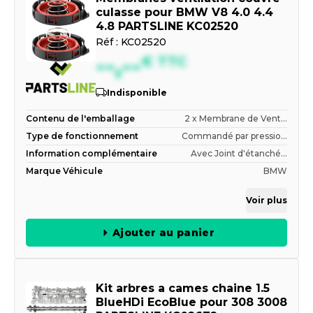
culasse pour BMW V8 4.0 4.4
4.8 PARTSLINE KC02520
Réf :
KC02520
--,--
€
TTC
Indisponible
Contenu de l'emballage
2 x Membrane de Vent...
Type de fonctionnement
Commandé par pressio...
Information complémentaire
Avec Joint d'étanché...
Marque Véhicule
BMW
Voir plus
Ajouter au panier
Kit arbres a cames chaine 1.5
BlueHDi EcoBlue pour 308 3008