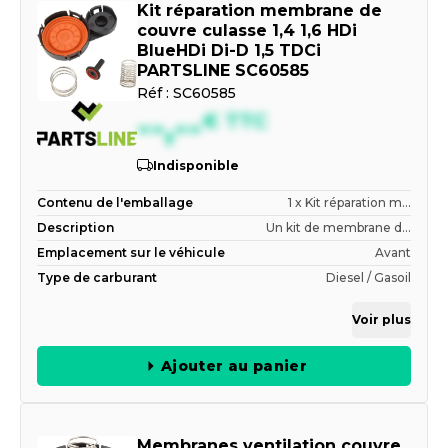
Kit réparation membrane de
couvre culasse 1,4 1,6 HDi
BlueHDi Di-D 1,5 TDCi
PARTSLINE SC60585
Réf :
SC60585
--,--
€
TTC
Indisponible
Contenu de l'emballage
1 x Kit réparation m...
Description
Un kit de membrane d...
Emplacement sur le véhicule
Avant
Type de carburant
Diesel / Gasoil
Voir plus
Ajouter au panier
Membranes ventilation couvre