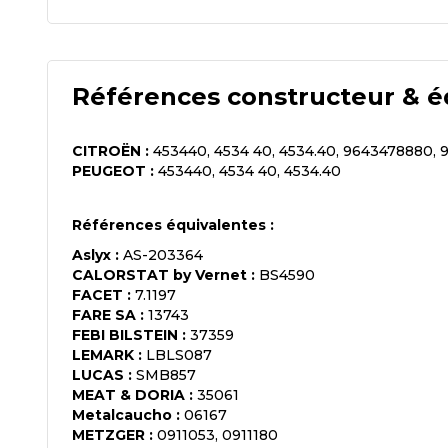
Références constructeur & é
CITROËN
:
453440, 4534 40, 4534.40, 9643478880, 
PEUGEOT
:
453440, 4534 40, 4534.40
Références équivalentes :
Aslyx
:
AS-203364
CALORSTAT by Vernet
:
BS4590
FACET
:
7.1197
FARE SA
:
13743
FEBI BILSTEIN
:
37359
LEMARK
:
LBLS087
LUCAS
:
SMB857
MEAT & DORIA
:
35061
Metalcaucho
:
06167
METZGER
:
0911053, 0911180