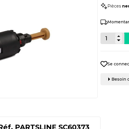
Pièces
ne
Momentan
Se connec
Besoin d
Réf.
PARTSLINE SC60373