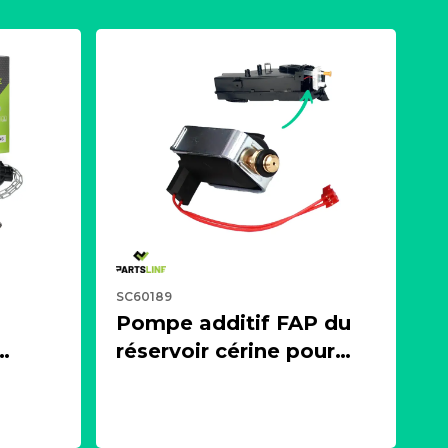
SC60189
Pompe additif FAP du
réservoir cérine pour
 ou
moteur 1.4, 1.5, 1.6, 2.0
es)
BlueHDI HDI
27
PARTSLINE SC60189