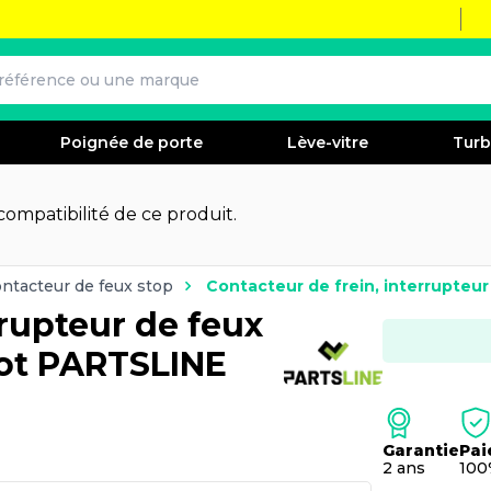
Poignée de porte
Lève-vitre
Tur
 compatibilité de ce produit.
ntacteur de feux stop
Contacteur de frein, interrupteu
rrupteur de feux
eot PARTSLINE
Garantie
Pai
2 ans
100