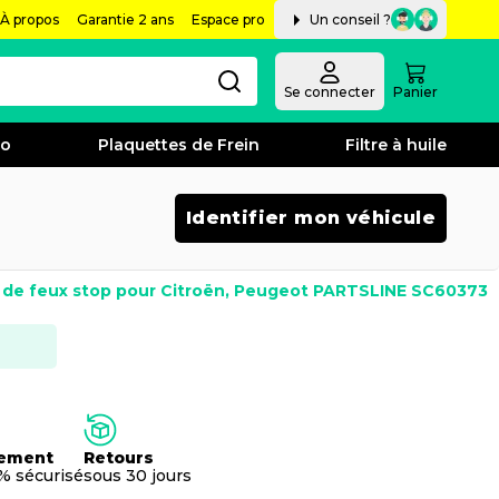
À propos
Garantie 2 ans
Espace pro
Un conseil ?
Se connecter
Panier
bo
Plaquettes de Frein
Filtre à huile
Identifier mon véhicule
r de feux stop pour Citroën, Peugeot PARTSLINE SC60373
ement
Retours
% sécurisé
sous 30 jours