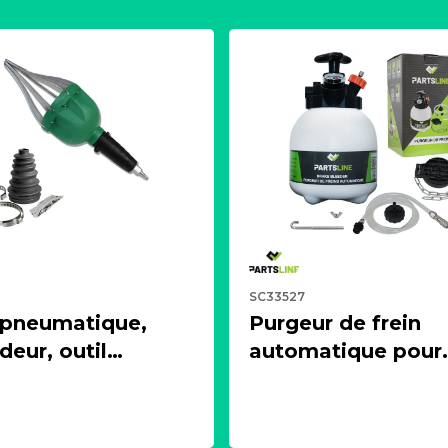
SC33527
 pneumatique,
Purgeur de frein
eur, outil
automatique pour
ur + 1 soufflet de
circuit de freinage
 universels
d'embrayage (3 litr
LINE KC00375
PARTSLINE SC335