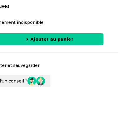
uves
ément indisponible
Ajouter au panier
ter et sauvegarder
'un conseil ?