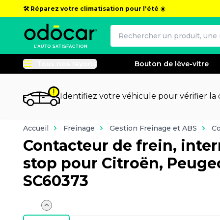
🛠️ Réparez votre climatisation pour l'été ☀️
Tous nos rayons
Bouton de lève-vitre
Identifiez votre véhicule pour vérifier la
Accueil
Freinage
Gestion Freinage et ABS
Co
Contacteur de frein, inte
stop pour Citroën, Peug
SC60373