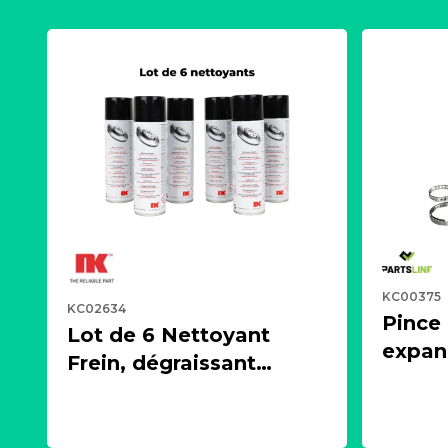
KC00375
KC02634
Pince
Lot de 6 Nettoyant
expand
Frein, dégraissant
écarte
puissant, aérosol 500ml
cardan
- NK 2021600
PARTS