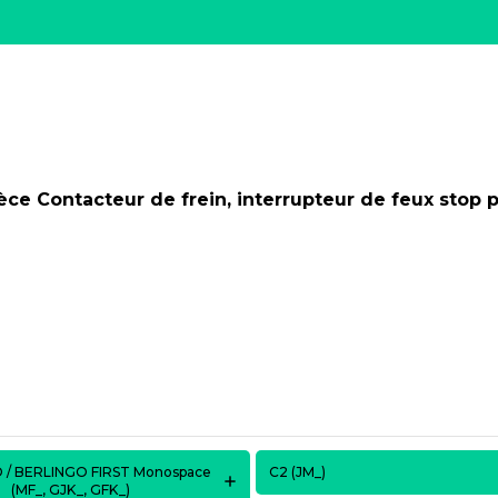
ièce
Contacteur de frein, interrupteur de feux sto
 / BERLINGO FIRST Monospace
C2 (JM_)
(MF_, GJK_, GFK_)