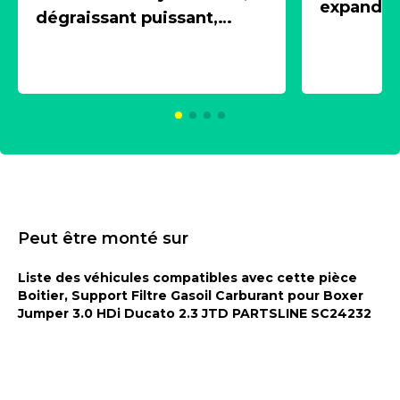
expandeur
dégraissant puissant,
1 souffle
aérosol 500ml - NK
universe
2021600
KC00375
Peut être monté sur
Liste des véhicules compatibles avec cette pièce
Boitier, Support Filtre Gasoil Carburant pour Boxer
Jumper 3.0 HDi Ducato 2.3 JTD PARTSLINE SC24232