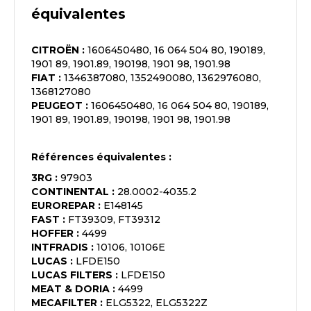
équivalentes
CITROËN
:
1606450480, 16 064 504 80, 190189,
1901 89, 1901.89, 190198, 1901 98, 1901.98
FIAT
:
1346387080, 1352490080, 1362976080,
1368127080
PEUGEOT
:
1606450480, 16 064 504 80, 190189,
1901 89, 1901.89, 190198, 1901 98, 1901.98
Références équivalentes :
3RG
:
97903
CONTINENTAL
:
28.0002-4035.2
EUROREPAR
:
E148145
FAST
:
FT39309, FT39312
HOFFER
:
4499
INTFRADIS
:
10106, 10106E
LUCAS
:
LFDE150
LUCAS FILTERS
:
LFDE150
MEAT & DORIA
:
4499
MECAFILTER
:
ELG5322, ELG5322Z