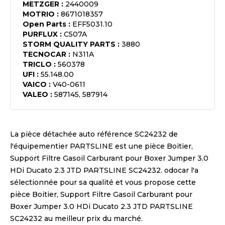
METZGER
:
2440009
MOTRIO
:
8671018357
Open Parts
:
EFF5031.10
PURFLUX
:
C507A
STORM QUALITY PARTS
:
3880
TECNOCAR
:
N311A
TRICLO
:
560378
UFI
:
55.148.00
VAICO
:
V40-0611
VALEO
:
587145, 587914
La pièce détachée auto référence
SC24232
de
l'équipementier
PARTSLINE
est une pièce
Boitier,
Support Filtre Gasoil Carburant pour Boxer Jumper 3.0
HDi Ducato 2.3 JTD PARTSLINE SC24232
. odocar l'a
sélectionnée pour sa qualité et vous propose cette
pièce
Boitier, Support Filtre Gasoil Carburant pour
Boxer Jumper 3.0 HDi Ducato 2.3 JTD PARTSLINE
SC24232
au meilleur prix du marché.