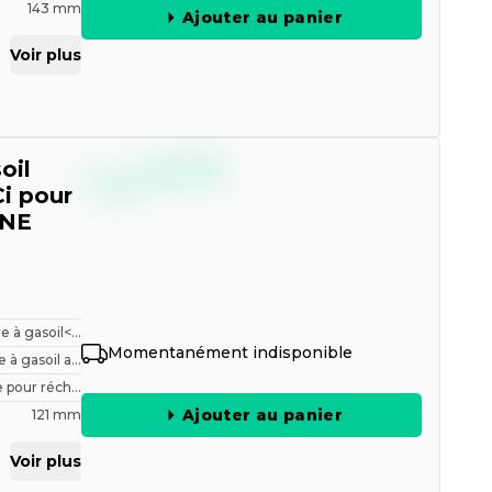
143 mm
Ajouter au panier
Voir plus
--,--
oil
€
TTC
i pour
INE
tre à gasoil<...
Momentanément indisponible
e à gasoil a...
 pour réch...
Ajouter au panier
121 mm
Voir plus