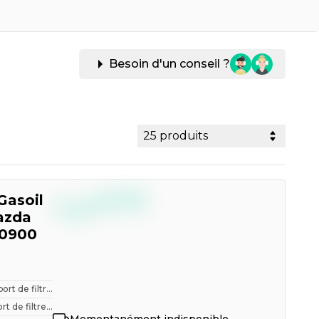
Besoin d'un conseil ?
25 produits
--,--
Gasoil
€
TTC
azda
60900
ort de filtr...
t de filtre...