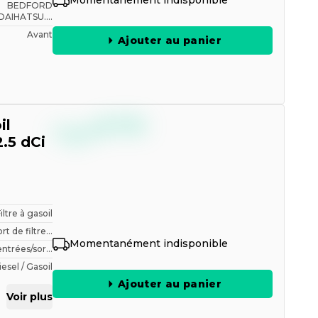
Momentanément indisponible
BEDFORD
DAIHATSU....
Avant
Ajouter au panier
--,--
il
€
TTC
2.5 dCi
Filtre à gasoil
t de filtre...
Momentanément indisponible
trées/sor...
iesel / Gasoil
Ajouter au panier
Voir plus