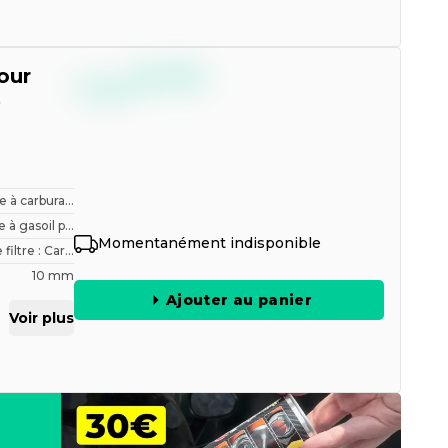
--,--
our
€
TTC
S
re à carbura...
e à gasoil p...
Momentanément indisponible
filtre : Car...
10 mm
Ajouter au panier
Voir plus