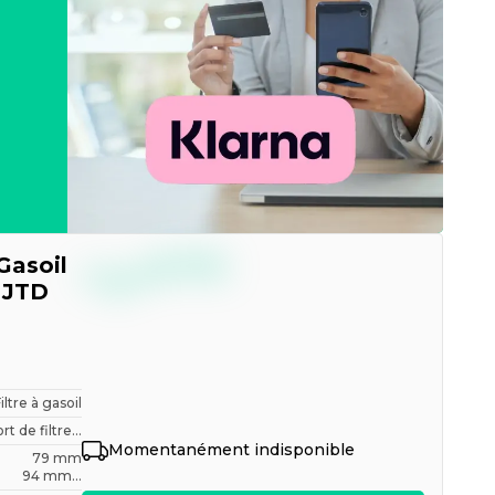
--,--
Gasoil
€
TTC
 JTD
Filtre à gasoil
t de filtre...
Momentanément indisponible
79 mm
94 mm...