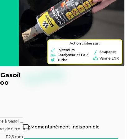
--,--
 Gasoil
€
TTC
goo
tre à Gasoil ...
Momentanément indisponible
t de filtre...
112,5 mm