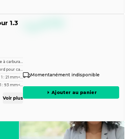
--,--
ur 1.3
€
TTC
re à carbura...
rd pour ca...
Momentanément indisponible
 1 : 21 mm<...
1 : 93 mm<...
Ajouter au panier
Voir plus