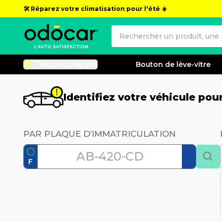
🛠️ Réparez votre climatisation pour l'été ☀️
Tous nos rayons
Bouton de lève-vitre
Identifiez votre véhicule po
PAR PLAQUE D’IMMATRICULATION
F