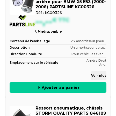
arrière pour BMW X5 E53 (2000-
2006) PARTSLINE KC00326
Réf :
KC00326
--,--
€
TTC
Indisponible
Contenu de l'emballage
2 x amortisseur pneu...
Description
Un amortisseur de su...
Direction Conduite
Pour véhicules avec ...
Arrière Droit
Emplacement sur le véhicule
Arr...
Voir plus
Ajouter au panier
Ressort pneumatique, châssis
STORM QUALITY PARTS 846189