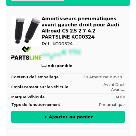
Amortisseurs pneumatiques
avant gauche droit pour Audi
Allroad C5 2.5 2.7 4.2
PARTSLINE KC00324
Réf :
KC00324
--,--
€
TTC
Indisponible
Contenu de l'emballage
2 x Amortisseur avan...
Avant Droit
Emplacement sur le véhicule
Avant...
Marque Véhicule
AUDI
Type de fonctionnement
Pneumatique
Ajouter au panier