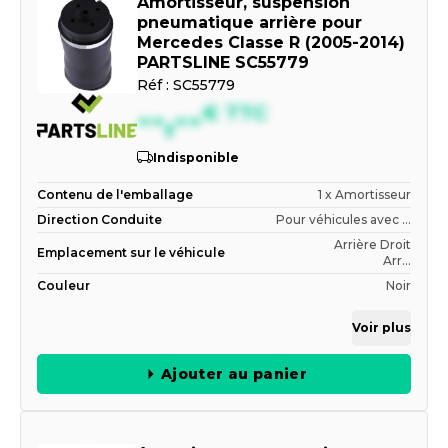
Amortisseur, suspension
pneumatique arrière pour
Mercedes Classe R (2005-2014)
PARTSLINE SC55779
Réf :
SC55779
--,--
€
TTC
Indisponible
Contenu de l'emballage
1 x Amortisseur
Direction Conduite
Pour véhicules avec ...
Arrière Droit
Emplacement sur le véhicule
Arr...
Couleur
Noir
Voir plus
Ajouter au panier