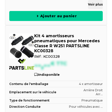
Voir plus
Ajouter au panier
Kit 4 amortisseurs
pneumatiques pour Mercedes
Classe R W251 PARTSLINE
KC00328
Réf :
KC00328
--,--
€
TTC
Indisponible
Contenu de l'emballage
4 x amortisseur
Arrière Droit
Emplacement sur le véhicule
Arr...
Type de fonctionnement
Pneumatique
Direction Conduite
Pour véhicules avec ...