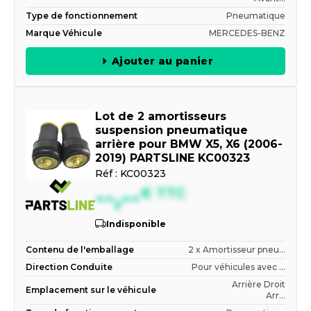
Type de fonctionnement
Pneumatique
Marque Véhicule
MERCEDES-BENZ
Ajouter au panier
Lot de 2 amortisseurs
suspension pneumatique
arrière pour BMW X5, X6 (2006-
2019) PARTSLINE KC00323
Réf :
KC00323
--,--
€
TTC
Indisponible
Contenu de l'emballage
2 x Amortisseur pneu...
Direction Conduite
Pour véhicules avec ...
Arrière Droit
Emplacement sur le véhicule
Arr...