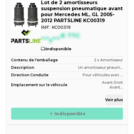
Lot de 2 amortisseurs
suspension pneumatique avant
pour Mercedes ML, GL 2005-
2012 PARTSLINE KC00319
Réf :
KC00319
--,--
€
TTC
Indisponible
Contenu de l'emballage
2 x Amortisseur
Description
Un amortisseur pneum...
Direction Conduite
Pour véhicules avec ...
Avant Droit
Emplacement sur le véhicule
Avant...
Voir plus
Indisponible