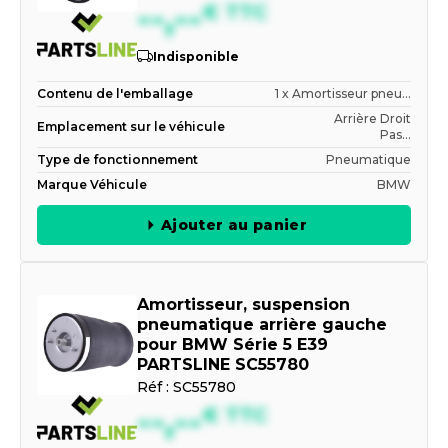
--,--
€
TTC
Indisponible
Contenu de l'emballage
1 x Amortisseur pneu...
Arrière Droit
Emplacement sur le véhicule
Pas...
Type de fonctionnement
Pneumatique
Marque Véhicule
BMW
Ajouter au panier
Amortisseur, suspension
pneumatique arrière gauche
pour BMW Série 5 E39
PARTSLINE SC55780
Réf :
SC55780
--,--
€
TTC