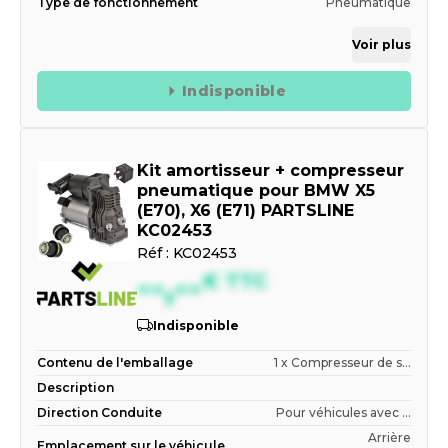
Type de fonctionnement
Pneumatique
Voir plus
Indisponible
Kit amortisseur + compresseur
pneumatique pour BMW X5
(E70), X6 (E71) PARTSLINE
KC02453
Réf :
KC02453
--,--
€
TTC
Indisponible
Contenu de l'emballage
1 x Compresseur de s...
Description
Direction Conduite
Pour véhicules avec ...
Arrière
Emplacement sur le véhicule