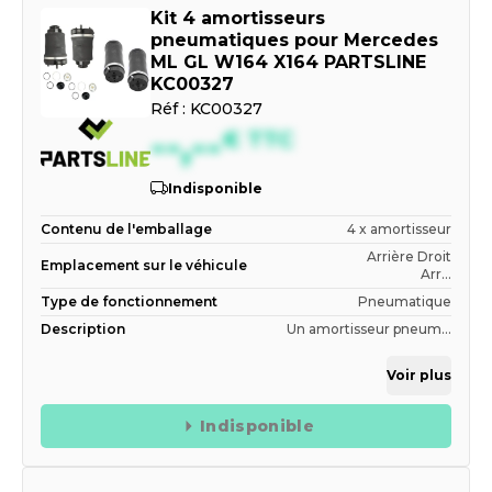
Kit 4 amortisseurs
pneumatiques pour Mercedes
ML GL W164 X164 PARTSLINE
KC00327
Réf :
KC00327
--,--
€
TTC
Indisponible
Contenu de l'emballage
4 x amortisseur
Arrière Droit
Emplacement sur le véhicule
Arr...
Type de fonctionnement
Pneumatique
Description
Un amortisseur pneum...
Voir plus
Indisponible