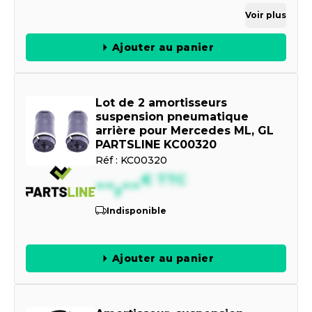
Voir plus
Ajouter au panier
Lot de 2 amortisseurs
suspension pneumatique
arrière pour Mercedes ML, GL
PARTSLINE KC00320
Réf :
KC00320
--,--
€
TTC
Indisponible
Ajouter au panier