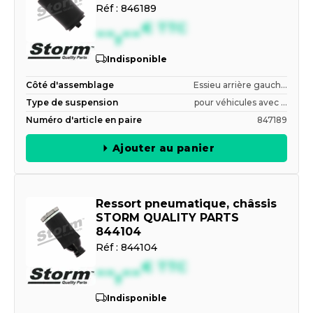
Réf :
846189
--,--
€
TTC
Indisponible
Côté d'assemblage
Essieu arrière gauch...
Type de suspension
pour véhicules avec ...
Numéro d'article en paire
847189
Ajouter au panier
Ressort pneumatique, châssis
STORM QUALITY PARTS
844104
Réf :
844104
--,--
€
TTC
Indisponible