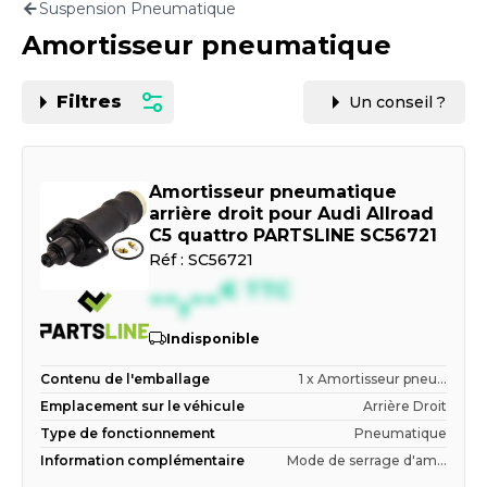
Suspension Pneumatique
Motorisation
Amortisseur pneumatique
PAR CARTE GRISE OU VIN
Filtres
Un conseil ?
Amortisseur pneumatique
arrière droit pour Audi Allroad
C5 quattro PARTSLINE SC56721
Réf :
SC56721
--,--
€
TTC
Indisponible
Contenu de l'emballage
1 x Amortisseur pneu...
Emplacement sur le véhicule
Arrière Droit
Type de fonctionnement
Pneumatique
Information complémentaire
Mode de serrage d'am...