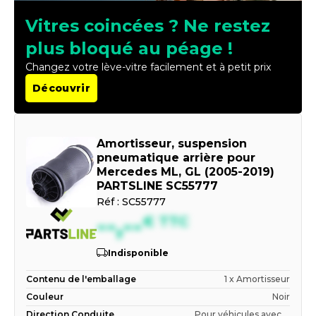
Vitres coincées ? Ne restez
plus bloqué au péage !
Changez votre lève-vitre facilement et à petit prix
Découvrir
Amortisseur, suspension
pneumatique arrière pour
Mercedes ML, GL (2005-2019)
PARTSLINE SC55777
Réf :
SC55777
--,--
€
TTC
Indisponible
Contenu de l'emballage
1 x Amortisseur
Couleur
Noir
Direction Conduite
Pour véhicules avec ...