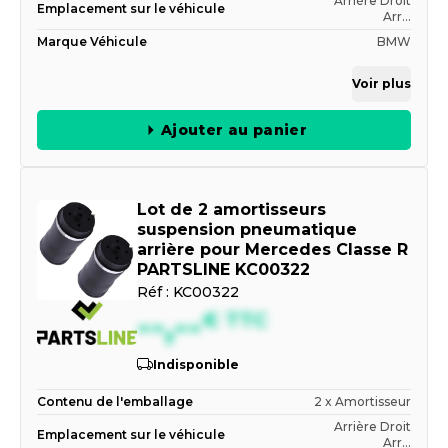
Arrière Droit
Emplacement sur le véhicule
Arr...
Marque Véhicule
BMW
Voir plus
Ajouter au panier
Lot de 2 amortisseurs
suspension pneumatique
arrière pour Mercedes Classe R
PARTSLINE KC00322
Réf :
KC00322
--,--
€
TTC
Indisponible
Contenu de l'emballage
2 x Amortisseur
Arrière Droit
Emplacement sur le véhicule
Arr...