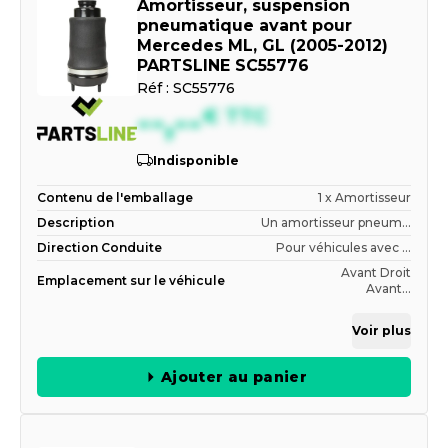
Amortisseur, suspension
pneumatique avant pour
Mercedes ML, GL (2005-2012)
PARTSLINE SC55776
Réf :
SC55776
--,--
€
TTC
Indisponible
Contenu de l'emballage
1 x Amortisseur
Description
Un amortisseur pneum...
Direction Conduite
Pour véhicules avec ...
Avant Droit
Emplacement sur le véhicule
Avant...
Voir plus
Ajouter au panier