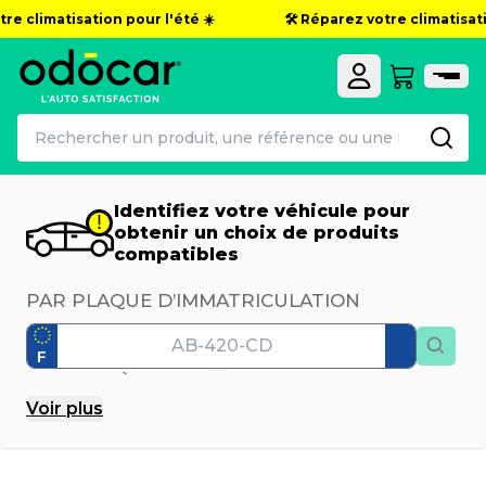
e climatisation pour l'été ☀️
🛠️ Réparez votre climatisation
Identifiez votre véhicule pour
obtenir un choix de produits
compatibles
PAR PLAQUE D’IMMATRICULATION
F
PAR MODÈLE
Voir
plus
Marque
Modèle