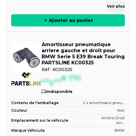
Voir plus
Ajouter au panier
Amortisseur pneumatique
arriere gauche et droit pour
BMW Serie 5 E39 Break Touring
PARTSLINE KC00325
Réf :
KC00325
--,--
€
TTC
Indisponible
Contenu de l'emballage
2 x amortisseur pneu...
Couleur
Noir
Arrière Droit
Emplacement sur le véhicule
Arr...
Marque Véhicule
BMW