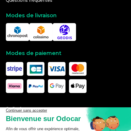
Questions fréquentes
Modes de livraison
Modes de paiement
Les données affichées ici, particulièrement la base de donnée
complète, ne doivent pas être copiées. Il est interdit d’exploiter les
données ou la base de données complète, de laisser un tiers les
exploiter, ni de les rendre accessible à un tiers, sans accord