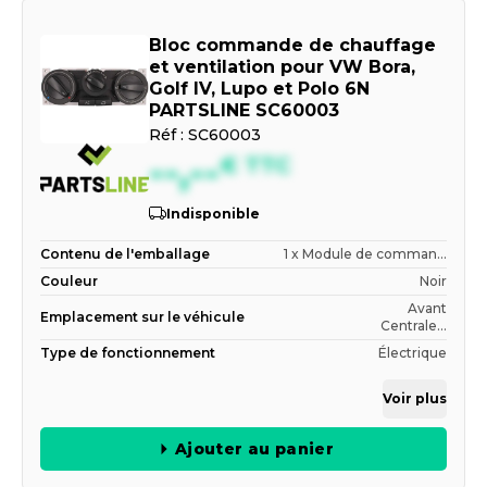
Bloc commande de chauffage
et ventilation pour VW Bora,
Golf IV, Lupo et Polo 6N
PARTSLINE SC60003
Réf :
SC60003
--,--
€
TTC
Indisponible
Contenu de l'emballage
1 x Module de comman...
Couleur
Noir
Avant
Emplacement sur le véhicule
Centrale...
Type de fonctionnement
Électrique
Voir plus
Ajouter au panier