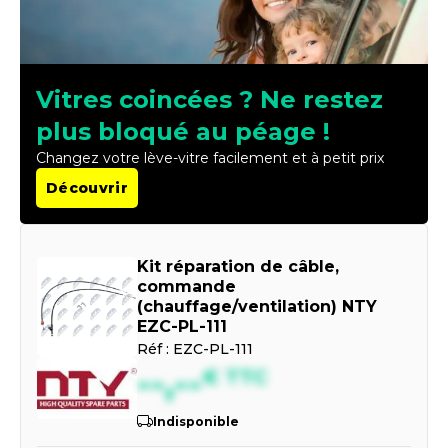
Vitres coincées ? Ne restez
plus bloqué au péage !
Changez votre lève-vitre facilement et à petit prix
Découvrir
Kit réparation de câble,
commande
(chauffage/ventilation) NTY
EZC-PL-111
Réf :
EZC-PL-111
--,--
€
TTC
Indisponible