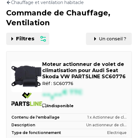
Chauffage et ventilation habitacle
Motorisation
Commande de Chauffage,
PAR CARTE GRISE OU VIN
Ventilation
Filtres
Un conseil ?
Moteur actionneur de volet de
climatisation pour Audi Seat
Skoda VW PARTSLINE SC60776
Réf :
SC60776
--,--
€
TTC
Indisponible
Contenu de l'emballage
1 x Actionneur de cl...
Description
Un actionneur de cli...
Type de fonctionnement
Electrique