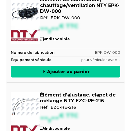
chauffage/ventilation NTY EPK-
DW-000
Réf :
EPK-DW-000
--,--
€
TTC
Indisponible
Numéro de fabrication
EPK-DW-000
Équipement véhicule
pour véhicules avec ...
Ajouter au panier
Élément d'ajustage, clapet de
mélange NTY EZC-RE-216
Réf :
EZC-RE-216
--,--
€
TTC
Indisponible