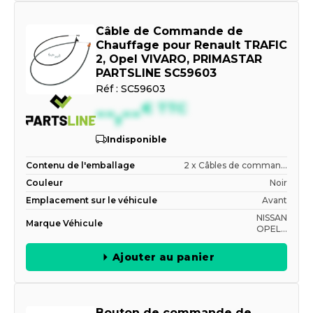
Câble de Commande de
Chauffage pour Renault TRAFIC
2, Opel VIVARO, PRIMASTAR
PARTSLINE SC59603
Réf :
SC59603
--,--
€
TTC
Indisponible
Contenu de l'emballage
2 x Câbles de comman...
Couleur
Noir
Emplacement sur le véhicule
Avant
NISSAN
Marque Véhicule
OPEL...
Ajouter au panier
Bouton de commande de