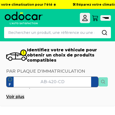
otre climatisation pour l'été ☀️
🛠️ Réparez votre climatisat
Identifiez votre véhicule pour
obtenir un choix de produits
compatibles
PAR PLAQUE D’IMMATRICULATION
F
PAR MODÈLE
Voir
plus
Marque
Modèle