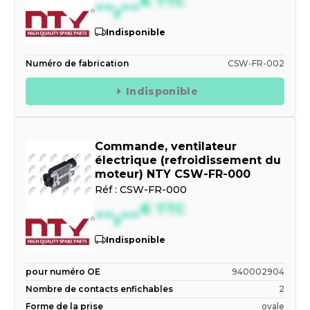
--,--
€
TTC
Indisponible
Numéro de fabrication
CSW-FR-002
Indisponible
Commande, ventilateur
électrique (refroidissement du
moteur) NTY CSW-FR-000
Réf :
CSW-FR-000
--,--
€
TTC
Indisponible
pour numéro OE
940002904
Nombre de contacts enfichables
2
Forme de la prise
ovale