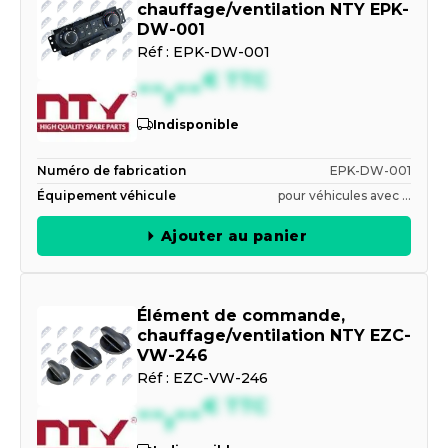
chauffage/ventilation NTY EPK-
DW-001
Réf :
EPK-DW-001
--,--
€
TTC
Indisponible
Numéro de fabrication
EPK-DW-001
Équipement véhicule
pour véhicules avec ...
Ajouter au panier
Élément de commande,
chauffage/ventilation NTY EZC-
VW-246
Réf :
EZC-VW-246
--,--
€
TTC