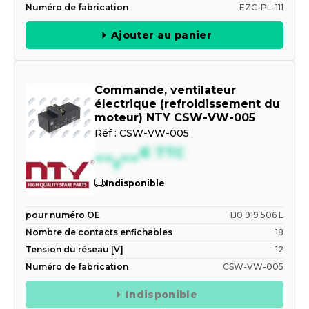
Numéro de fabrication
EZC-PL-111
Ajouter au panier
Commande, ventilateur
électrique (refroidissement du
moteur) NTY CSW-VW-005
Réf :
CSW-VW-005
--,--
€
TTC
Indisponible
pour numéro OE
1J0 919 506 L
Nombre de contacts enfichables
18
Tension du réseau [V]
12
Numéro de fabrication
CSW-VW-005
Indisponible