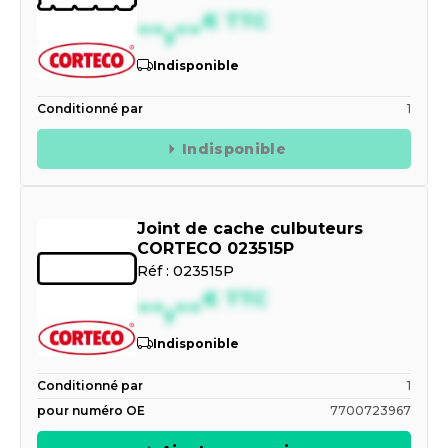
--,--
€
TTC
Indisponible
Conditionné par
1
Indisponible
Joint de cache culbuteurs
CORTECO 023515P
Réf :
023515P
--,--
€
TTC
Indisponible
Conditionné par
1
pour numéro OE
7700723967