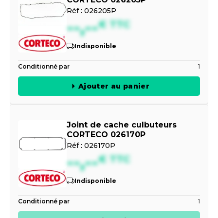
Réf :
026205P
--,--
€
TTC
Indisponible
Conditionné par
1
Ajouter au panier
Joint de cache culbuteurs
CORTECO 026170P
Réf :
026170P
--,--
€
TTC
Indisponible
Conditionné par
1