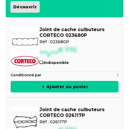
Découvrir
Joint de cache culbuteurs
CORTECO 023680P
Réf :
023680P
--,--
€
TTC
Indisponible
Conditionné par
1
Ajouter au panier
Joint de cache culbuteurs
CORTECO 026117P
Réf :
026117P