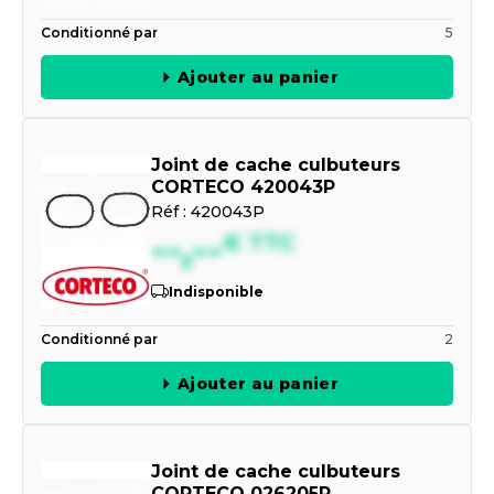
Conditionné par
5
Ajouter au panier
Joint de cache culbuteurs
CORTECO 420043P
Réf :
420043P
--,--
€
TTC
Indisponible
Conditionné par
2
Ajouter au panier
Joint de cache culbuteurs
CORTECO 026205P