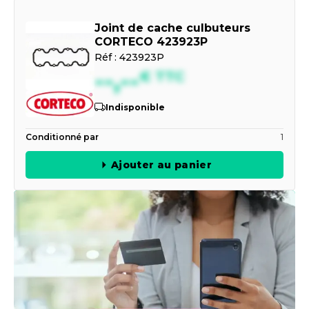
Joint de cache culbuteurs
CORTECO 423923P
Réf :
423923P
--,--
€
TTC
Indisponible
Conditionné par
1
Ajouter au panier