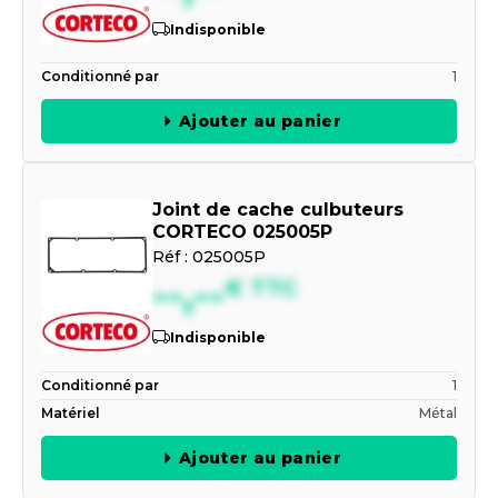
Indisponible
Conditionné par
1
Ajouter au panier
Joint de cache culbuteurs
CORTECO 025005P
Réf :
025005P
--,--
€
TTC
Indisponible
Conditionné par
1
Matériel
Métal
Ajouter au panier