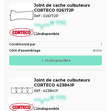
Joint de cache culbuteurs
CORTECO 026172P
Réf :
026172P
--,--
€
TTC
Indisponible
Conditionné par
1
Côté d'assemblage
droite
Indisponible
Joint de cache culbuteurs
CORTECO 423841P
Réf :
423841P
--,--
€
TTC
Indisponible