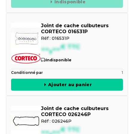
Indisponible
Joint de cache culbuteurs
CORTECO 016531P
Réf :
016531P
--,--
€
TTC
Indisponible
Conditionné par
1
Ajouter au panier
Joint de cache culbuteurs
CORTECO 026246P
Réf :
026246P
--,--
€
TTC