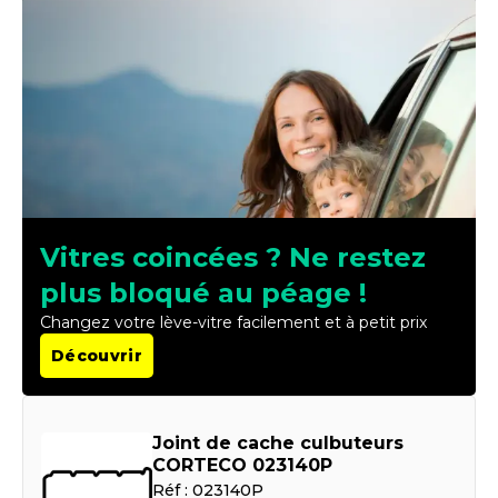
Vitres coincées ? Ne restez
plus bloqué au péage !
Changez votre lève-vitre facilement et à petit prix
Découvrir
Joint de cache culbuteurs
CORTECO 023140P
Réf :
023140P