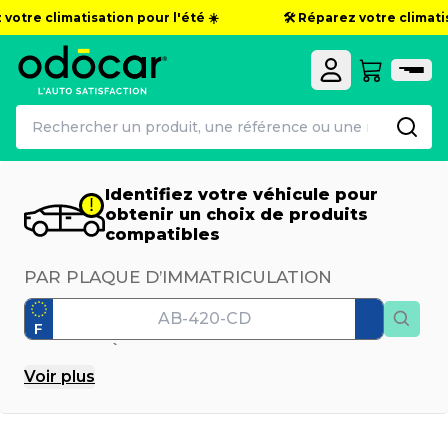
otre climatisation pour l'été ☀️
🛠️ Réparez votre climatisat
Identifiez votre véhicule pour
obtenir un choix de produits
compatibles
PAR PLAQUE D’IMMATRICULATION
F
PAR MODÈLE
Voir
plus
Marque
Modèle