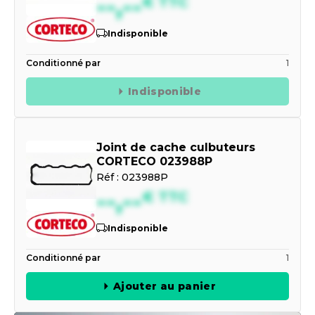
--,--
€
TTC
Indisponible
Conditionné par
1
Indisponible
Joint de cache culbuteurs
CORTECO 023988P
Réf :
023988P
--,--
€
TTC
Indisponible
Conditionné par
1
Ajouter au panier