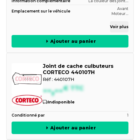
Information complémentaire
La couleur des joint...
Avant
Emplacement sur le véhicule
Moteur...
Voir plus
Ajouter au panier
Joint de cache culbuteurs
CORTECO 440107H
Réf :
440107H
--,--
€
TTC
Indisponible
Conditionné par
1
Ajouter au panier