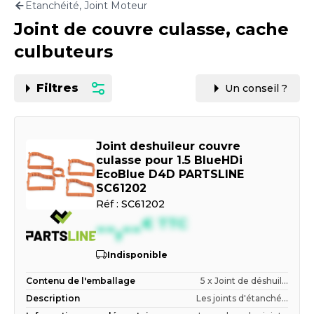
Etanchéité, Joint Moteur
Motorisation
Joint de couvre culasse, cache
PAR CARTE GRISE OU VIN
culbuteurs
Filtres
Un conseil ?
Joint deshuileur couvre
culasse pour 1.5 BlueHDi
EcoBlue D4D PARTSLINE
SC61202
Réf :
SC61202
--,--
€
TTC
Indisponible
Contenu de l'emballage
5 x Joint de déshuil...
Description
Les joints d'étanché...