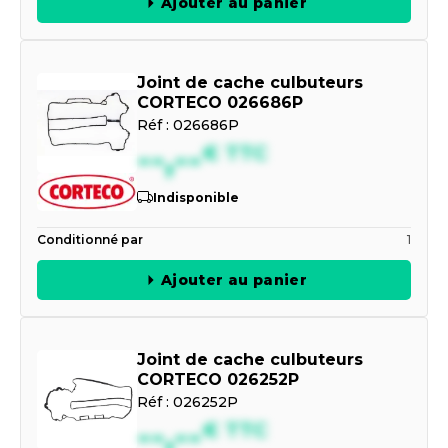
Ajouter au panier
Joint de cache culbuteurs
CORTECO 026686P
Réf :
026686P
--,--
€
TTC
Indisponible
Conditionné par
1
Ajouter au panier
Joint de cache culbuteurs
CORTECO 026252P
Réf :
026252P
--,--
€
TTC