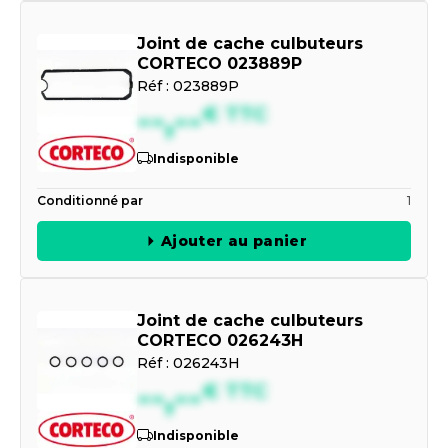
Joint de cache culbuteurs
CORTECO 023889P
Réf :
023889P
--,--
€
TTC
Indisponible
Conditionné par
1
Ajouter au panier
Joint de cache culbuteurs
CORTECO 026243H
Réf :
026243H
--,--
€
TTC
Indisponible