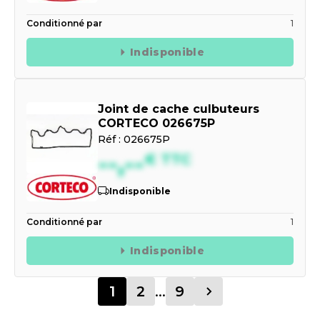
Conditionné par
1
Indisponible
Joint de cache culbuteurs
CORTECO 026675P
Réf :
026675P
--,--
€
TTC
Indisponible
Conditionné par
1
Indisponible
1
2
...
9