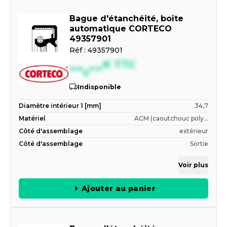
Bague d'étanchéité, boîte
automatique CORTECO
49357901
Réf :
49357901
--,--
€
TTC
Indisponible
Diamètre intérieur 1 [mm]
34,7
Matériel
ACM (caoutchouc poly...
Côté d'assemblage
extérieur
Côté d'assemblage
Sortie
Voir plus
Ajouter au panier