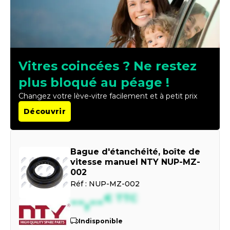
Vitres coincées ? Ne restez
plus bloqué au péage !
Changez votre lève-vitre facilement et à petit prix
Découvrir
Bague d'étanchéité, boîte de
vitesse manuel NTY NUP-MZ-
002
Réf :
NUP-MZ-002
--,--
€
TTC
Indisponible