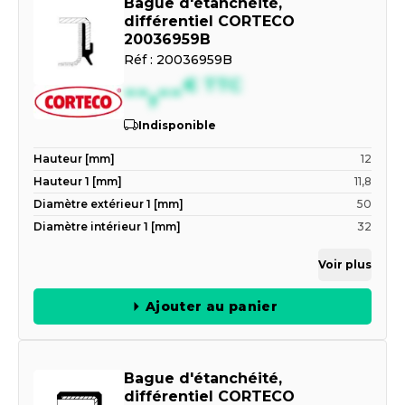
Bague d'étanchéité,
différentiel CORTECO
20036959B
Réf :
20036959B
--,--
€
TTC
Indisponible
Hauteur [mm]
12
Hauteur 1 [mm]
11,8
Diamètre extérieur 1 [mm]
50
Diamètre intérieur 1 [mm]
32
Voir plus
Ajouter au panier
Bague d'étanchéité,
différentiel CORTECO