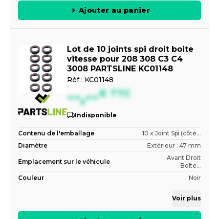
Ajouter au panier
Lot de 10 joints spi droit boite
vitesse pour 208 308 C3 C4
3008 PARTSLINE KC01148
Réf :
KC01148
--,--
€
TTC
Indisponible
Contenu de l'emballage
10 x Joint Spi (côté...
Diamètre
Extérieur : 47 mm
Avant Droit
Emplacement sur le véhicule
Boîte...
Couleur
Noir
Voir plus