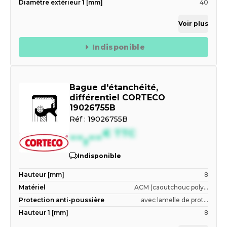
Diamètre extérieur 1 [mm]
40
Voir plus
Indisponible
Bague d'étanchéité,
différentiel CORTECO
19026755B
Réf :
19026755B
--,--
€
TTC
Indisponible
Hauteur [mm]
8
Matériel
ACM (caoutchouc poly...
Protection anti-poussière
avec lamelle de prot...
Hauteur 1 [mm]
8