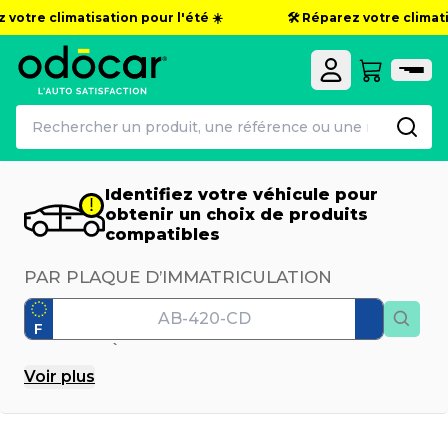
otre climatisation pour l'été ☀️
🛠️ Réparez votre climatisat
Identifiez votre véhicule pour
obtenir un choix de produits
compatibles
PAR PLAQUE D’IMMATRICULATION
F
PAR MODÈLE
Voir
plus
Marque
Modèle