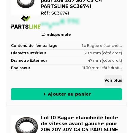
pour 206 207 307 C3 C4
PARTSLINE SC36741
Réf :
SC36741
--,--
€
TTC
Indisponible
Contenu de l'emballage
1 x Bague d'étanchéi...
Diamètre Intérieur
29.9 mm (côté droit)
Diamètre Extérieur
47 mm (côté droit)
Épaisseur
11.30 mm (côté droit...
Voir plus
Ajouter au panier
Lot 10 Bague étanchéité boîte
de vitesse avant gauche pour
206 207 307 C3 C4 PARTSLINE