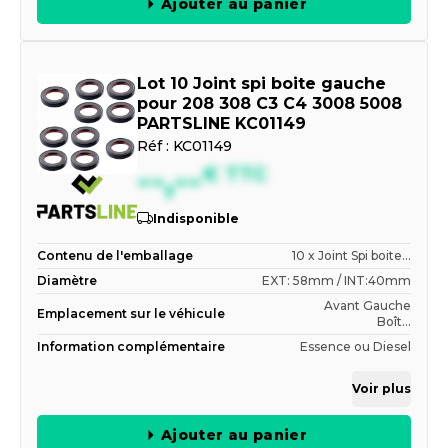
Ajouter au panier
Lot 10 Joint spi boite gauche
pour 208 308 C3 C4 3008 5008
PARTSLINE KC01149
Réf :
KC01149
--,--
€
TTC
Indisponible
Contenu de l'emballage
10 x Joint Spi boite...
Diamètre
EXT: 58mm / INT:40mm
Avant Gauche
Emplacement sur le véhicule
Boît...
Information complémentaire
Essence ou Diesel
Voir plus
Ajouter au panier