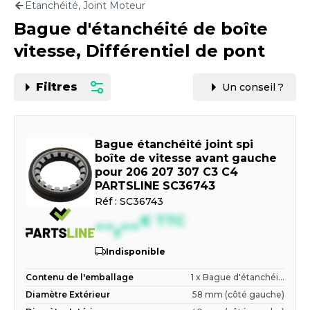
Etanchéité, Joint Moteur
Motorisation
Bague d'étanchéité de boîte
PAR CARTE GRISE OU VIN
vitesse, Différentiel de pont
Filtres
Un conseil ?
Bague étanchéité joint spi
boîte de vitesse avant gauche
pour 206 207 307 C3 C4
PARTSLINE SC36743
Réf :
SC36743
--,--
€
TTC
Indisponible
Contenu de l'emballage
1 x Bague d'étanchéi...
Diamètre Extérieur
58 mm (côté gauche)