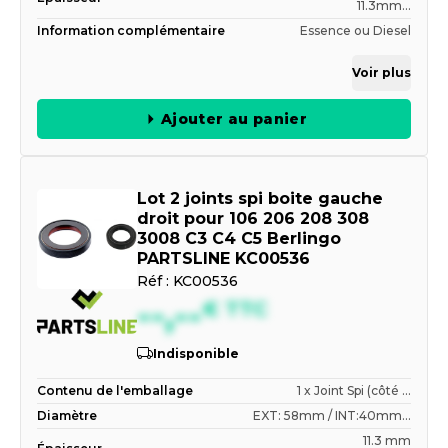
11.3mm...
Information complémentaire
Essence ou Diesel
Voir plus
Ajouter au panier
Lot 2 joints spi boite gauche
droit pour 106 206 208 308
3008 C3 C4 C5 Berlingo
PARTSLINE KC00536
Réf :
KC00536
--,--
€
TTC
Indisponible
Contenu de l'emballage
1 x Joint Spi (côté ...
Diamètre
EXT: 58mm / INT:40mm...
11.3 mm