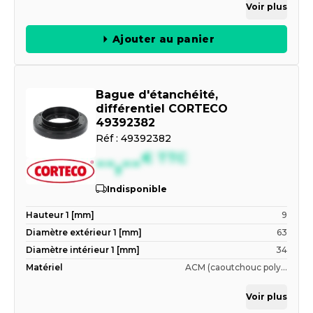
Voir plus
Ajouter au panier
Bague d'étanchéité,
différentiel CORTECO
49392382
Réf :
49392382
--,--
€
TTC
Indisponible
Hauteur 1 [mm]
9
Diamètre extérieur 1 [mm]
63
Diamètre intérieur 1 [mm]
34
Matériel
ACM (caoutchouc poly...
Voir plus