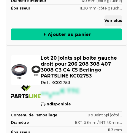
Diamètre Intérieur
40 mm (côté gauche)
Épaisseur
11.30 mm (côté gauch...
Voir plus
Ajouter au panier
Lot 20 joints spi boite gauche
droit pour 206 208 308 407
3008 C3 C4 C5 Berlingo
PARTSLINE KC02753
Réf :
KC02753
--,--
€
TTC
Indisponible
Contenu de l'emballage
10 x Joint Spi (côté...
Diamètre
EXT: 58mm / INT:40mm...
11.3 mm
Épaisseur