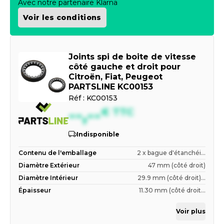
Avec notre partenaire Klarna
Voir les conditions
Joints spi de boite de vitesse
côté gauche et droit pour
Citroën, Fiat, Peugeot
PARTSLINE KC00153
Réf :
KC00153
--,--
€
TTC
Indisponible
Contenu de l'emballage
2 x bague d'étanchéi...
Diamètre Extérieur
47 mm (côté droit)
Diamètre Intérieur
29.9 mm (côté droit)...
Épaisseur
11.30 mm (côté droit...
Voir plus