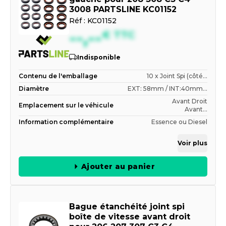
3008 PARTSLINE KC01152
Réf :
KC01152
--,--
€
TTC
Indisponible
Contenu de l'emballage
10 x Joint Spi (côté...
Diamètre
EXT: 58mm / INT:40mm...
Avant Droit
Emplacement sur le véhicule
Avant...
Information complémentaire
Essence ou Diesel
Voir plus
Ajouter au panier
Bague étanchéité joint spi
boîte de vitesse avant droit