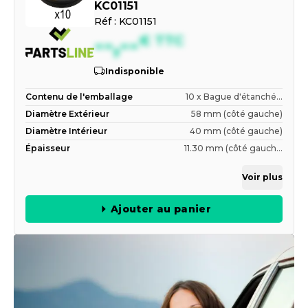
KC01151
Réf :
KC01151
--,--
€
TTC
Indisponible
Contenu de l'emballage
10 x Bague d'étanché...
Diamètre Extérieur
58 mm (côté gauche)
Diamètre Intérieur
40 mm (côté gauche)
Épaisseur
11.30 mm (côté gauch...
Voir plus
Ajouter au panier