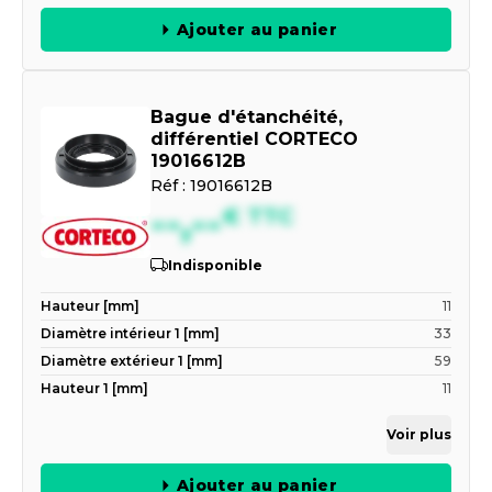
Ajouter au panier
Bague d'étanchéité,
différentiel CORTECO
19016612B
Réf :
19016612B
--,--
€
TTC
Indisponible
Hauteur [mm]
11
Diamètre intérieur 1 [mm]
33
Diamètre extérieur 1 [mm]
59
Hauteur 1 [mm]
11
Voir plus
Ajouter au panier