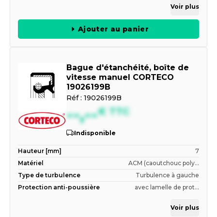
Voir plus
Ajouter au panier
Bague d'étanchéité, boîte de
vitesse manuel CORTECO
19026199B
Réf :
19026199B
--,--
€
TTC
Indisponible
Hauteur [mm]
7
Matériel
ACM (caoutchouc poly...
Type de turbulence
Turbulence à gauche
Protection anti-poussière
avec lamelle de prot...
Voir plus