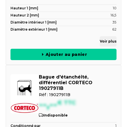
Hauteur 1 [mm]
10
Hauteur 2 [mm]
16,5
Diamètre intérieur 1 [mm]
35
Diamètre extérieur 1 [mm]
62
Voir plus
Ajouter au panier
Bague d'étanchéité,
différentiel CORTECO
19027911B
Réf :
19027911B
--,--
€
TTC
Indisponible
Conditionné par
1