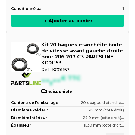
Conditionné par
1
Ajouter au panier
Kit 20 bagues étanchéité boîte
de vitesse avant gauche droite
pour 206 207 C3 PARTSLINE
KC01153
Réf :
KC01153
--,--
€
TTC
Indisponible
Contenu de l'emballage
20 x bague d'étanché...
Diamètre Extérieur
47 mm (côté droit)
Diamètre Intérieur
29.9 mm (côté droit)...
Épaisseur
11.30 mm (côté droit...