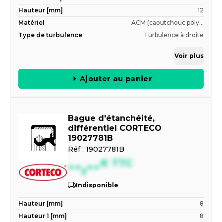
Hauteur [mm]
12
Matériel
ACM (caoutchouc poly...
Type de turbulence
Turbulence à droite
Voir plus
Ajouter au panier
Bague d'étanchéité,
différentiel CORTECO
19027781B
Réf :
19027781B
--,--
€
TTC
Indisponible
Hauteur [mm]
8
Hauteur 1 [mm]
8