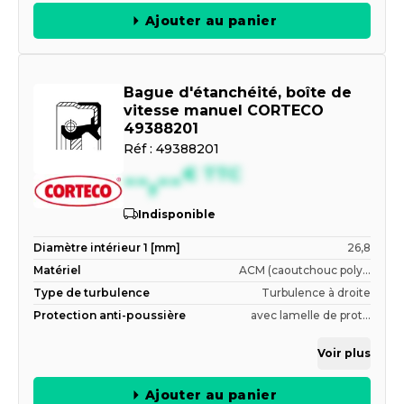
Ajouter au panier
Bague d'étanchéité, boîte de
vitesse manuel CORTECO
49388201
Réf :
49388201
--,--
€
TTC
Indisponible
Diamètre intérieur 1 [mm]
26,8
Matériel
ACM (caoutchouc poly...
Type de turbulence
Turbulence à droite
Protection anti-poussière
avec lamelle de prot...
Voir plus
Ajouter au panier