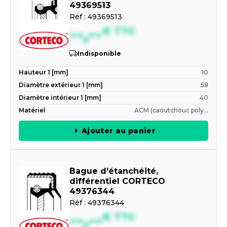
49369513
Réf :
49369513
--,--
€
TTC
Indisponible
Hauteur 1 [mm]
10
Diamètre extérieur 1 [mm]
58
Diamètre intérieur 1 [mm]
40
Matériel
ACM (caoutchouc poly...
Ajouter au panier
Bague d'étanchéité,
différentiel CORTECO
49376344
Réf :
49376344
--,--
€
TTC