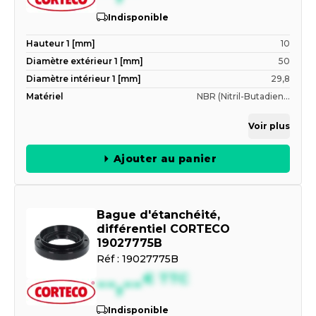
Indisponible
Hauteur 1 [mm]
10
Diamètre extérieur 1 [mm]
50
Diamètre intérieur 1 [mm]
29,8
Matériel
NBR (Nitril-Butadien...
Voir plus
Ajouter au panier
Bague d'étanchéité,
différentiel CORTECO
19027775B
Réf :
19027775B
--,--
€
TTC
Indisponible