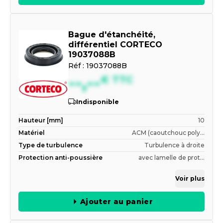
Bague d'étanchéité,
différentiel CORTECO
19037088B
Réf :
19037088B
--,--
€
TTC
Indisponible
Hauteur [mm]
10
Matériel
ACM (caoutchouc poly...
Type de turbulence
Turbulence à droite
Protection anti-poussière
avec lamelle de prot...
Voir plus
Ajouter au panier