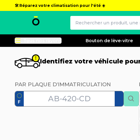
🛠️ Réparez votre climatisation pour l'été ☀️
Tous nos rayons
Bouton de lève-vitre
Identifiez votre véhicule po
PAR PLAQUE D’IMMATRICULATION
F