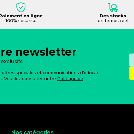
Paiement en ligne
Des stocks
100% sécurisé
en temps réel
tre newsletter
exclusifs
es offres spéciales et communications d’odocar
 Veuillez consulter notre
Politique de
Nos catégories