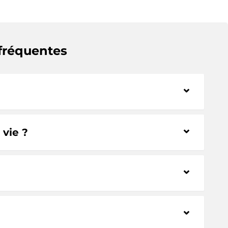
 fréquentes
⌃
⌃
 vie ?
⌃
⌃