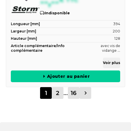
--,--
Indisponible
Longueur [mm]
394
Largeur [mm]
200
Hauteur [mm]
128
Article complémentaire/Info
avec vis de
complémentaire
vidange ...
Voir plus
Ajouter au panier
1
2
...
16