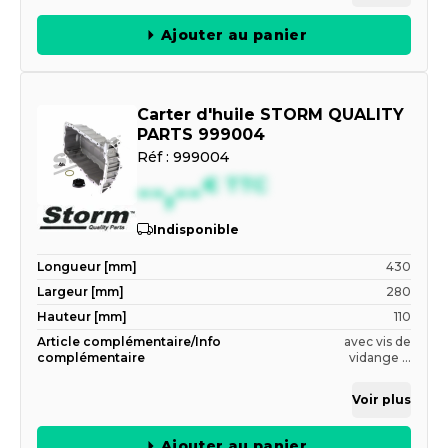
Ajouter au panier
Carter d'huile STORM QUALITY
PARTS 999004
Réf :
999004
--,--
€
TTC
Indisponible
Longueur [mm]
430
Largeur [mm]
280
Hauteur [mm]
110
Article complémentaire/Info
avec vis de
complémentaire
vidange ...
Voir plus
Ajouter au panier