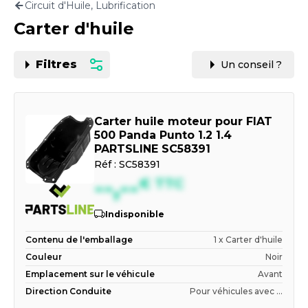
Circuit d'Huile, Lubrification
Motorisation
Carter d'huile
PAR CARTE GRISE OU VIN
Filtres
Un conseil ?
Carter huile moteur pour FIAT
500 Panda Punto 1.2 1.4
PARTSLINE SC58391
Réf :
SC58391
--,--
€
TTC
Indisponible
Contenu de l'emballage
1 x Carter d'huile
Couleur
Noir
Emplacement sur le véhicule
Avant
Direction Conduite
Pour véhicules avec ...