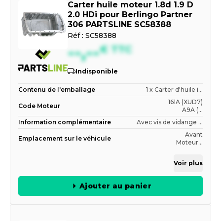
Carter huile moteur 1.8d 1.9 D
2.0 HDi pour Berlingo Partner
306 PARTSLINE SC58388
Réf :
SC58388
--,--
€
TTC
Indisponible
Contenu de l'emballage
1 x Carter d'huile i...
161A (XUD7)
Code Moteur
A9A (...
Information complémentaire
Avec vis de vidange ...
Avant
Emplacement sur le véhicule
Moteur...
Voir plus
Ajouter au panier