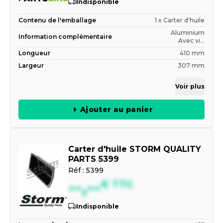
Indisponible
Contenu de l'emballage
1 x Carter d'huile
Aluminium
Information complémentaire
Avec vi...
Longueur
410 mm
Largeur
307 mm
Voir plus
Ajouter au panier
Carter d'huile STORM QUALITY
PARTS 5399
Réf :
5399
--,--
€
TTC
Indisponible