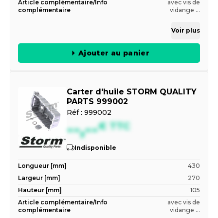
Article complémentaire/Info
avec vis de
complémentaire
vidange ...
Voir plus
Ajouter au panier
Carter d'huile STORM QUALITY
PARTS 999002
Réf :
999002
--,--
€
TTC
Indisponible
Longueur [mm]
430
Largeur [mm]
270
Hauteur [mm]
105
Article complémentaire/Info
avec vis de
complémentaire
vidange ...