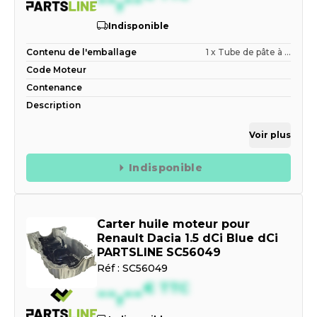
Indisponible
Contenu de l'emballage
1 x Tube de pâte à ...
Code Moteur
Contenance
Description
Voir plus
Indisponible
Carter huile moteur pour
Renault Dacia 1.5 dCi Blue dCi
PARTSLINE SC56049
Réf :
SC56049
--,--
€
TTC