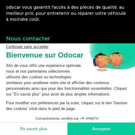
odocar vous garantit l'accès à des pièces de qualité, au
meilleur prix, pour entretenir ou réparer votre véhicule
à moindre coût.
Nous contacter
Magasin de Saint-Omer
2 Quai du Haut Pont
62500
SAINT-OMER
Du lundi au vendredi
De 9h à 12h et de 14h à 18h
03 21 93 17 50
Formulaire de contact
Nos catégories
Bouton de lève-vitre
Poignée de porte