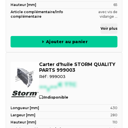
Hauteur [mm]
65
Article complémentaire/Info
avec vis de
complémentaire
vidange ...
Voir plus
Ajouter au panier
Carter d'huile STORM QUALITY
PARTS 999003
Réf :
999003
--,--
€
TTC
Indisponible
Longueur [mm]
430
Largeur [mm]
280
Hauteur [mm]
110