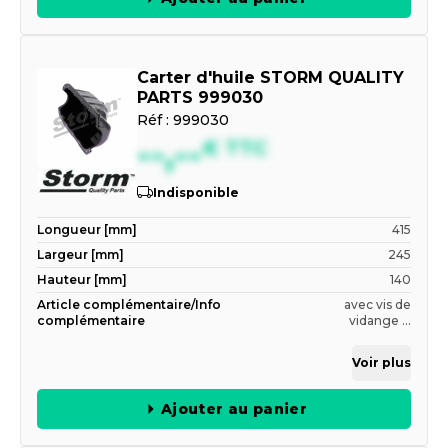
Carter d'huile STORM QUALITY
PARTS 999030
Réf :
999030
--,--
€
TTC
Indisponible
Longueur [mm]
415
Largeur [mm]
245
Hauteur [mm]
140
Article complémentaire/Info
avec vis de
complémentaire
vidange ...
Voir plus
Ajouter au panier