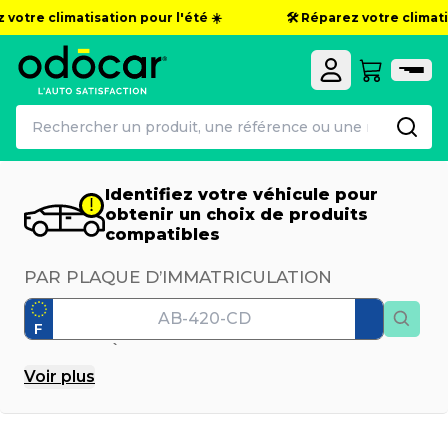
otre climatisation pour l'été ☀️
🛠️ Réparez votre climatisat
Identifiez votre véhicule pour
obtenir un choix de produits
compatibles
PAR PLAQUE D’IMMATRICULATION
F
PAR MODÈLE
Voir
plus
Marque
Modèle