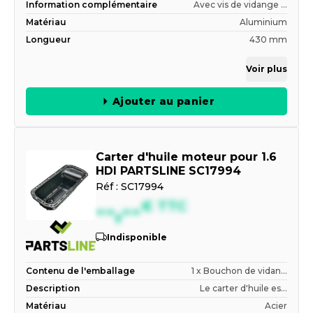
Information complémentaire
Avec vis de vidange ...
Matériau
Aluminium
Longueur
430 mm
Voir plus
Ajouter au panier
Carter d'huile moteur pour 1.6
HDI PARTSLINE SC17994
Réf :
SC17994
--,--
€
TTC
Indisponible
Contenu de l'emballage
1 x Bouchon de vidan...
Description
Le carter d'huile es...
Matériau
Acier