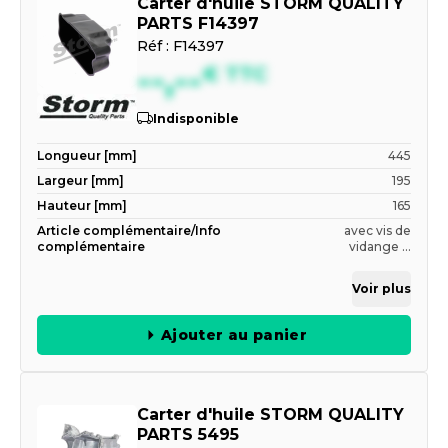
Carter d'huile STORM QUALITY
PARTS F14397
Réf :
F14397
--,--
€
TTC
Indisponible
Longueur [mm]
445
Largeur [mm]
195
Hauteur [mm]
165
Article complémentaire/Info
avec vis de
complémentaire
vidange ...
Voir plus
Ajouter au panier
Carter d'huile STORM QUALITY
PARTS 5495