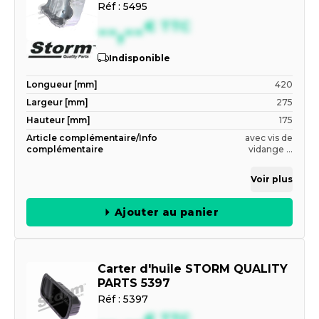
Réf :
5495
--,--
€
TTC
Indisponible
Longueur [mm]
420
Largeur [mm]
275
Hauteur [mm]
175
Article complémentaire/Info
avec vis de
complémentaire
vidange ...
Voir plus
Ajouter au panier
Carter d'huile STORM QUALITY
PARTS 5397
Réf :
5397
€
TTC