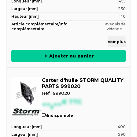
Longueur [mm]
455
Largeur [mm]
230
Hauteur [mm]
140
Article complémentaire/Info
avec vis de
complémentaire
vidange ...
Voir plus
Ajouter au panier
Carter d'huile STORM QUALITY
PARTS 999020
Réf :
999020
--,--
€
TTC
Indisponible
Longueur [mm]
400
Largeur [mm]
290