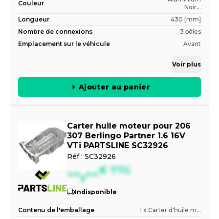
Couleur
Noir...
Longueur
430 [mm]
Nombre de connexions
3 pôles
Emplacement sur le véhicule
Avant
Voir plus
Ajouter au panier
Carter huile moteur pour 206
307 Berlingo Partner 1.6 16V
VTi PARTSLINE SC32926
Réf :
SC32926
--,--
€
TTC
Indisponible
Contenu de l'emballage
1 x Carter d'huile m...