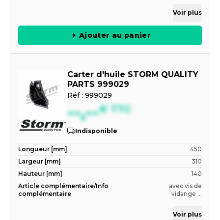
Voir plus
Ajouter au panier
Carter d'huile STORM QUALITY
PARTS 999029
Réf :
999029
--,--
€
TTC
Indisponible
Longueur [mm]
450
Largeur [mm]
310
Hauteur [mm]
140
Article complémentaire/Info
avec vis de
complémentaire
vidange ...
Voir plus