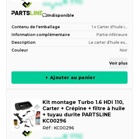
--,--
€
TTC
Indisponible
Contenu de l'emballage
1 x Carter d'huile i...
Information complémentaire
Partie inférieure
Description
Le carter d'huile es...
Couleur
Noir
Voir plus
Ajouter au panier
Kit montage Turbo 1.6 HDi 110,
Carter + Crépine + filtre à huile
+ tuyau durite PARTSLINE
KC00296
Réf :
KC00296
--,--
€
TTC