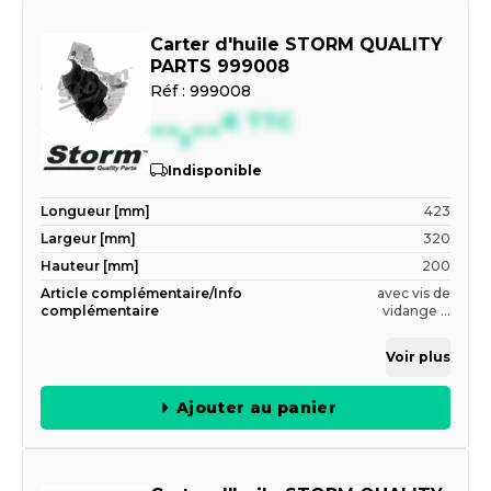
Carter d'huile STORM QUALITY
PARTS 999008
Réf :
999008
--,--
€
TTC
Indisponible
Longueur [mm]
423
Largeur [mm]
320
Hauteur [mm]
200
Article complémentaire/Info
avec vis de
complémentaire
vidange ...
Voir plus
Ajouter au panier