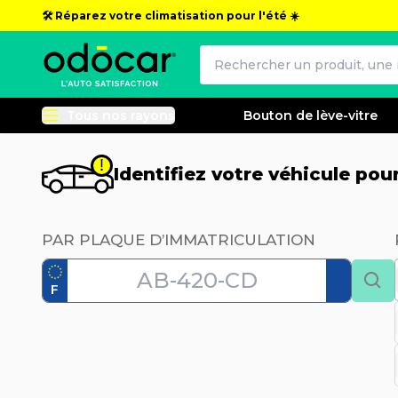
🛠️ Réparez votre climatisation pour l'été ☀️
Tous nos rayons
Bouton de lève-vitre
Identifiez votre véhicule po
PAR PLAQUE D’IMMATRICULATION
F