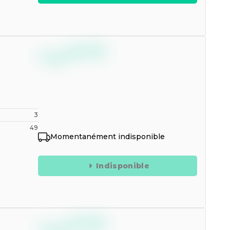
--,--
€
TTC
3
49
Momentanément indisponible
Indisponible
--,--
€
TTC