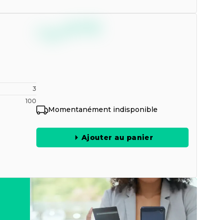
--,--
€
TTC
3
100
Momentanément indisponible
Ajouter au panier