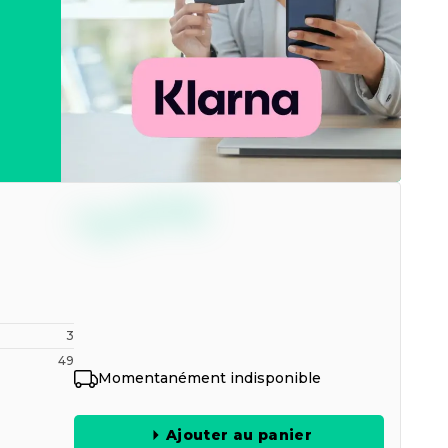
--,--
€
TTC
3
49
Momentanément indisponible
Ajouter au panier