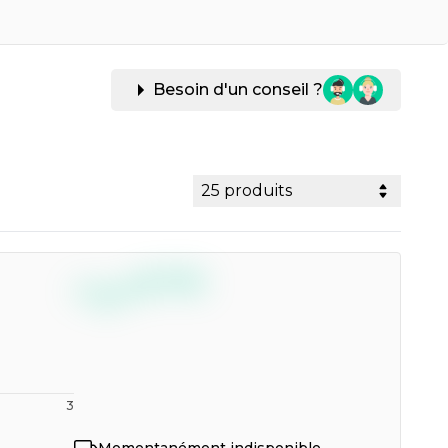
Besoin d'un conseil ?
25 produits
--,--
€
TTC
3