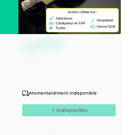
--,--
€
TTC
Momentanément indisponible
Indisponible