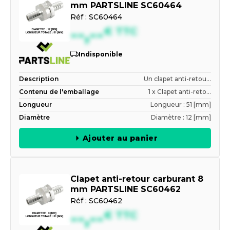
mm PARTSLINE SC60464
Réf :
SC60464
--,--
€
TTC
Indisponible
Description
Un clapet anti-retou...
Contenu de l'emballage
1 x Clapet anti-reto...
Longueur
Longueur : 51 [mm]
Diamètre
Diamètre : 12 [mm]
Ajouter au panier
Clapet anti-retour carburant 8
mm PARTSLINE SC60462
Réf :
SC60462
--,--
€
TTC