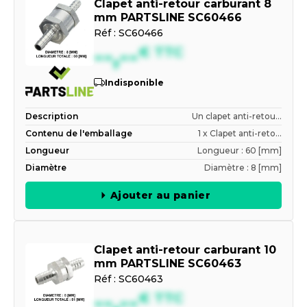
Clapet anti-retour carburant 8
mm PARTSLINE SC60466
Réf :
SC60466
--,--
€
TTC
Indisponible
Description
Un clapet anti-retou...
Contenu de l'emballage
1 x Clapet anti-reto...
Longueur
Longueur : 60 [mm]
Diamètre
Diamètre : 8 [mm]
Ajouter au panier
Clapet anti-retour carburant 10
mm PARTSLINE SC60463
Réf :
SC60463
--,--
€
TTC