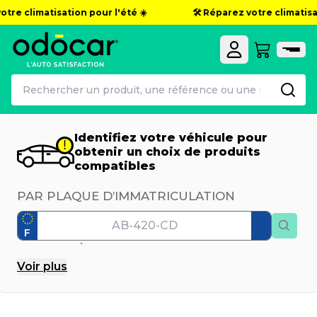
re climatisation pour l'été ☀️
🛠️ Réparez votre climatisatio
Identifiez votre véhicule pour
obtenir un choix de produits
compatibles
PAR PLAQUE D’IMMATRICULATION
F
PAR MODÈLE
Voir
plus
Marque
Modèle