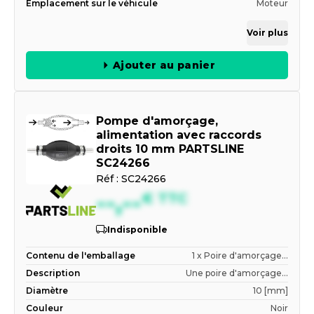
Emplacement sur le véhicule
Moteur
Voir plus
Ajouter au panier
Pompe d'amorçage,
alimentation avec raccords
droits 10 mm PARTSLINE
SC24266
Réf :
SC24266
--,--
€
TTC
Indisponible
Contenu de l'emballage
1 x Poire d'amorçage...
Description
Une poire d'amorçage...
Diamètre
10 [mm]
Couleur
Noir