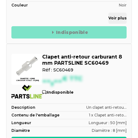
Couleur
Noir
Voir plus
Indisponible
Clapet anti-retour carburant 8
mm PARTSLINE SC60469
Réf :
SC60469
--,--
€
TTC
Indisponible
Description
Un clapet anti-retou...
Contenu de l'emballage
1 x Clapet anti-reto...
Longueur
Longueur : 50 [mm]
Diamètre
Diamètre : 8 [mm]