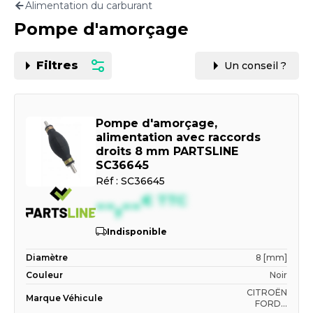
Alimentation du carburant
Motorisation
Pompe d'amorçage
PAR CARTE GRISE OU VIN
Filtres
Un conseil ?
Pompe d'amorçage,
alimentation avec raccords
droits 8 mm PARTSLINE
SC36645
Réf :
SC36645
--,--
€
TTC
Indisponible
Diamètre
8 [mm]
Couleur
Noir
CITROËN
Marque Véhicule
FORD...