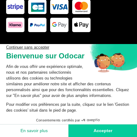
Les données affichées ici, particulièrement la base de donnée
complète, ne doivent pas être copiées. Il est interdit d’exploiter les
données ou la base de données complète, de laisser un tiers les
exploiter, ni de les rendre accessible à un tiers, sans accord
préalable de TecDoc. Toute infraction constitue une violation des
droits d’auteur et fera l’objet de poursuites.
odocar
2026
©
CGV Particuliers
CGV Professionnels
Mentions légales
Données personnelles
Gestion des cookies