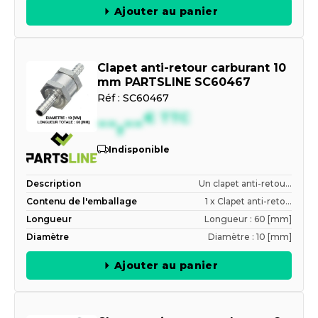
Ajouter au panier
Clapet anti-retour carburant 10
mm PARTSLINE SC60467
Réf :
SC60467
--,--
€
TTC
Indisponible
Description
Un clapet anti-retou...
Contenu de l'emballage
1 x Clapet anti-reto...
Longueur
Longueur : 60 [mm]
Diamètre
Diamètre : 10 [mm]
Ajouter au panier