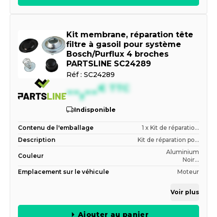
Kit membrane, réparation tête
filtre à gasoil pour système
Bosch/Purflux 4 broches
PARTSLINE SC24289
Réf :
SC24289
--,--
€
TTC
Indisponible
Contenu de l'emballage
1 x Kit de réparatio...
Description
Kit de réparation po...
Aluminium
Couleur
Noir...
Emplacement sur le véhicule
Moteur
Voir plus
Ajouter au panier