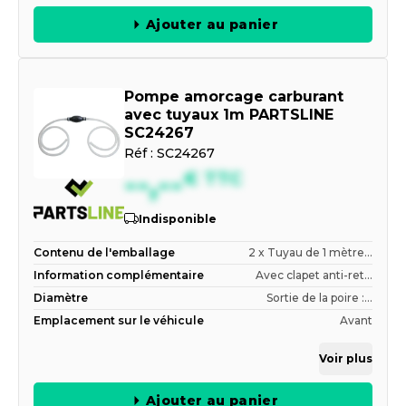
Ajouter au panier
Pompe amorcage carburant
avec tuyaux 1m PARTSLINE
SC24267
Réf :
SC24267
--,--
€
TTC
Indisponible
Contenu de l'emballage
2 x Tuyau de 1 mètre...
Information complémentaire
Avec clapet anti-ret...
Diamètre
Sortie de la poire :...
Emplacement sur le véhicule
Avant
Voir plus
Ajouter au panier