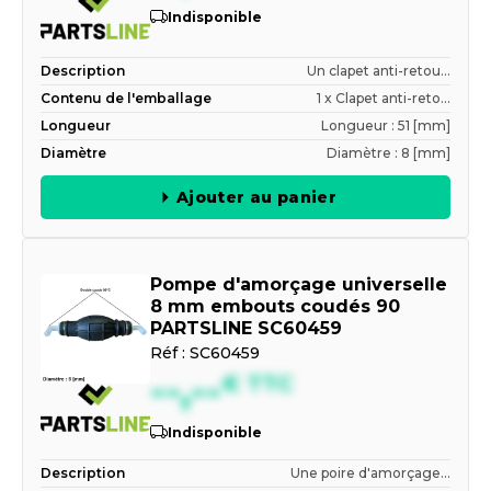
Indisponible
Description
Un clapet anti-retou...
Contenu de l'emballage
1 x Clapet anti-reto...
Longueur
Longueur : 51 [mm]
Diamètre
Diamètre : 8 [mm]
Ajouter au panier
Pompe d'amorçage universelle
8 mm embouts coudés 90
PARTSLINE SC60459
Réf :
SC60459
--,--
€
TTC
Indisponible
Description
Une poire d'amorçage...