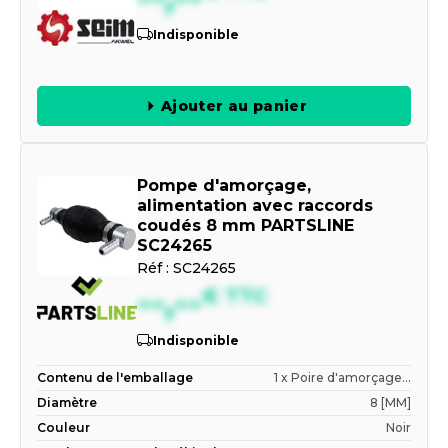
Indisponible
Ajouter au panier
Pompe d'amorçage,
alimentation avec raccords
coudés 8 mm PARTSLINE
SC24265
Réf :
SC24265
--,--
€
TTC
Indisponible
Contenu de l'emballage
1 x Poire d'amorçage...
Diamètre
8 [MM]
Couleur
Noir