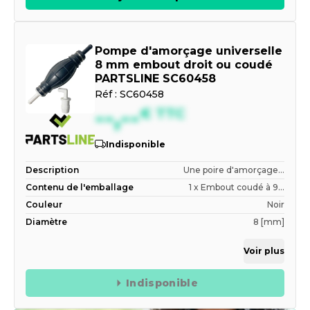
Pompe d'amorçage universelle
8 mm embout droit ou coudé
PARTSLINE SC60458
Réf :
SC60458
--,--
€
TTC
Indisponible
Description
Une poire d'amorçage...
Contenu de l'emballage
1 x Embout coudé à 9...
Couleur
Noir
Diamètre
8 [mm]
Voir plus
Indisponible