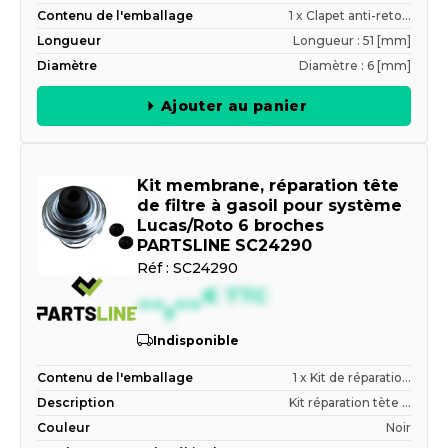
Contenu de l'emballage
1 x Clapet anti-reto...
Longueur
Longueur : 51 [mm]
Diamètre
Diamètre : 6 [mm]
Ajouter au panier
Kit membrane, réparation tête
de filtre à gasoil pour système
Lucas/Roto 6 broches
PARTSLINE SC24290
Réf :
SC24290
--,--
€
TTC
Indisponible
Contenu de l'emballage
1 x Kit de réparatio...
Description
Kit réparation tète ...
Couleur
Noir