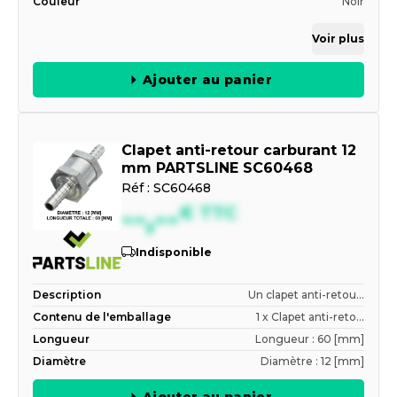
Couleur
Noir
Voir plus
Ajouter au panier
Clapet anti-retour carburant 12
mm PARTSLINE SC60468
Réf :
SC60468
--,--
€
TTC
Indisponible
Description
Un clapet anti-retou...
Contenu de l'emballage
1 x Clapet anti-reto...
Longueur
Longueur : 60 [mm]
Diamètre
Diamètre : 12 [mm]