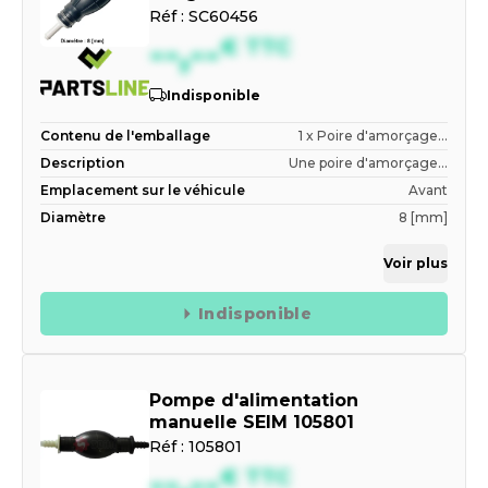
Réf :
SC60456
--,--
€
TTC
Indisponible
Contenu de l'emballage
1 x Poire d'amorçage...
Description
Une poire d'amorçage...
Emplacement sur le véhicule
Avant
Diamètre
8 [mm]
Voir plus
Indisponible
Pompe d'alimentation
manuelle SEIM 105801
Réf :
105801
--,--
€
TTC