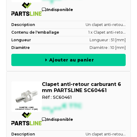
Indisponible
Description
Un clapet anti-retou...
Contenu de l'emballage
1 x Clapet anti-reto...
Longueur
Longueur : 51 [mm]
Diamètre
Diamètre : 10 [mm]
Ajouter au panier
Clapet anti-retour carburant 6
mm PARTSLINE SC60461
Réf :
SC60461
--,--
€
TTC
Indisponible
Description
Un clapet anti-retou...