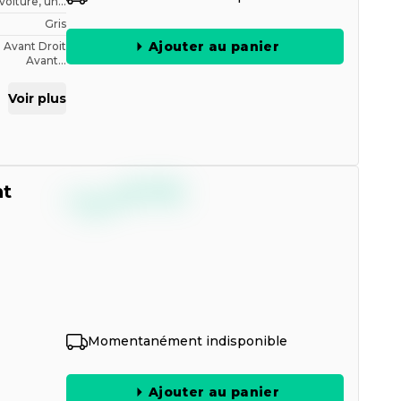
oiture, un...
Gris
Ajouter au panier
Avant Droit
Avant...
Voir plus
--,--
nt
€
TTC
Momentanément indisponible
Ajouter au panier