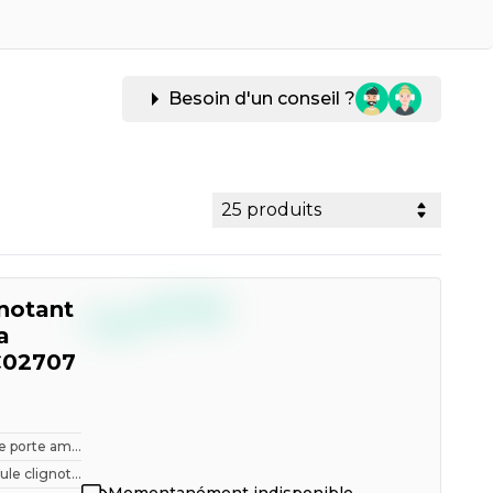
Besoin d'un conseil ?
25 produits
--,--
gnotant
€
TTC
a
C02707
e porte am...
e clignot...