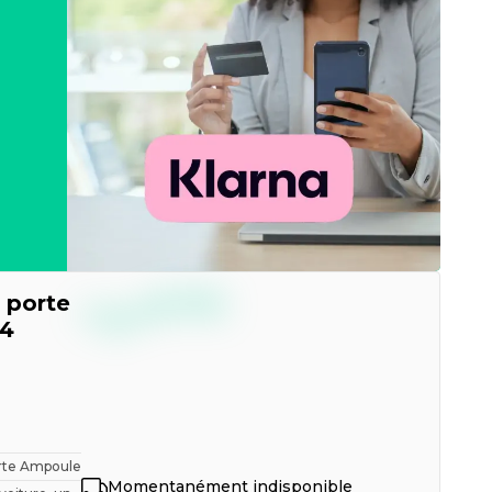
--,--
 porte
€
TTC
C4
orte Ampoule
Momentanément indisponible