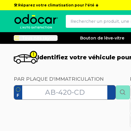
🛠️ Réparez votre climatisation pour l'été ☀️
Tous nos rayons
Bouton de lève-vitre
Identifiez votre véhicule po
PAR PLAQUE D’IMMATRICULATION
F