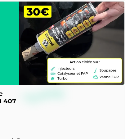
--,--
e
€
TTC
8 407