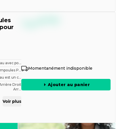
--,--
ules
€
TTC
 pour
au avec po...
Momentanément indisponible
ampoules P...
au est un c...
Ajouter au panier
Arrière Droit
Arr...
Voir plus