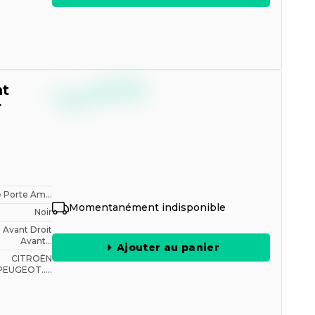
--,--
nt
€
TTC
r
e Porte Am...
Momentanément indisponible
Noir
Avant Droit
Avant...
Ajouter au panier
CITROËN
PEUGEOT.....