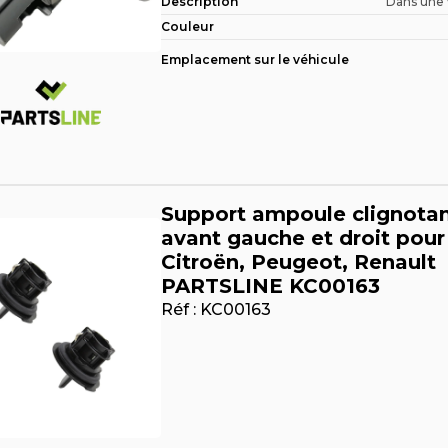
Description
Dans une v
Couleur
Emplacement sur le véhicule
Support ampoule clignota
avant gauche et droit pour
Citroën, Peugeot, Renault
PARTSLINE KC00163
Réf :
KC00163