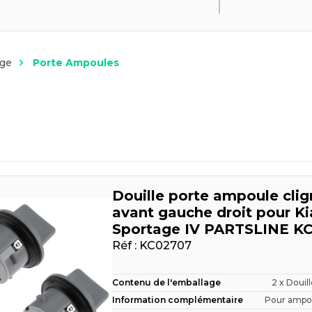
age
Porte Ampoules
Douille porte ampoule cli
avant gauche droit pour Ki
Sportage IV PARTSLINE K
Réf :
KC02707
Contenu de l'emballage
2 x Douill
Information complémentaire
Pour ampoul