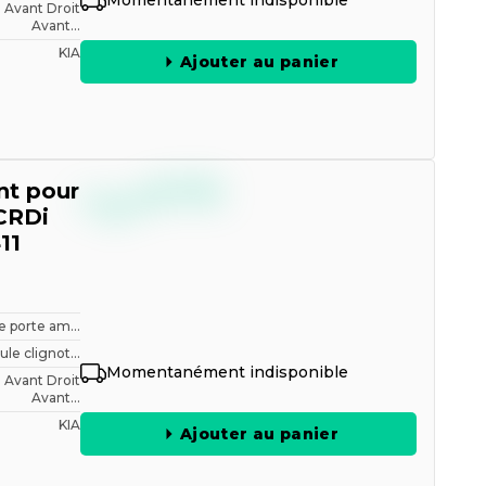
Momentanément indisponible
Avant Droit
Avant...
KIA
Ajouter au panier
--,--
nt pour
€
TTC
 CRDi
11
le porte am...
e clignot...
Momentanément indisponible
Avant Droit
Avant...
KIA
Ajouter au panier