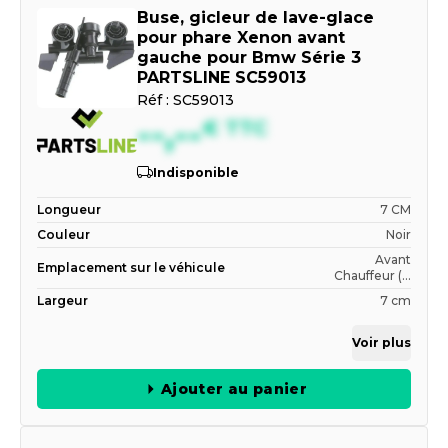
Buse, gicleur de lave-glace
pour phare Xenon avant
gauche pour Bmw Série 3
PARTSLINE SC59013
Réf :
SC59013
--,--
€
TTC
Indisponible
Longueur
7 CM
Couleur
Noir
Avant
Emplacement sur le véhicule
Chauffeur (...
Largeur
7 cm
Voir plus
Ajouter au panier