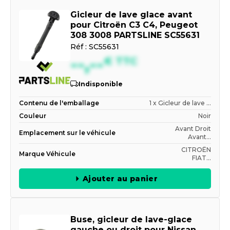
Gicleur de lave glace avant
pour Citroën C3 C4, Peugeot
308 3008 PARTSLINE SC55631
Réf :
SC55631
--,--
€
TTC
Indisponible
Contenu de l'emballage
1 x Gicleur de lave ...
Couleur
Noir
Avant Droit
Emplacement sur le véhicule
Avant...
CITROËN
Marque Véhicule
FIAT...
Ajouter au panier
Buse, gicleur de lave-glace
gauche ou droit pour Nissan,