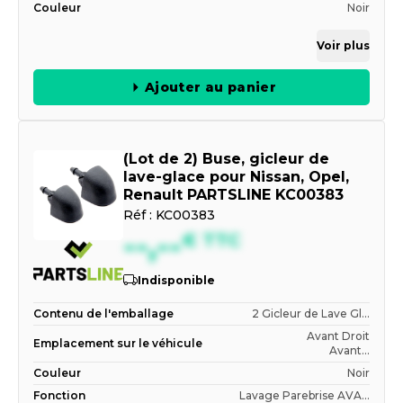
Couleur
Noir
Voir plus
Ajouter au panier
(Lot de 2) Buse, gicleur de
lave-glace pour Nissan, Opel,
Renault PARTSLINE KC00383
Réf :
KC00383
--,--
€
TTC
Indisponible
Contenu de l'emballage
2 Gicleur de Lave Gl...
Avant Droit
Emplacement sur le véhicule
Avant...
Couleur
Noir
Fonction
Lavage Parebrise AVA...