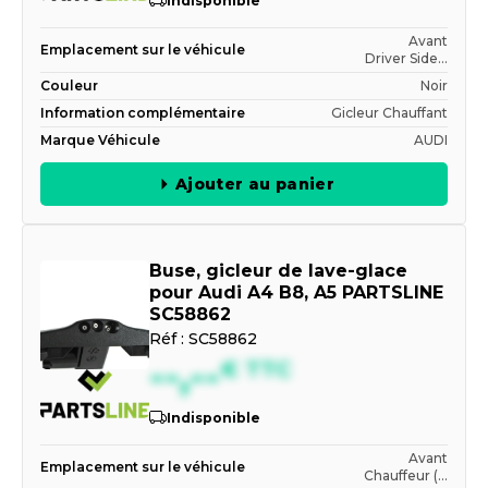
Indisponible
Avant
Emplacement sur le véhicule
Driver Side...
Couleur
Noir
Information complémentaire
Gicleur Chauffant
Marque Véhicule
AUDI
Ajouter au panier
Buse, gicleur de lave-glace
pour Audi A4 B8, A5 PARTSLINE
SC58862
Réf :
SC58862
--,--
€
TTC
Indisponible
Avant
Emplacement sur le véhicule
Chauffeur (...