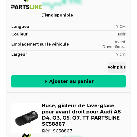
--,--
€
TTC
Indisponible
Longueur
7 CM
Couleur
Noir
Avant
Emplacement sur le véhicule
Driver Side...
Largeur
7 cm
Voir plus
Ajouter au panier
Buse, gicleur de lave-glace
pour avant droit pour Audi A8
D4, Q3, Q5, Q7, TT PARTSLINE
SC58867
Réf :
SC58867