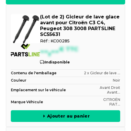
(Lot de 2) Gicleur de lave glace
avant pour Citroën C3 C4,
Peugeot 308 3008 PARTSLINE
SC55631
Réf :
KC00285
--,--
€
TTC
Indisponible
Contenu de l'emballage
2 x Gicleur de lave ...
Couleur
Noir
Avant Droit
Emplacement sur le véhicule
Avant...
CITROËN
Marque Véhicule
FIAT...
Ajouter au panier