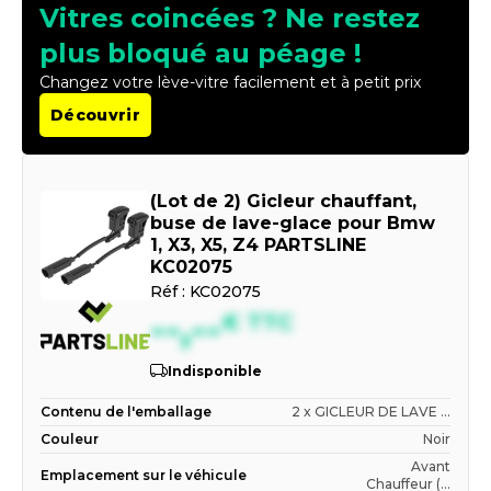
Vitres coincées ? Ne restez
plus bloqué au péage !
Changez votre lève-vitre facilement et à petit prix
Découvrir
(Lot de 2) Gicleur chauffant,
buse de lave-glace pour Bmw
1, X3, X5, Z4 PARTSLINE
KC02075
Réf :
KC02075
--,--
€
TTC
Indisponible
Contenu de l'emballage
2 x GICLEUR DE LAVE ...
Couleur
Noir
Avant
Emplacement sur le véhicule
Chauffeur (...