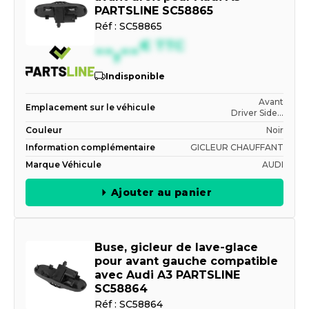
PARTSLINE SC58865
Réf :
SC58865
--,--
€
TTC
Indisponible
Avant
Emplacement sur le véhicule
Driver Side...
Couleur
Noir
Information complémentaire
GICLEUR CHAUFFANT
Marque Véhicule
AUDI
Ajouter au panier
Buse, gicleur de lave-glace
pour avant gauche compatible
avec Audi A3 PARTSLINE
SC58864
Réf :
SC58864