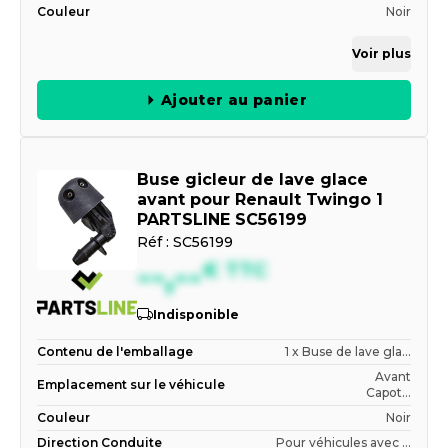
Couleur
Noir
Voir plus
Ajouter au panier
Buse gicleur de lave glace
avant pour Renault Twingo 1
PARTSLINE SC56199
Réf :
SC56199
--,--
€
TTC
Indisponible
Contenu de l'emballage
1 x Buse de lave gla...
Avant
Emplacement sur le véhicule
Capot...
Couleur
Noir
Direction Conduite
Pour véhicules avec ...