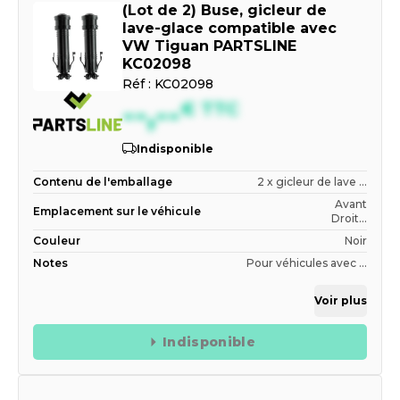
(Lot de 2) Buse, gicleur de
lave-glace compatible avec
VW Tiguan PARTSLINE
KC02098
Réf :
KC02098
--,--
€
TTC
Indisponible
Contenu de l'emballage
2 x gicleur de lave ...
Avant
Emplacement sur le véhicule
Droit...
Couleur
Noir
Notes
Pour véhicules avec ...
Voir plus
Indisponible