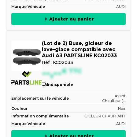
Marque Véhicule
AUDI
Ajouter au panier
(Lot de 2) Buse, gicleur de
lave-glace compatible avec
Audi A3 PARTSLINE KC02033
Réf :
KC02033
--,--
€
TTC
Indisponible
Avant
Emplacement sur le véhicule
Chauffeur (...
Couleur
Noir
Information complémentaire
GICLEUR CHAUFFANT
Marque Véhicule
AUDI
Ajouter au panier