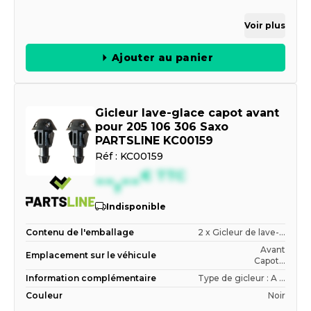
Voir plus
Ajouter au panier
Gicleur lave-glace capot avant
pour 205 106 306 Saxo
PARTSLINE KC00159
Réf :
KC00159
--,--
€
TTC
Indisponible
Contenu de l'emballage
2 x Gicleur de lave-...
Avant
Emplacement sur le véhicule
Capot...
Information complémentaire
Type de gicleur : A ...
Couleur
Noir