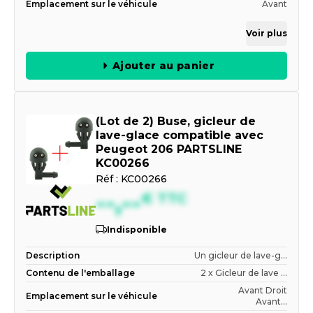
Emplacement sur le véhicule
Avant
Voir plus
Ajouter au panier
(Lot de 2) Buse, gicleur de
lave-glace compatible avec
Peugeot 206 PARTSLINE
KC00266
Réf :
KC00266
--,--
€
TTC
Indisponible
Description
Un gicleur de lave-g...
Contenu de l'emballage
2 x Gicleur de lave ...
Avant Droit
Emplacement sur le véhicule
Avant...