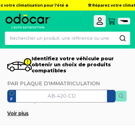
votre climatisation pour l'été ☀️
🛠️ Réparez votre climatisa
Identifiez votre véhicule pour
obtenir un choix de produits
compatibles
PAR PLAQUE D’IMMATRICULATION
F
PAR MODÈLE
Voir
plus
Marque
Modèle