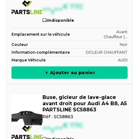
--,--
€
TTC
Indisponible
Avant
Emplacement sur le véhicule
Chauffeur (...
Couleur
Noir
Information complémentaire
GICLEUR CHAUFFANT
Marque Véhicule
AUDI
Ajouter au panier
Buse, gicleur de lave-glace
avant droit pour Audi A4 B8, A5
PARTSLINE SC58863
Réf :
SC58863
--,--
€
TTC