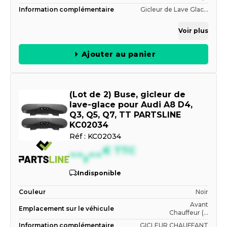
Information complémentaire
Gicleur de Lave Glac...
Voir plus
Ajouter au panier
(Lot de 2) Buse, gicleur de
lave-glace pour Audi A8 D4,
Q3, Q5, Q7, TT PARTSLINE
KC02034
Réf :
KC02034
--,--
€
TTC
Indisponible
Couleur
Noir
Avant
Emplacement sur le véhicule
Chauffeur (...
Information complémentaire
GICLEUR CHAUFFANT