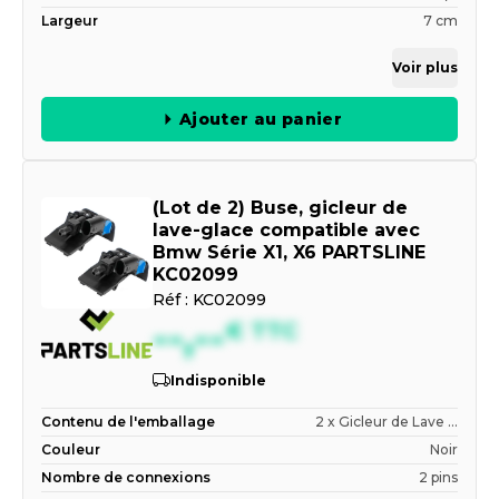
Largeur
7 cm
Voir plus
Ajouter au panier
(Lot de 2) Buse, gicleur de
lave-glace compatible avec
Bmw Série X1, X6 PARTSLINE
KC02099
Réf :
KC02099
--,--
€
TTC
Indisponible
Contenu de l'emballage
2 x Gicleur de Lave ...
Couleur
Noir
Nombre de connexions
2 pins