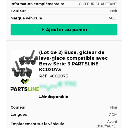
Information complémentaire
GICLEUR CHAUFFANT
Couleur
Noir
Marque Véhicule
AUDI
Ajouter au panier
(Lot de 2) Buse, gicleur de
lave-glace compatible avec
Bmw Série 3 PARTSLINE
KC02073
Réf :
KC02073
--,--
€
TTC
Indisponible
Couleur
Noir
Longueur
7 CM
Avant
Emplacement sur le véhicule
Chauffeur (...