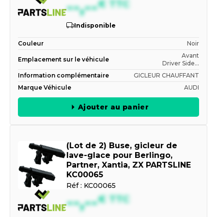
--,--
€
TTC
Indisponible
Couleur
Noir
Avant
Emplacement sur le véhicule
Driver Side...
Information complémentaire
GICLEUR CHAUFFANT
Marque Véhicule
AUDI
Ajouter au panier
(Lot de 2) Buse, gicleur de
lave-glace pour Berlingo,
Partner, Xantia, ZX PARTSLINE
KC00065
Réf :
KC00065
--,--
€
TTC