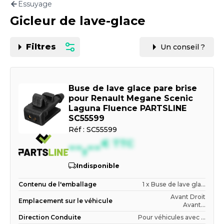
Essuyage
Motorisation
Gicleur de lave-glace
PAR CARTE GRISE OU VIN
Filtres
Un conseil ?
Buse de lave glace pare brise
pour Renault Megane Scenic
Laguna Fluence PARTSLINE
SC55599
Réf :
SC55599
--,--
€
TTC
Indisponible
Contenu de l'emballage
1 x Buse de lave gla...
Avant Droit
Emplacement sur le véhicule
Avant...
Direction Conduite
Pour véhicules avec ...