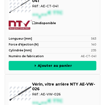
041
Réf :
AE-CT-041
--,--
€
TTC
Indisponible
Longueur [mm]
563
Force d'éjection (N)
140
Cylindrée [mm]
235
Numéro de fabrication
AE-CT-041
Ajouter au panier
Vérin, vitre arrière NTY AE-VW-
026
Réf :
AE-VW-026
--,--
€
TTC