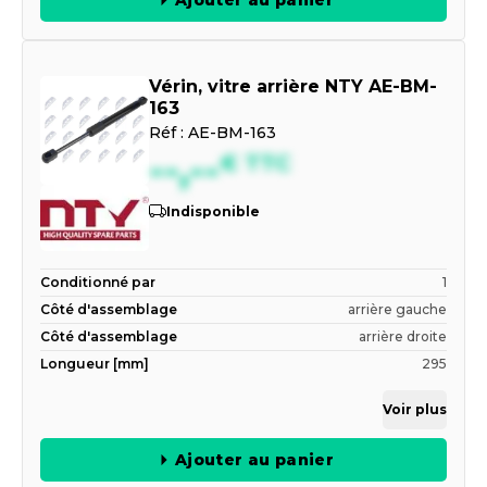
Vérin, vitre arrière NTY AE-BM-
163
Réf :
AE-BM-163
--,--
€
TTC
Indisponible
Conditionné par
1
Côté d'assemblage
arrière gauche
Côté d'assemblage
arrière droite
Longueur [mm]
295
Voir plus
Ajouter au panier