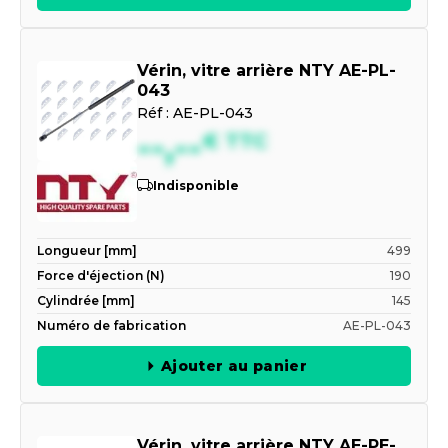
Vérin, vitre arrière NTY AE-PL-
043
Réf :
AE-PL-043
--,--
€
TTC
Indisponible
Longueur [mm]
499
Force d'éjection (N)
190
Cylindrée [mm]
145
Numéro de fabrication
AE-PL-043
Ajouter au panier
Vérin, vitre arrière NTY AE-PE-