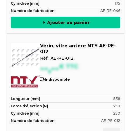
Cylindrée [mm]
175
Numéro de fabrication
AE-RE-046
Ajouter au panier
Vérin, vitre arrière NTY AE-PE-
012
Réf :
AE-PE-012
--,--
€
TTC
Indisponible
Longueur [mm]
538
Force d'éjection (N)
750
Cylindrée [mm]
250
Numéro de fabrication
AE-PE-012