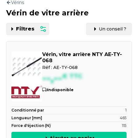
Vérins
Motorisation
Vérin de vitre arrière
PAR CARTE GRISE OU VIN
Filtres
Un conseil ?
Vérin, vitre arrière NTY AE-TY-
068
Réf :
AE-TY-068
--,--
€
TTC
Indisponible
Conditionné par
1
Longueur [mm]
465
Force d'éjection (N)
115
Ajouter au panier