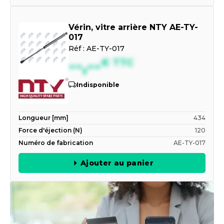
Vérin, vitre arrière NTY AE-TY-
017
Réf :
AE-TY-017
--,--
€
TTC
Indisponible
Longueur [mm]
434
Force d'éjection (N)
120
Numéro de fabrication
AE-TY-017
Ajouter au panier