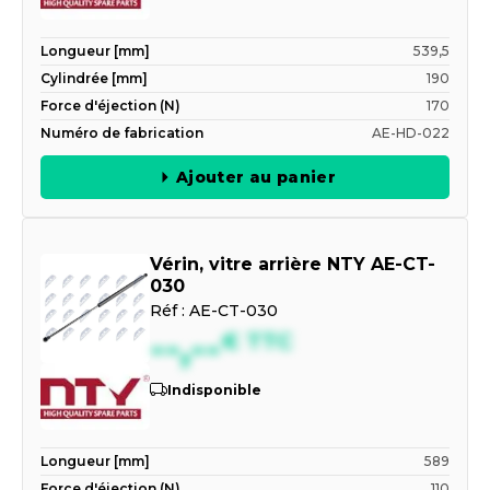
Longueur [mm]
539,5
Cylindrée [mm]
190
Force d'éjection (N)
170
Numéro de fabrication
AE-HD-022
Ajouter au panier
Vérin, vitre arrière NTY AE-CT-
030
Réf :
AE-CT-030
--,--
€
TTC
Indisponible
Longueur [mm]
589
Force d'éjection (N)
110