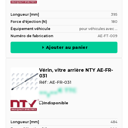
Longueur [mm]
395
Force d'éjection (N)
180
Équipement véhicule
pour véhicules avec ...
Numéro de fabrication
AE-FT-009
Ajouter au panier
Vérin, vitre arrière NTY AE-FR-
031
Réf :
AE-FR-031
--,--
€
TTC
Indisponible
Longueur [mm]
484