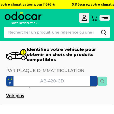
tre climatisation pour l'été ☀️
🛠️ Réparez votre climatisat
Identifiez votre véhicule pour
obtenir un choix de produits
compatibles
PAR PLAQUE D’IMMATRICULATION
F
PAR MODÈLE
Voir
plus
Marque
Modèle