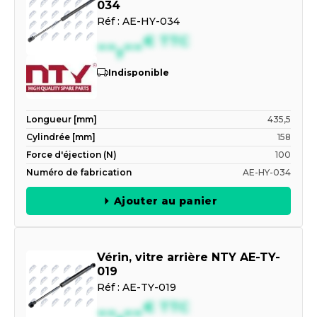
034
Réf :
AE-HY-034
--,--
€
TTC
Indisponible
Longueur [mm]
435,5
Cylindrée [mm]
158
Force d'éjection (N)
100
Numéro de fabrication
AE-HY-034
Ajouter au panier
Vérin, vitre arrière NTY AE-TY-
019
Réf :
AE-TY-019
--,--
€
TTC