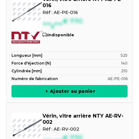
016
Réf :
AE-PE-016
--,--
€
TTC
Indisponible
Longueur [mm]
525
Force d'éjection (N)
140
Cylindrée [mm]
210
Numéro de fabrication
AE-PE-016
Ajouter au panier
Vérin, vitre arrière NTY AE-RV-
002
Réf :
AE-RV-002
€
TTC