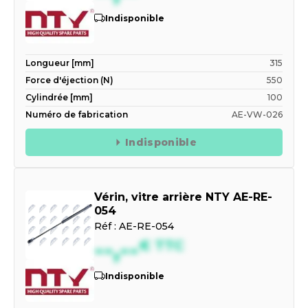
Indisponible
Longueur [mm]
315
Force d'éjection (N)
550
Cylindrée [mm]
100
Numéro de fabrication
AE-VW-026
Indisponible
Vérin, vitre arrière NTY AE-RE-
054
Réf :
AE-RE-054
--,--
€
TTC
Indisponible