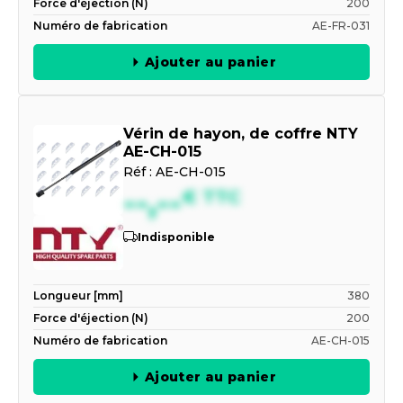
Force d'éjection (N)
200
Numéro de fabrication
AE-FR-031
Ajouter au panier
Vérin de hayon, de coffre NTY
AE-CH-015
Réf :
AE-CH-015
--,--
€
TTC
Indisponible
Longueur [mm]
380
Force d'éjection (N)
200
Numéro de fabrication
AE-CH-015
Ajouter au panier