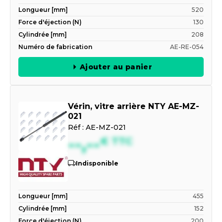
Longueur [mm]
520
Force d'éjection (N)
130
Cylindrée [mm]
208
Numéro de fabrication
AE-RE-054
Ajouter au panier
Vérin, vitre arrière NTY AE-MZ-
021
Réf :
AE-MZ-021
--,--
€
TTC
Indisponible
Longueur [mm]
455
Cylindrée [mm]
152
Force d'éjection (N)
200