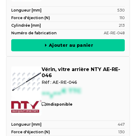
Longueur [mm]
530
Force d'éjection (N)
110
Cylindrée [mm]
213
Numéro de fabrication
AE-RE-048
Ajouter au panier
Vérin, vitre arrière NTY AE-RE-
046
Réf :
AE-RE-046
--,--
€
TTC
Indisponible
Longueur [mm]
447
Force d'éjection (N)
130