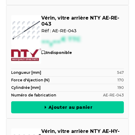
Vérin, vitre arrière NTY AE-RE-
043
Réf :
AE-RE-043
--,--
€
TTC
Indisponible
Longueur [mm]
547
Force d'éjection (N)
170
Cylindrée [mm]
190
Numéro de fabrication
AE-RE-043
Ajouter au panier
Vérin, vitre arrière NTY AE-HY-