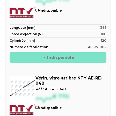
--,--
Indisponible
Longueur [mm]
398
Force d'éjection (N)
180
Cylindrée [mm]
120
Numéro de fabrication
AE-RV-002
Indisponible
Vérin, vitre arrière NTY AE-RE-
048
Réf :
AE-RE-048
--,--
€
TTC
Indisponible