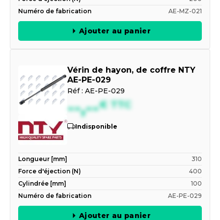
Numéro de fabrication
AE-MZ-021
Ajouter au panier
Vérin de hayon, de coffre NTY
AE-PE-029
Réf :
AE-PE-029
--,--
€
TTC
Indisponible
Longueur [mm]
310
Force d'éjection (N)
400
Cylindrée [mm]
100
Numéro de fabrication
AE-PE-029
Ajouter au panier