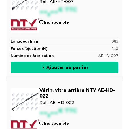
Réf :
AE-HY-007
--,--
€
TTC
Indisponible
Longueur [mm]
385
Force d'éjection (N)
140
Numéro de fabrication
AE-HY-007
Ajouter au panier
Vérin, vitre arrière NTY AE-HD-
022
Réf :
AE-HD-022
--,--
€
TTC
Indisponible