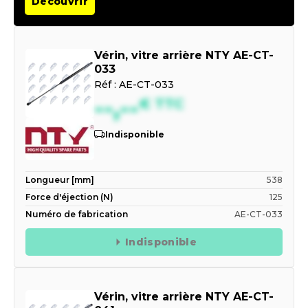
Découvrir
Vérin, vitre arrière NTY AE-CT-
033
Réf :
AE-CT-033
--,--
€
TTC
Indisponible
Longueur [mm]
538
Force d'éjection (N)
125
Numéro de fabrication
AE-CT-033
Indisponible
Vérin, vitre arrière NTY AE-CT-