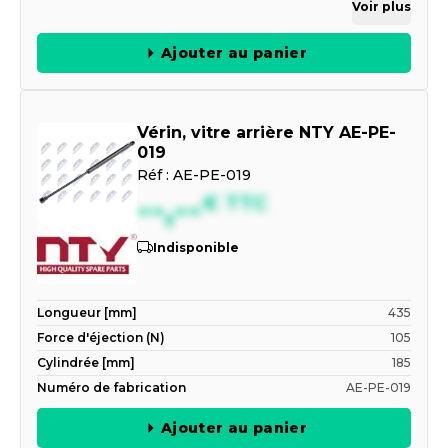
Voir plus
Ajouter au panier
Vérin, vitre arrière NTY AE-PE-
019
Réf :
AE-PE-019
--,--
€
TTC
Indisponible
Longueur [mm]
435
Force d'éjection (N)
105
Cylindrée [mm]
185
Numéro de fabrication
AE-PE-019
Ajouter au panier