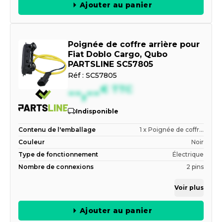
Ajouter au panier
Poignée de coffre arrière pour
Fiat Doblo Cargo, Qubo
PARTSLINE SC57805
Réf :
SC57805
--,--
€
TTC
Indisponible
Contenu de l'emballage
1 x Poignée de coffr...
Couleur
Noir
Type de fonctionnement
Électrique
Nombre de connexions
2 pins
Voir plus
Ajouter au panier