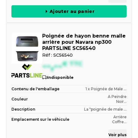
Ajouter au panier
Poignée de hayon benne malle
arrière pour Navara np300
PARTSLINE SC56540
Réf :
SC56540
--,--
€
TTC
Indisponible
Contenu de l'emballage
1 x Poignée de Male ...
A Peindre
Couleur
Noir...
Description
La "poignée de male ...
Arrière
Emplacement sur le véhicule
Coffre...
Voir plus