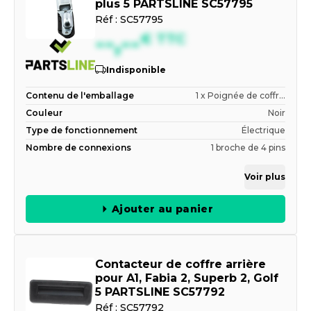
plus 5 PARTSLINE SC57795
Réf :
SC57795
--,--
€
TTC
Indisponible
Contenu de l'emballage
1 x Poignée de coffr...
Couleur
Noir
Type de fonctionnement
Électrique
Nombre de connexions
1 broche de 4 pins
Voir plus
Ajouter au panier
Contacteur de coffre arrière
pour A1, Fabia 2, Superb 2, Golf
5 PARTSLINE SC57792
Réf :
SC57792