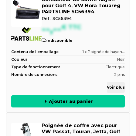
pour Golf 4, VW Bora Touareg
PARTSLINE SC56394
Réf :
SC56394
--,--
€
TTC
Indisponible
Contenu de l'emballage
1 x Poignée de hayon...
Couleur
Noir
Type de fonctionnement
Électrique
Nombre de connexions
2 pins
Voir plus
Ajouter au panier
Poignée de coffre avec pour
VW Passat, Touran, Jetta, Golf