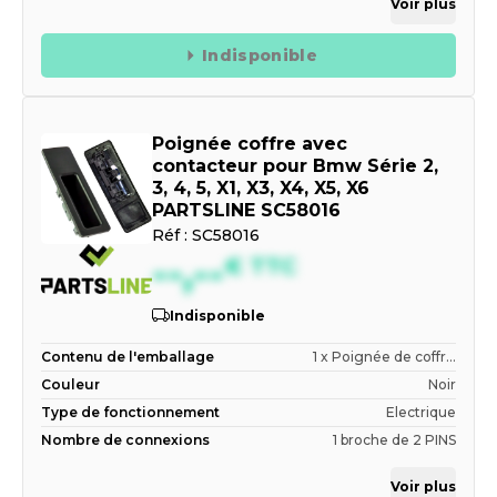
Voir plus
Indisponible
Poignée coffre avec
contacteur pour Bmw Série 2,
3, 4, 5, X1, X3, X4, X5, X6
PARTSLINE SC58016
Réf :
SC58016
--,--
€
TTC
Indisponible
Contenu de l'emballage
1 x Poignée de coffr...
Couleur
Noir
Type de fonctionnement
Electrique
Nombre de connexions
1 broche de 2 PINS
Voir plus