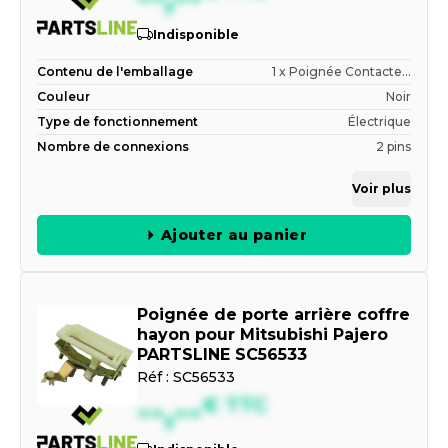
Indisponible
Contenu de l'emballage
1 x Poignée Contacte...
Couleur
Noir
Type de fonctionnement
Électrique
Nombre de connexions
2 pins
Voir plus
Ajouter au panier
Poignée de porte arrière coffre
hayon pour Mitsubishi Pajero
PARTSLINE SC56533
Réf :
SC56533
--,--
€
TTC