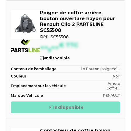
Poigne de coffre arrière,
bouton ouverture hayon pour
Renault Clio 2 PARTSLINE
SC55508
Réf :
SC55508
--,--
€
TTC
Indisponible
Contenu de l'emballage
1 x Bouton (poignée)...
Couleur
Noir
Arrière
Emplacement sur le véhicule
Coffre...
Marque Véhicule
RENAULT
Indisponible
Contacteur de coffre hayon