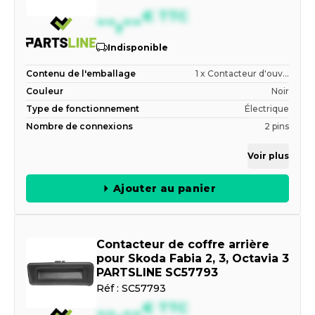
--,--
€
TTC
Indisponible
Contenu de l'emballage
1 x Contacteur d'ouv...
Couleur
Noir
Type de fonctionnement
Électrique
Nombre de connexions
2 pins
Voir plus
Ajouter au panier
Contacteur de coffre arrière
pour Skoda Fabia 2, 3, Octavia 3
PARTSLINE SC57793
Réf :
SC57793
--,--
€
TTC