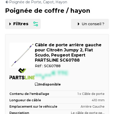
Poignée de Porte, Capot, Hayon
Motorisation
Poignée de coffre / hayon
PAR CARTE GRISE OU VIN
Filtres
Un conseil ?
Câble de porte arrière gauche
pour Citroën Jumpy 2, Fiat
Scudo, Peugeot Expert
PARTSLINE SC60788
Réf :
SC60788
--,--
€
TTC
Indisponible
Contenu de l'emballage
1 x Câble de porte
Longueur de câble
410 mm
Emplacement sur le véhicule
Arrière Gauche
Description
Le câble de porte pe...