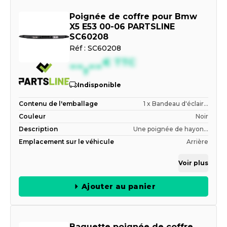
Poignée de coffre pour Bmw
X5 E53 00-06 PARTSLINE
SC60208
Réf :
SC60208
--,--
€
TTC
Indisponible
Contenu de l'emballage
1 x Bandeau d'éclair...
Couleur
Noir
Description
Une poignée de hayon...
Emplacement sur le véhicule
Arrière
Voir plus
Ajouter au panier
Baguette poignée de coffre