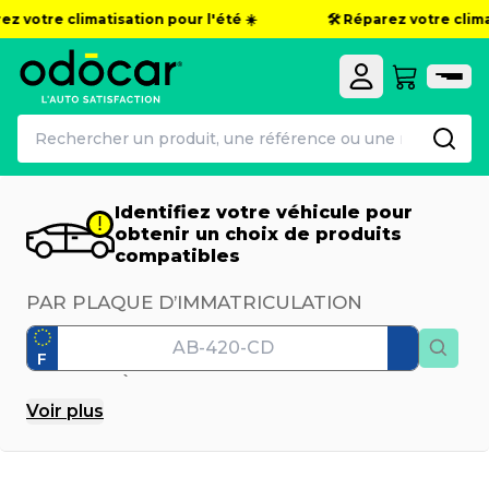
 votre climatisation pour l'été ☀️
🛠️ Réparez votre climati
Identifiez votre véhicule pour
obtenir un choix de produits
compatibles
PAR PLAQUE D’IMMATRICULATION
F
PAR MODÈLE
Voir
plus
Marque
Modèle