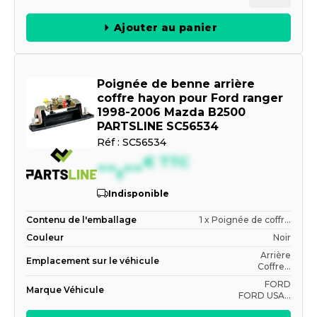
Ajouter au panier
Poignée de benne arrière
coffre hayon pour Ford ranger
1998-2006 Mazda B2500
PARTSLINE SC56534
Réf :
SC56534
--,--
€
TTC
Indisponible
Contenu de l'emballage
1 x Poignée de coffr...
Couleur
Noir
Arrière
Emplacement sur le véhicule
Coffre...
FORD
Marque Véhicule
FORD USA...