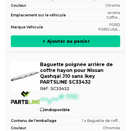
Couleur
Chrome
Arrière
Emplacement sur le véhicule
Coffre...
FORD
Marque Véhicule
FORD USA...
Ajouter au panier
Baguette poignée arrière de
coffre hayon pour Nissan
Qashqai J10 sans ikey
PARTSLINE SC33432
Réf :
SC33432
--,--
€
TTC
Indisponible
Contenu de l'emballage
1 x Baguette de coff...
Couleur
Chromée