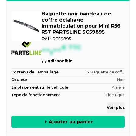
Baguette noir bandeau de
coffre éclairage
immatriculation pour Mini R56
R57 PARTSLINE SC59895
Réf :
SC59895
--,--
€
TTC
Indisponible
Contenu de l'emballage
1 x Baguette de coff...
Couleur
Noir
Emplacement sur le véhicule
Arrière
Type de fonctionnement
Electrique
Voir plus
Ajouter au panier