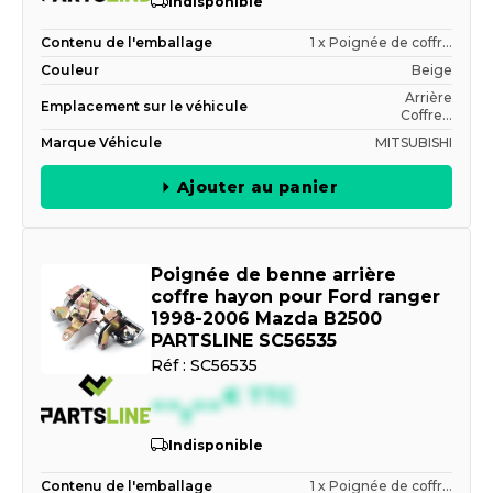
Indisponible
Contenu de l'emballage
1 x Poignée de coffr...
Couleur
Beige
Arrière
Emplacement sur le véhicule
Coffre...
Marque Véhicule
MITSUBISHI
Ajouter au panier
Poignée de benne arrière
coffre hayon pour Ford ranger
1998-2006 Mazda B2500
PARTSLINE SC56535
Réf :
SC56535
--,--
€
TTC
Indisponible
Contenu de l'emballage
1 x Poignée de coffr...