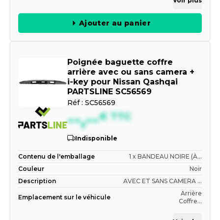
Voir plus
Ajouter au panier
Poignée baguette coffre
arrière avec ou sans camera +
i-key pour Nissan Qashqai
PARTSLINE SC56569
Réf :
SC56569
--,--
€
TTC
Indisponible
Contenu de l'emballage
1 x BANDEAU NOIRE (À...
Couleur
Noir
Description
AVEC ET SANS CAMERA ...
Arrière
Emplacement sur le véhicule
Coffre...