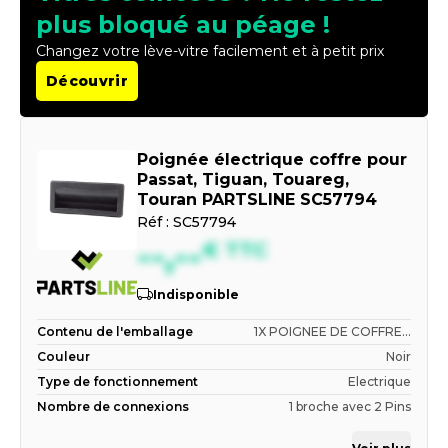
plus bloqué au péage !
Changez votre lève-vitre facilement et à petit prix
Découvrir
Poignée électrique coffre pour
Passat, Tiguan, Touareg,
Touran PARTSLINE SC57794
Réf :
SC57794
--,--
€
TTC
Indisponible
Contenu de l'emballage
1X POIGNEE DE COFFRE...
Couleur
Noir
Type de fonctionnement
Electrique
Nombre de connexions
1 broche avec 2 Pins