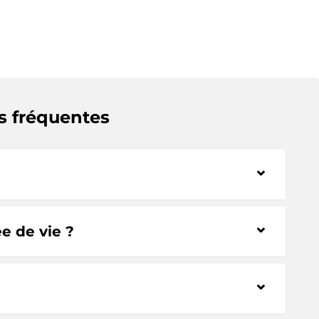
s fréquentes
⌃
⌃
e de vie ?
⌃