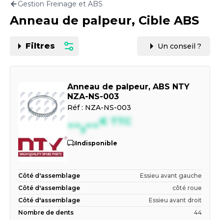
Gestion Freinage et ABS
Motorisation
Anneau de palpeur, Cible ABS
PAR CARTE GRISE OU VIN
Filtres
Un conseil ?
Anneau de palpeur, ABS NTY
NZA-NS-003
Réf :
NZA-NS-003
--,--
€
TTC
Indisponible
Côté d'assemblage
Essieu avant gauche
Côté d'assemblage
côté roue
Côté d'assemblage
Essieu avant droit
Nombre de dents
44