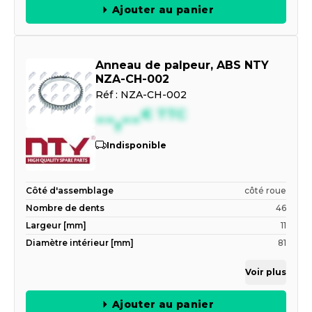
Ajouter au panier
Anneau de palpeur, ABS NTY
NZA-CH-002
Réf :
NZA-CH-002
--,--
€
TTC
Indisponible
Côté d'assemblage
côté roue
Nombre de dents
46
Largeur [mm]
11
Diamètre intérieur [mm]
81
Voir plus
Ajouter au panier