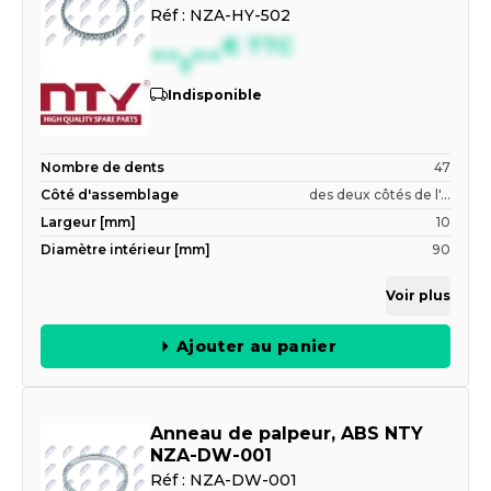
Réf :
NZA-HY-502
--,--
€
TTC
Indisponible
Nombre de dents
47
Côté d'assemblage
des deux côtés de l'...
Largeur [mm]
10
Diamètre intérieur [mm]
90
Voir plus
Ajouter au panier
Anneau de palpeur, ABS NTY
NZA-DW-001
Réf :
NZA-DW-001