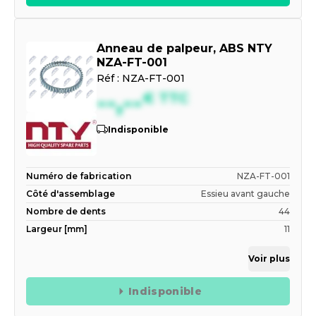
Anneau de palpeur, ABS NTY
NZA-FT-001
Réf :
NZA-FT-001
--,--
€
TTC
Indisponible
Numéro de fabrication
NZA-FT-001
Côté d'assemblage
Essieu avant gauche
Nombre de dents
44
Largeur [mm]
11
Voir plus
Indisponible