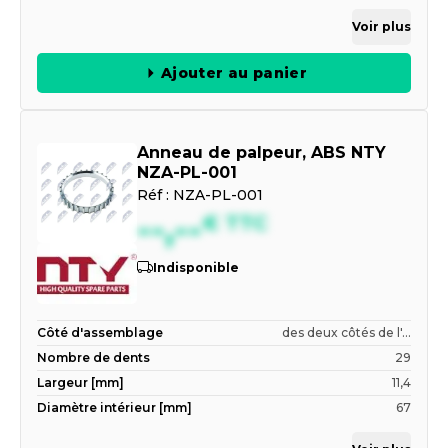
Voir plus
Ajouter au panier
Anneau de palpeur, ABS NTY
NZA-PL-001
Réf :
NZA-PL-001
--,--
€
TTC
Indisponible
Côté d'assemblage
des deux côtés de l'...
Nombre de dents
29
Largeur [mm]
11,4
Diamètre intérieur [mm]
67