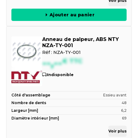
Voir plus
Ajouter au panier
Anneau de palpeur, ABS NTY
NZA-TY-001
Réf :
NZA-TY-001
--,--
€
TTC
Indisponible
Côté d'assemblage
Essieu avant
Nombre de dents
48
Largeur [mm]
6,2
Diamètre intérieur [mm]
69
Voir plus