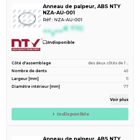
Anneau de palpeur, ABS NTY
NZA-AU-001
Réf :
NZA-AU-001
--,--
€
TTC
Indisponible
Côté d'assemblage
des deux côtés de l'...
Nombre de dents
45
Largeur [mm]
11
Diamètre intérieur [mm]
77
Voir plus
Indisponible
Anneau de palpeur, ABS NTY