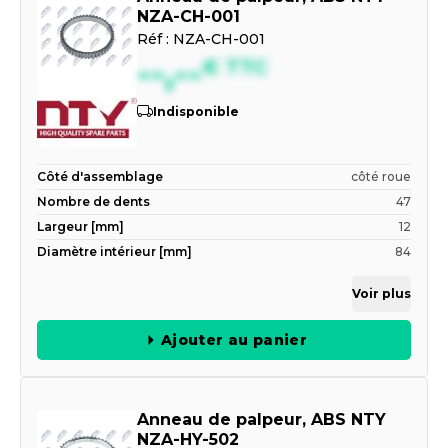
NZA-CH-001
Réf :
NZA-CH-001
--,--
€
TTC
Indisponible
Côté d'assemblage
côté roue
Nombre de dents
47
Largeur [mm]
12
Diamètre intérieur [mm]
84
Voir plus
Ajouter au panier
Anneau de palpeur, ABS NTY
NZA-HY-502