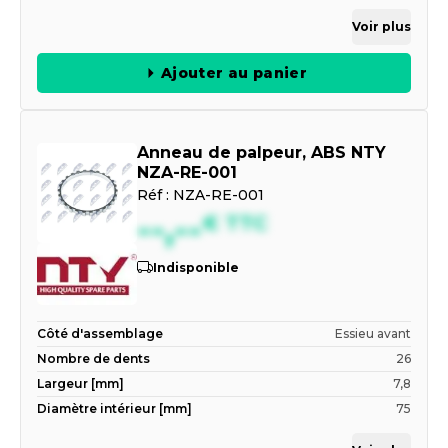
Voir plus
Ajouter au panier
Anneau de palpeur, ABS NTY
NZA-RE-001
Réf :
NZA-RE-001
--,--
€
TTC
Indisponible
Côté d'assemblage
Essieu avant
Nombre de dents
26
Largeur [mm]
7,8
Diamètre intérieur [mm]
75