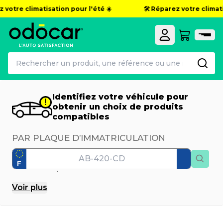
otre climatisation pour l'été ☀️
🛠️ Réparez votre climatisa
Identifiez votre véhicule pour
obtenir un choix de produits
compatibles
PAR PLAQUE D’IMMATRICULATION
F
PAR MODÈLE
Voir
plus
Marque
Modèle