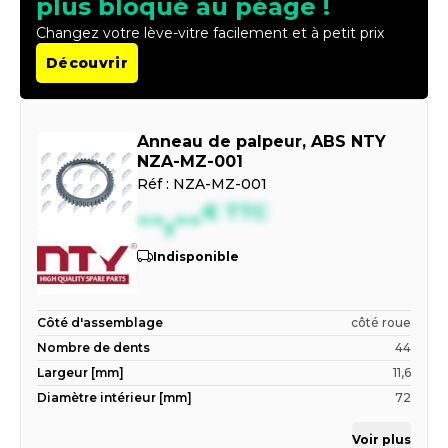
plus bloqué au péage !
Changez votre lève-vitre facilement et à petit prix
Découvrir
Anneau de palpeur, ABS NTY
NZA-MZ-001
Réf :
NZA-MZ-001
--,--
€
TTC
Indisponible
Côté d'assemblage
côté roue
Nombre de dents
44
Largeur [mm]
11,6
Diamètre intérieur [mm]
72
Voir plus