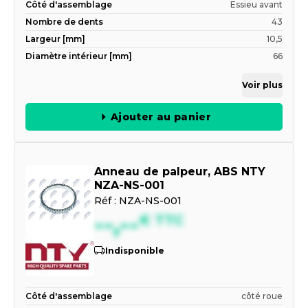
Côté d'assemblage
Essieu avant
Nombre de dents
43
Largeur [mm]
10,5
Diamètre intérieur [mm]
66
Voir plus
Ajouter au panier
Anneau de palpeur, ABS NTY
NZA-NS-001
Réf :
NZA-NS-001
--,--
€
TTC
Indisponible
Côté d'assemblage
côté roue