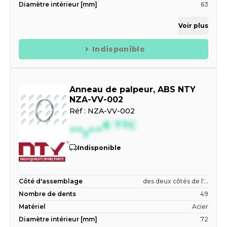
Diamètre intérieur [mm]
63
Voir plus
Indisponible
Anneau de palpeur, ABS NTY
NZA-VV-002
Réf :
NZA-VV-002
--,--
€
TTC
Indisponible
Côté d'assemblage
des deux côtés de l'...
Nombre de dents
49
Matériel
Acier
Diamètre intérieur [mm]
72