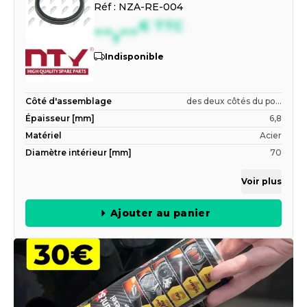
Réf :
NZA-RE-004
--,--
€
TTC
Indisponible
Côté d'assemblage
des deux côtés du po...
Épaisseur [mm]
6,8
Matériel
Acier
Diamètre intérieur [mm]
70
Voir plus
Ajouter au panier