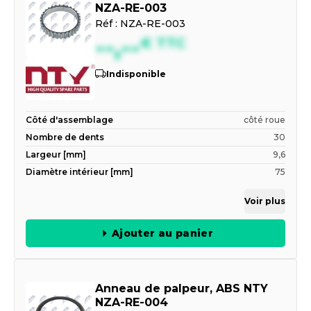
NZA-RE-003
Réf :
NZA-RE-003
--,--
€
TTC
Indisponible
Côté d'assemblage
côté roue
Nombre de dents
30
Largeur [mm]
9,6
Diamètre intérieur [mm]
75
Voir plus
Ajouter au panier
Anneau de palpeur, ABS NTY
NZA-RE-004