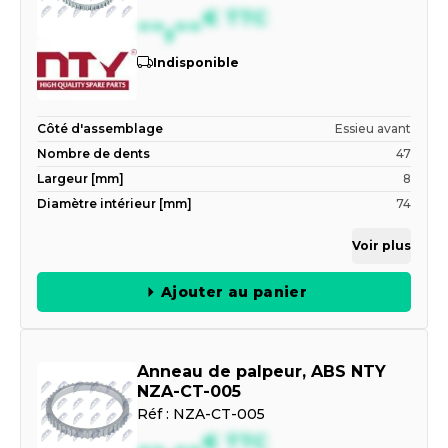
--,--
€
TTC
Indisponible
Côté d'assemblage
Essieu avant
Nombre de dents
47
Largeur [mm]
8
Diamètre intérieur [mm]
74
Voir plus
Ajouter au panier
Anneau de palpeur, ABS NTY
NZA-CT-005
Réf :
NZA-CT-005
--,--
€
TTC