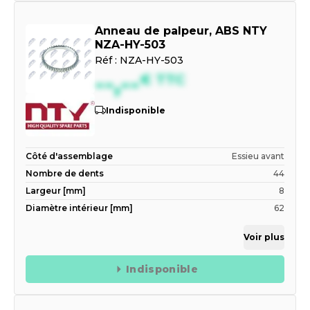
Anneau de palpeur, ABS NTY
NZA-HY-503
Réf :
NZA-HY-503
--,--
€
TTC
Indisponible
Côté d'assemblage
Essieu avant
Nombre de dents
44
Largeur [mm]
8
Diamètre intérieur [mm]
62
Voir plus
Indisponible