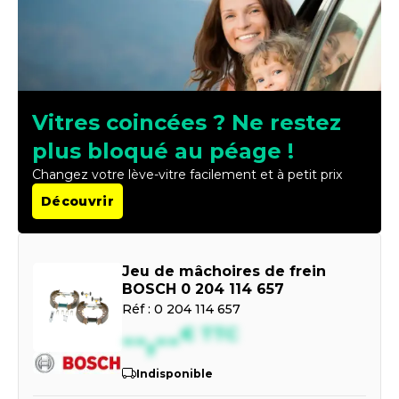
Vitres coincées ? Ne restez
plus bloqué au péage !
Changez votre lève-vitre facilement et à petit prix
Découvrir
Jeu de mâchoires de frein
BOSCH 0 204 114 657
Réf :
0 204 114 657
--,--
€
TTC
Indisponible