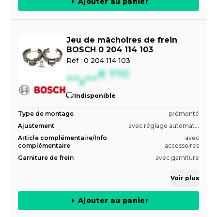
Ajouter au panier
Jeu de mâchoires de frein
BOSCH 0 204 114 103
Réf :
0 204 114 103
--,--
€
TTC
Indisponible
Type de montage
prémonté
Ajustement
avec réglage automat...
Article complémentaire/Info
avec
complémentaire
accessoires
Garniture de frein
avec garniture
Voir plus
Ajouter au panier