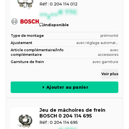
Réf :
0 204 114 012
--,--
€
TTC
Indisponible
Type de montage
prémonté
Ajustement
avec réglage automat...
Article complémentaire/Info
avec
complémentaire
accessoires
Garniture de frein
avec garniture
Voir plus
Ajouter au panier
Jeu de mâchoires de frein
BOSCH 0 204 114 695
Réf :
0 204 114 695