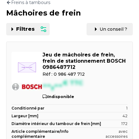
Freins à tambours
Motorisation
Mâchoires de frein
PAR CARTE GRISE OU VIN
Filtres
Un conseil ?
Jeu de mâchoires de frein,
frein de stationnement BOSCH
0986487712
Réf :
0 986 487 712
--,--
€
TTC
Indisponible
Conditionné par
1
Largeur [mm]
42
Diamètre intérieur du tambour de frein [mm]
172
Article complémentaire/Info
avec
complémentaire
accessoires