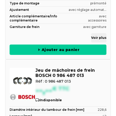
Type de montage
prémonté
Ajustement
avec réglage automat...
Article complémentaire/Info
avec
complémentaire
accessoires
Garniture de frein
avec garniture
Voir plus
Ajouter au panier
Jeu de mâchoires de frein
BOSCH 0 986 487 013
Réf :
0 986 487 013
--,--
€
TTC
Indisponible
Diamètre intérieur du tambour de frein [mm]
228,6