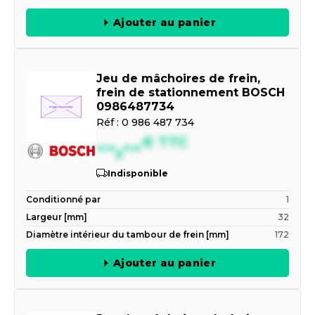
Ajouter au panier
Jeu de mâchoires de frein,
frein de stationnement BOSCH
0986487734
Réf :
0 986 487 734
--,--
€
TTC
Indisponible
Conditionné par
1
Largeur [mm]
32
Diamètre intérieur du tambour de frein [mm]
172
Ajouter au panier