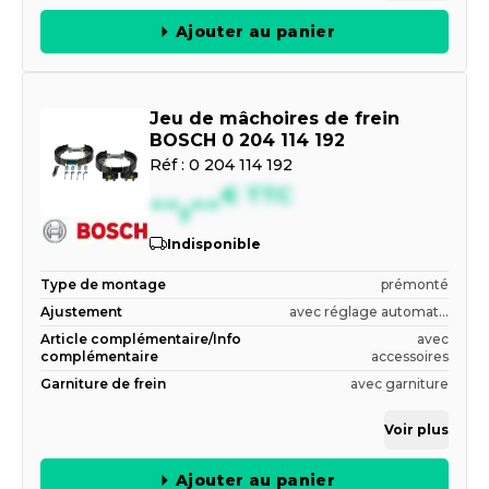
Ajouter au panier
Jeu de mâchoires de frein
BOSCH 0 204 114 192
Réf :
0 204 114 192
--,--
€
TTC
Indisponible
Type de montage
prémonté
Ajustement
avec réglage automat...
Article complémentaire/Info
avec
complémentaire
accessoires
Garniture de frein
avec garniture
Voir plus
Ajouter au panier