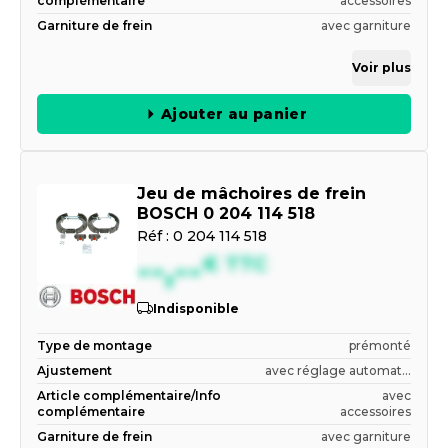
complémentaire
accessoires
Garniture de frein
avec garniture
Voir plus
Ajouter au panier
Jeu de mâchoires de frein
BOSCH 0 204 114 518
Réf :
0 204 114 518
--,--
€
TTC
Indisponible
Type de montage
prémonté
Ajustement
avec réglage automat...
Article complémentaire/Info
avec
complémentaire
accessoires
Garniture de frein
avec garniture