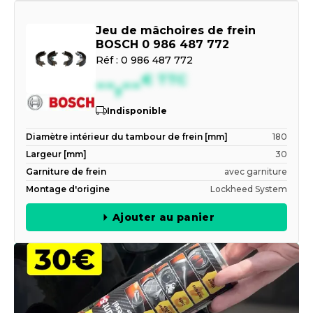
Jeu de mâchoires de frein
BOSCH 0 986 487 772
Réf :
0 986 487 772
--,--
€
TTC
Indisponible
Diamètre intérieur du tambour de frein [mm]
180
Largeur [mm]
30
Garniture de frein
avec garniture
Montage d'origine
Lockheed System
Ajouter au panier