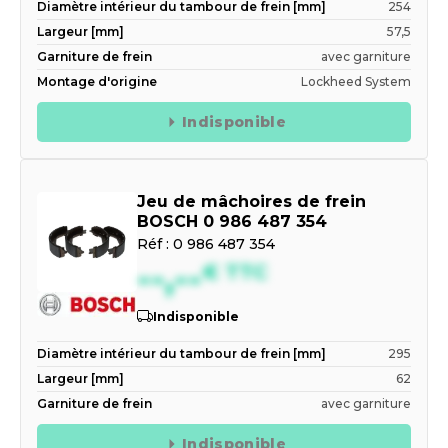
Diamètre intérieur du tambour de frein [mm]
254
Largeur [mm]
57,5
Garniture de frein
avec garniture
Montage d'origine
Lockheed System
Indisponible
Jeu de mâchoires de frein
BOSCH 0 986 487 354
Réf :
0 986 487 354
--,--
€
TTC
Indisponible
Diamètre intérieur du tambour de frein [mm]
295
Largeur [mm]
62
Garniture de frein
avec garniture
Indisponible