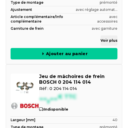
Type de montage
prémonté
Ajustement
avec réglage automat...
Article complémentaire/Info
avec
complémentaire
accessoires
Garniture de frein
avec garniture
Voir plus
Ajouter au panier
Jeu de mâchoires de frein
BOSCH 0 204 114 014
Réf :
0 204 114 014
--,--
€
TTC
Indisponible
Largeur [mm]
40
Type de montage
prémonté