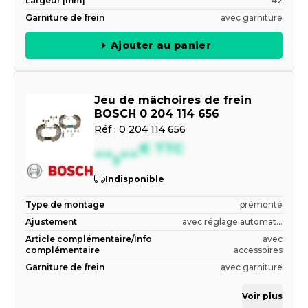
Largeur [mm]
42
Garniture de frein
avec garniture
Ajouter au panier
Jeu de mâchoires de frein
BOSCH 0 204 114 656
Réf :
0 204 114 656
--,--
€
TTC
Indisponible
Type de montage
prémonté
Ajustement
avec réglage automat...
Article complémentaire/Info
avec
complémentaire
accessoires
Garniture de frein
avec garniture
Voir plus