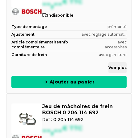
--,--
€
TTC
Indisponible
Type de montage
prémonté
Ajustement
avec réglage automat...
Article complémentaire/Info
avec
complémentaire
accessoires
Garniture de frein
avec garniture
Voir plus
Ajouter au panier
Jeu de mâchoires de frein
BOSCH 0 204 114 692
Réf :
0 204 114 692
--,--
€
TTC