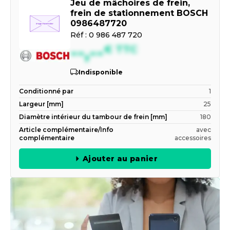
Jeu de mâchoires de frein,
frein de stationnement BOSCH
0986487720
Réf :
0 986 487 720
--,--
€
TTC
Indisponible
Conditionné par
1
Largeur [mm]
25
Diamètre intérieur du tambour de frein [mm]
180
Article complémentaire/Info
avec
complémentaire
accessoires
Ajouter au panier