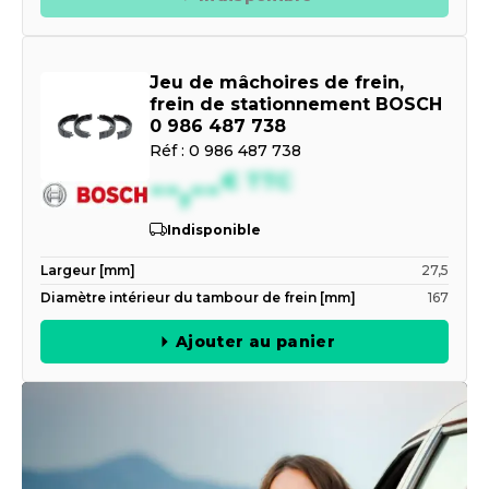
Jeu de mâchoires de frein,
frein de stationnement BOSCH
0 986 487 738
Réf :
0 986 487 738
--,--
€
TTC
Indisponible
Largeur [mm]
27,5
Diamètre intérieur du tambour de frein [mm]
167
Ajouter au panier