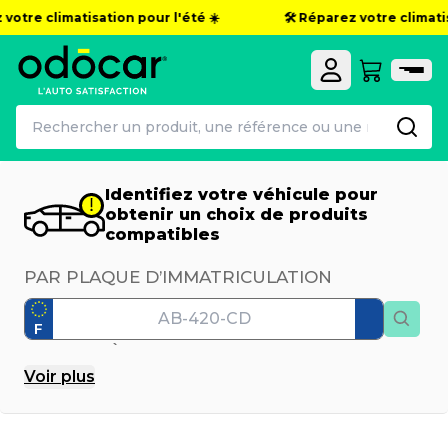
otre climatisation pour l'été ☀️
🛠️ Réparez votre climatisat
Identifiez votre véhicule pour
obtenir un choix de produits
compatibles
PAR PLAQUE D’IMMATRICULATION
F
PAR MODÈLE
Voir
plus
Marque
Modèle