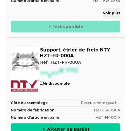
Numéro d'article en paire
HZT-VW-056A
Voir plus
Indisponible
Support, étrier de frein NTY
HZT-FR-000A
Réf :
HZT-FR-000A
--,--
€
TTC
Indisponible
Côté d'assemblage
Essieu arrière gauch...
Numéro de fabrication
HZT-FR-000A
Numéro d'article en paire
HZT-FR-001A
Ajouter au panier