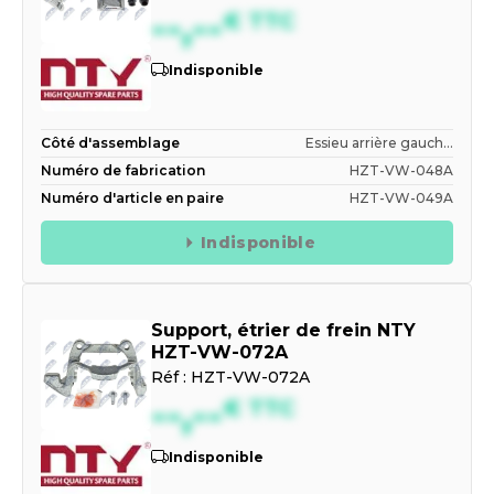
--,--
€
TTC
Indisponible
Côté d'assemblage
Essieu arrière gauch...
Numéro de fabrication
HZT-VW-048A
Numéro d'article en paire
HZT-VW-049A
Indisponible
Support, étrier de frein NTY
HZT-VW-072A
Réf :
HZT-VW-072A
--,--
€
TTC
Indisponible