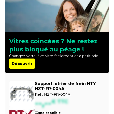
Vitres coincées ? Ne restez
plus bloqué au péage !
Changez votre lève-vitre facilement et à petit prix
Découvrir
Support, étrier de frein NTY
HZT-FR-004A
Réf :
HZT-FR-004A
--,--
€
TTC
Indisponible