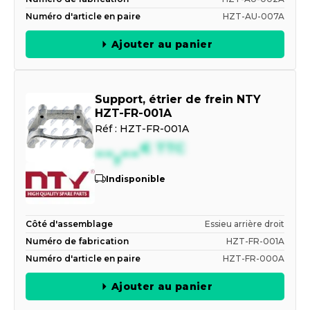
Numéro d'article en paire
HZT-AU-007A
Ajouter au panier
Support, étrier de frein NTY
HZT-FR-001A
Réf :
HZT-FR-001A
--,--
€
TTC
Indisponible
Côté d'assemblage
Essieu arrière droit
Numéro de fabrication
HZT-FR-001A
Numéro d'article en paire
HZT-FR-000A
Ajouter au panier