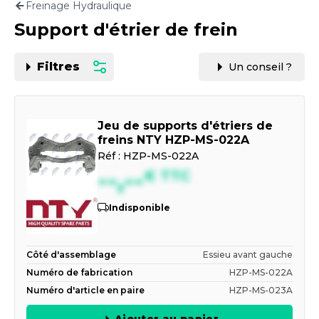
Freinage Hydraulique
Motorisation
Support d'étrier de frein
PAR CARTE GRISE OU VIN
Filtres
Un conseil ?
Jeu de supports d'étriers de
freins NTY HZP-MS-022A
Réf :
HZP-MS-022A
--,--
€
TTC
Indisponible
Côté d'assemblage
Essieu avant gauche
Numéro de fabrication
HZP-MS-022A
Numéro d'article en paire
HZP-MS-023A
Ajouter au panier