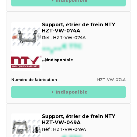
Indisponible
Support, étrier de frein NTY
HZT-VW-074A
Réf :
HZT-VW-074A
--,--
€
TTC
Indisponible
Numéro de fabrication
HZT-VW-074A
Indisponible
Support, étrier de frein NTY
HZT-VW-049A
Réf :
HZT-VW-049A