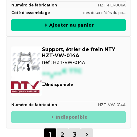
Numéro de fabrication
HZT-HD-006A
Côté d'assemblage
des deux côtés du po...
Ajouter au panier
Support, étrier de frein NTY
HZT-VW-014A
Réf :
HZT-VW-014A
--,--
€
TTC
Indisponible
Numéro de fabrication
HZT-VW-014A
Indisponible
1
2
3