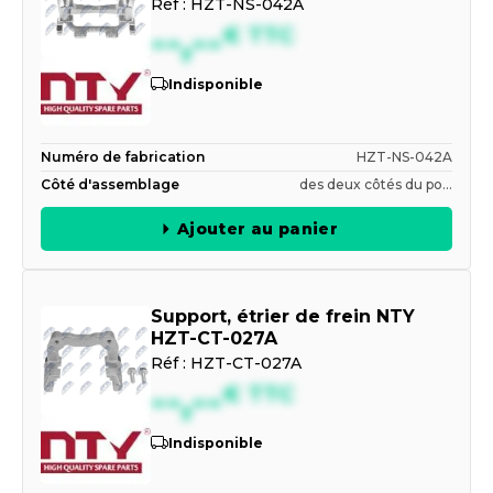
Réf :
HZT-NS-042A
--,--
€
TTC
Indisponible
Numéro de fabrication
HZT-NS-042A
Côté d'assemblage
des deux côtés du po...
Ajouter au panier
Support, étrier de frein NTY
HZT-CT-027A
Réf :
HZT-CT-027A
--,--
€
TTC
Indisponible