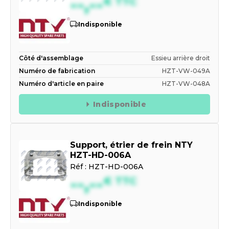
--,--
€
TTC
Indisponible
Côté d'assemblage
Essieu arrière droit
Numéro de fabrication
HZT-VW-049A
Numéro d'article en paire
HZT-VW-048A
Indisponible
Support, étrier de frein NTY
HZT-HD-006A
Réf :
HZT-HD-006A
--,--
€
TTC
Indisponible