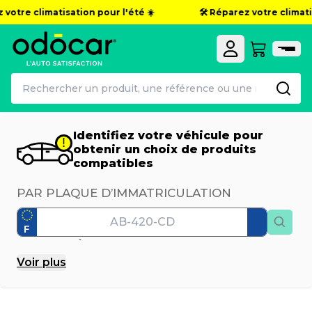
otre climatisation pour l'été ☀️
🛠️ Réparez votre climatisat
Identifiez votre véhicule pour
obtenir un choix de produits
compatibles
PAR PLAQUE D’IMMATRICULATION
F
PAR MODÈLE
Voir
plus
Marque
Modèle