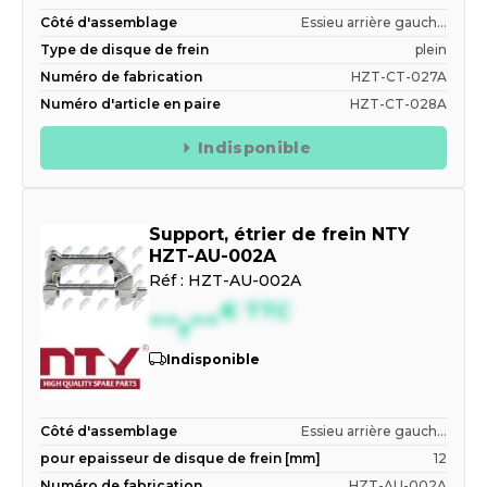
Côté d'assemblage
Essieu arrière gauch...
Type de disque de frein
plein
Numéro de fabrication
HZT-CT-027A
Numéro d'article en paire
HZT-CT-028A
Indisponible
Support, étrier de frein NTY
HZT-AU-002A
Réf :
HZT-AU-002A
--,--
€
TTC
Indisponible
Côté d'assemblage
Essieu arrière gauch...
pour epaisseur de disque de frein [mm]
12
Numéro de fabrication
HZT-AU-002A