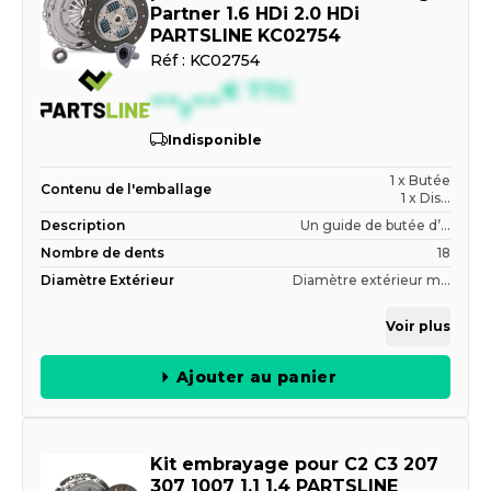
Partner 1.6 HDi 2.0 HDi
PARTSLINE KC02754
Réf :
KC02754
--,--
€
TTC
Indisponible
1 x Butée
Contenu de l'emballage
1 x Dis...
Description
Un guide de butée d’...
Nombre de dents
18
Diamètre Extérieur
Diamètre extérieur m...
Voir plus
Ajouter au panier
Kit embrayage pour C2 C3 207
307 1007 1.1 1.4 PARTSLINE