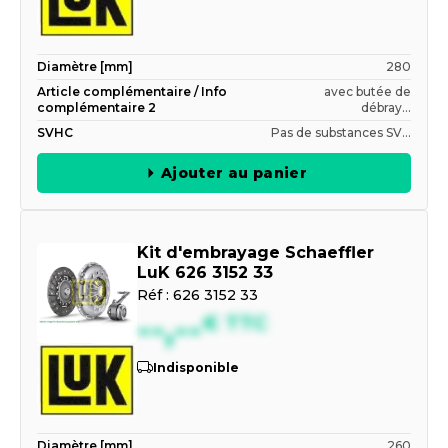
Diamètre [mm]
280
Article complémentaire / Info
avec butée de
complémentaire 2
débray...
SVHC
Pas de substances SV...
Ajouter au panier
Kit d'embrayage Schaeffler
LuK 626 3152 33
Réf :
626 3152 33
--,--
€
TTC
Indisponible
Diamètre [mm]
260