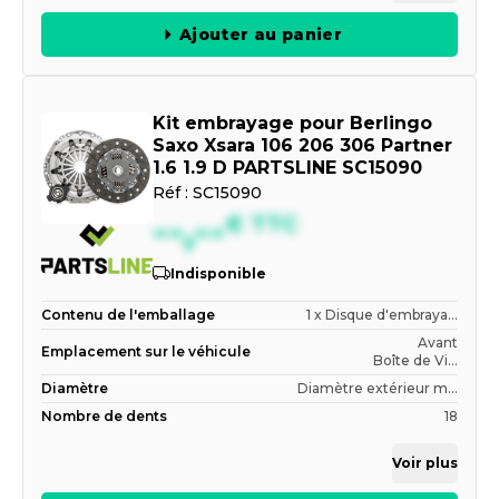
Ajouter au panier
Kit embrayage pour Berlingo
Saxo Xsara 106 206 306 Partner
1.6 1.9 D PARTSLINE SC15090
Réf :
SC15090
--,--
€
TTC
Indisponible
Contenu de l'emballage
1 x Disque d'embraya...
Avant
Emplacement sur le véhicule
Boîte de Vi...
Diamètre
Diamètre extérieur m...
Nombre de dents
18
Voir plus