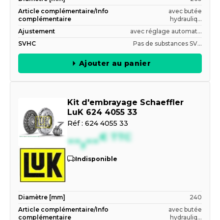
Article complémentaire/Info
avec butée
complémentaire
hydrauliq...
Ajustement
avec réglage automat...
SVHC
Pas de substances SV...
Ajouter au panier
Kit d'embrayage Schaeffler
LuK 624 4055 33
Réf :
624 4055 33
--,--
€
TTC
Indisponible
Diamètre [mm]
240
Article complémentaire/Info
avec butée
complémentaire
hydrauliq...