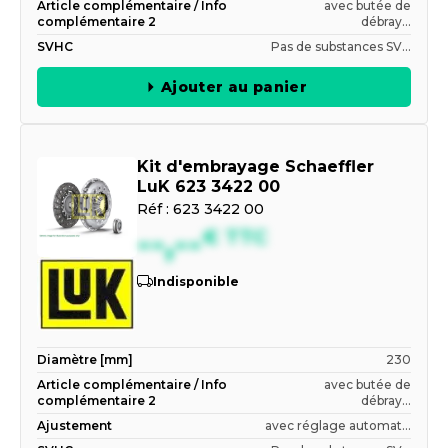
Article complémentaire / Info
avec butée de
complémentaire 2
débray...
SVHC
Pas de substances SV...
Ajouter au panier
Kit d'embrayage Schaeffler
LuK 623 3422 00
Réf :
623 3422 00
--,--
€
TTC
Indisponible
Diamètre [mm]
230
Article complémentaire / Info
avec butée de
complémentaire 2
débray...
Ajustement
avec réglage automat...