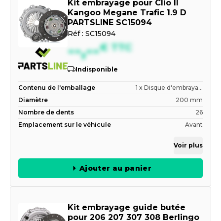
Kit embrayage pour Clio II
Kangoo Megane Trafic 1.9 D
PARTSLINE SC15094
Réf :
SC15094
--,--
€
TTC
Indisponible
Contenu de l'emballage
1 x Disque d'embraya...
Diamètre
200 mm
Nombre de dents
26
Emplacement sur le véhicule
Avant
Voir plus
Ajouter au panier
Kit embrayage guide butée
pour 206 207 307 308 Berlingo