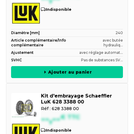
Indisponible
Diamètre [mm]
240
Article complémentaire/Info
avec butée
complémentaire
hydrauliq...
Ajustement
avec réglage automat...
SVHC
Pas de substances SV...
Ajouter au panier
Kit d'embrayage Schaeffler
LuK 628 3388 00
Réf :
628 3388 00
--,--
€
TTC
Indisponible