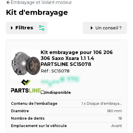
Embrayage et Volant-moteur
Motorisation
Kit d'embrayage
PAR CARTE GRISE OU VIN
Filtres
Un conseil ?
Kit embrayage pour 106 206
306 Saxo Xsara 1.1 1.4
PARTSLINE SC15078
Réf :
SC15078
--,--
€
TTC
Indisponible
Contenu de l'emballage
1 x Disque d'embraya...
Diamètre
180 mm
Nombre de dents
18
Emplacement sur le véhicule
Avant