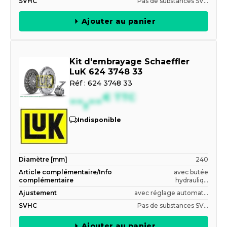
SVHC
Pas de substances SV...
Ajouter au panier
Kit d'embrayage Schaeffler
LuK 624 3748 33
Réf :
624 3748 33
--,--
€
TTC
Indisponible
Diamètre [mm]
240
Article complémentaire/Info
avec butée
complémentaire
hydrauliq...
Ajustement
avec réglage automat...
SVHC
Pas de substances SV...
Ajouter au panier