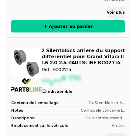
Voir plus
Ajouter au panier
2 Silentblocs arriere du support
différentiel pour Grand Vitara II
1.6 2.0 2.4 PARTSLINE KC02714
Réf :
KC02714
--,--
€
TTC
Indisponible
Contenu de l'emballage
2 x Silentbloc arriè...
Notes
Ce modèle concerne l...
Description
Ce silentbloc mainti...
Emplacement sur le véhicule
Arrière