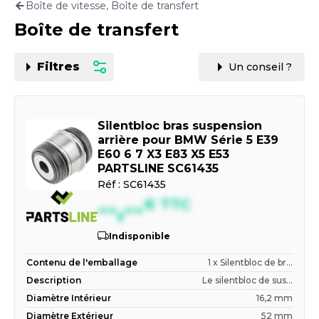
Boîte de vitesse, Boîte de transfert
Motorisation
Boîte de transfert
PAR CARTE GRISE OU VIN
Filtres
Un conseil ?
Silentbloc bras suspension
arrière pour BMW Série 5 E39
E60 6 7 X3 E83 X5 E53
PARTSLINE SC61435
Réf :
SC61435
--,--
€
TTC
Indisponible
Contenu de l'emballage
1 x Silentbloc de br...
Description
Le silentbloc de sus...
Diamètre Intérieur
16,2 mm
Diamètre Extérieur
52 mm