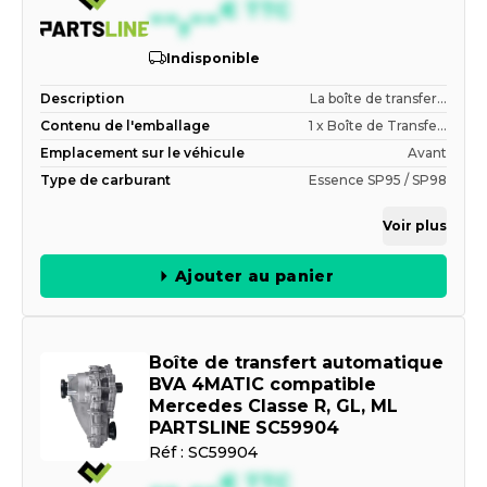
--,--
€
TTC
Indisponible
Description
La boîte de transfer...
Contenu de l'emballage
1 x Boîte de Transfe...
Emplacement sur le véhicule
Avant
Type de carburant
Essence SP95 / SP98
Voir plus
Ajouter au panier
Boîte de transfert automatique
BVA 4MATIC compatible
Mercedes Classe R, GL, ML
PARTSLINE SC59904
Réf :
SC59904
€
TTC