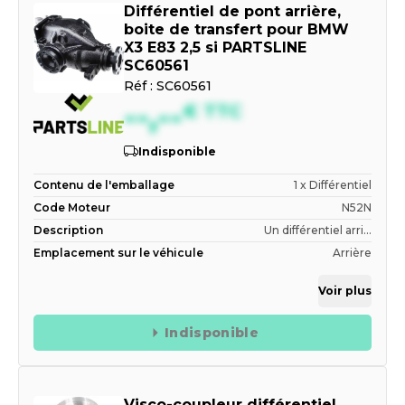
Différentiel de pont arrière,
boite de transfert pour BMW
X3 E83 2,5 si PARTSLINE
SC60561
Réf :
SC60561
--,--
€
TTC
Indisponible
Contenu de l'emballage
1 x Différentiel
Code Moteur
N52N
Description
Un différentiel arri...
Emplacement sur le véhicule
Arrière
Voir plus
Indisponible
Visco-coupleur différentiel