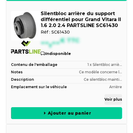
Silentbloc arrière du support
différentiel pour Grand Vitara II
1.6 2.0 2.4 PARTSLINE SC61430
Réf :
SC61430
--,--
€
TTC
Indisponible
Contenu de l'emballage
1 x Silentbloc arriè...
Notes
Ce modèle concerne l...
Description
Ce silentbloc mainti...
Emplacement sur le véhicule
Arrière
Voir plus
Ajouter au panier