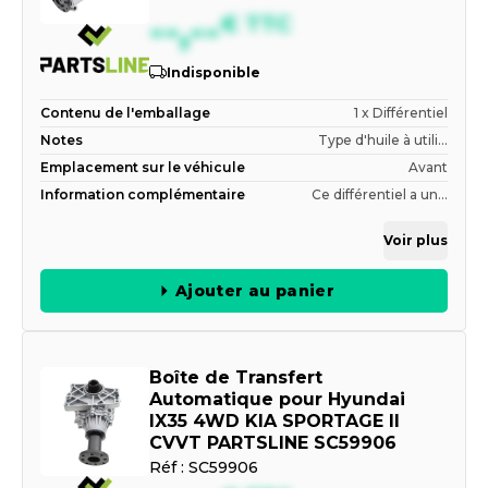
--,--
€
TTC
Indisponible
Contenu de l'emballage
1 x Différentiel
Notes
Type d'huile à utili...
Emplacement sur le véhicule
Avant
Information complémentaire
Ce différentiel a un...
Voir plus
Ajouter au panier
Boîte de Transfert
Automatique pour Hyundai
IX35 4WD KIA SPORTAGE II
CVVT PARTSLINE SC59906
Réf :
SC59906