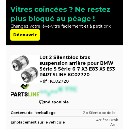
Vitres coincées ? Ne restez
plus bloqué au péage !
Changez votre lève-vitre facilement et à petit prix
Découvrir
Lot 2 Silentbloc bras
suspension arrière pour BMW
Série 5 Série 6 7 X3 E83 X5 E53
PARTSLINE KC02720
Réf :
KC02720
--,--
€
TTC
Indisponible
Contenu de l'emballage
2 x Silentbloc de br...
Arrière Droit
Emplacement sur le véhicule
Arr...