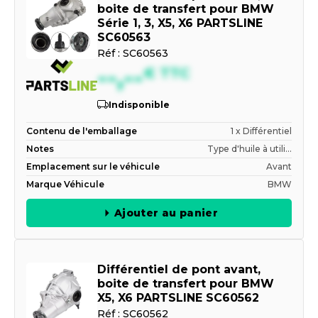
boite de transfert pour BMW
Série 1, 3, X5, X6 PARTSLINE
SC60563
Réf :
SC60563
--,--
€
TTC
Indisponible
Contenu de l'emballage
1 x Différentiel
Notes
Type d'huile à utili...
Emplacement sur le véhicule
Avant
Marque Véhicule
BMW
Ajouter au panier
Différentiel de pont avant,
boite de transfert pour BMW
X5, X6 PARTSLINE SC60562
Réf :
SC60562