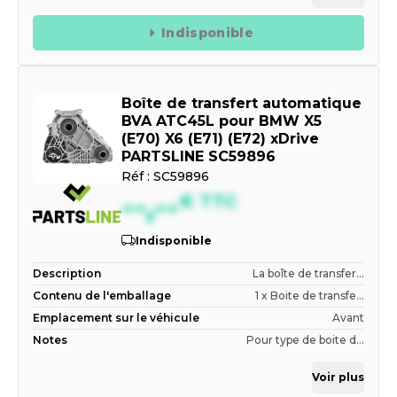
Indisponible
Boîte de transfert automatique
BVA ATC45L pour BMW X5
(E70) X6 (E71) (E72) xDrive
PARTSLINE SC59896
Réf :
SC59896
--,--
€
TTC
Indisponible
Description
La boîte de transfer...
Contenu de l'emballage
1 x Boite de transfe...
Emplacement sur le véhicule
Avant
Notes
Pour type de boite d...
Voir plus