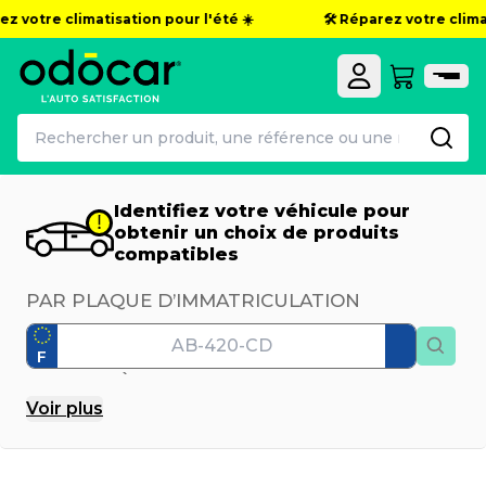
 votre climatisation pour l'été ☀️
🛠️ Réparez votre climatis
Identifiez votre véhicule pour
obtenir un choix de produits
compatibles
PAR PLAQUE D’IMMATRICULATION
F
PAR MODÈLE
Voir
plus
Marque
Modèle