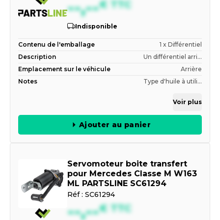
--,--
€
TTC
Indisponible
Contenu de l'emballage
1 x Différentiel
Description
Un différentiel arri...
Emplacement sur le véhicule
Arrière
Notes
Type d'huile à utili...
Voir plus
Ajouter au panier
Servomoteur boite transfert
pour Mercedes Classe M W163
ML PARTSLINE SC61294
Réf :
SC61294
--,--
€
TTC