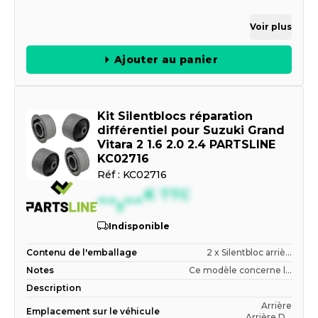
Voir plus
Ajouter au panier
Kit Silentblocs réparation
différentiel pour Suzuki Grand
Vitara 2 1.6 2.0 2.4 PARTSLINE
KC02716
Réf :
KC02716
--,--
€
TTC
Indisponible
Contenu de l'emballage
2 x Silentbloc arriè...
Notes
Ce modèle concerne l...
Description
Arrière
Emplacement sur le véhicule
Arrière D...