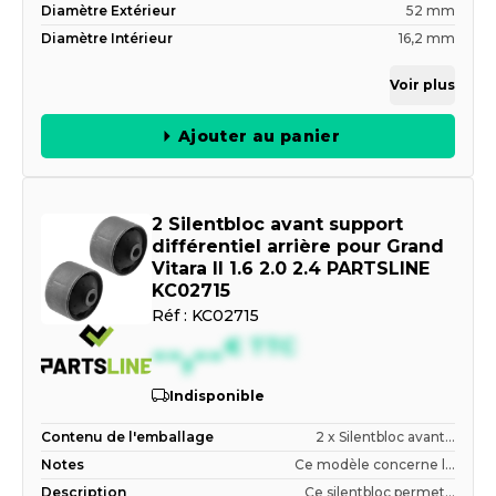
Diamètre Extérieur
52 mm
Diamètre Intérieur
16,2 mm
Voir plus
Ajouter au panier
2 Silentbloc avant support
différentiel arrière pour Grand
Vitara II 1.6 2.0 2.4 PARTSLINE
KC02715
Réf :
KC02715
--,--
€
TTC
Indisponible
Contenu de l'emballage
2 x Silentbloc avant...
Notes
Ce modèle concerne l...
Description
Ce silentbloc permet...