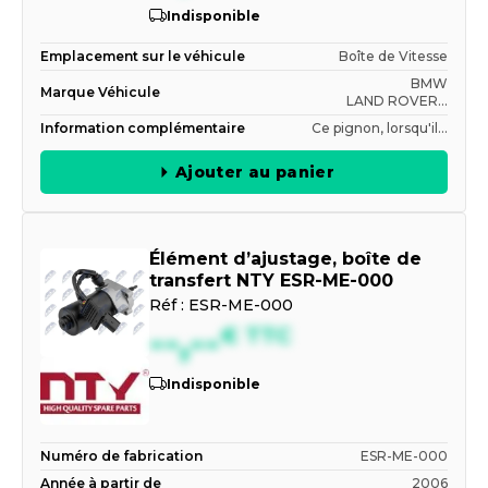
Indisponible
Emplacement sur le véhicule
Boîte de Vitesse
BMW
Marque Véhicule
LAND ROVER...
Information complémentaire
Ce pignon, lorsqu'il...
Ajouter au panier
Élément d’ajustage, boîte de
transfert NTY ESR-ME-000
Réf :
ESR-ME-000
--,--
€
TTC
Indisponible
Numéro de fabrication
ESR-ME-000
Année à partir de
2006