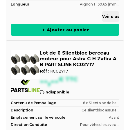
Longueur
Pignon 1 : 39.65 [mm...
Voir plus
Ajouter au panier
Lot de 6 Silentbloc berceau
moteur pour Astra G H Zafira A
B PARTSLINE KC02717
Réf :
KC02717
--,--
€
TTC
Indisponible
Contenu de l'emballage
6 x Silentbloc de be...
Description
Ce silentbloc assure...
Emplacement sur le véhicule
Avant
Direction Conduite
Pour véhicules avec ...