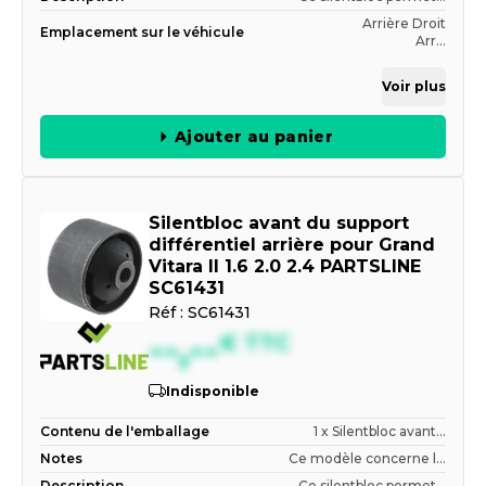
Arrière Droit
Emplacement sur le véhicule
Arr...
Voir plus
Ajouter au panier
Silentbloc avant du support
différentiel arrière pour Grand
Vitara II 1.6 2.0 2.4 PARTSLINE
SC61431
Réf :
SC61431
--,--
€
TTC
Indisponible
Contenu de l'emballage
1 x Silentbloc avant...
Notes
Ce modèle concerne l...
Description
Ce silentbloc permet...