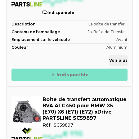
--,--
Indisponible
Description
La boîte de transfer...
Contenu de l'emballage
1 x Boîte de Transfe...
Emplacement sur le véhicule
Avant
Couleur
Aluminium
Voir plus
Indisponible
Boîte de transfert automatique
BVA ATC450 pour BMW X5
(E70) X6 (E71) (E72) xDrive
PARTSLINE SC59897
Réf :
SC59897
--,--
€
TTC