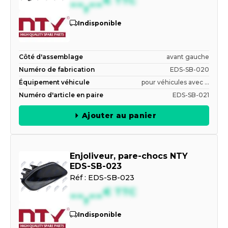
--,--
€
TTC
Indisponible
Côté d'assemblage
avant gauche
Numéro de fabrication
EDS-SB-020
Équipement véhicule
pour véhicules avec ...
Numéro d'article en paire
EDS-SB-021
Ajouter au panier
Enjoliveur, pare-chocs NTY
EDS-SB-023
Réf :
EDS-SB-023
--,--
€
TTC
Indisponible