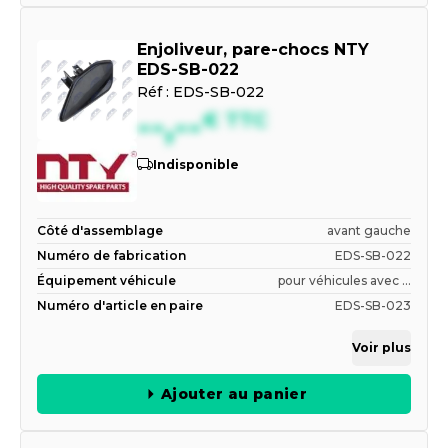
Enjoliveur, pare-chocs NTY
EDS-SB-022
Réf :
EDS-SB-022
--,--
€
TTC
Indisponible
Côté d'assemblage
avant gauche
Numéro de fabrication
EDS-SB-022
Équipement véhicule
pour véhicules avec ...
Numéro d'article en paire
EDS-SB-023
Voir plus
Ajouter au panier