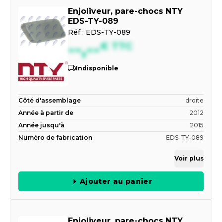
Enjoliveur, pare-chocs NTY
EDS-TY-089
Réf :
EDS-TY-089
--,--
€
TTC
Indisponible
Côté d'assemblage
droite
Année à partir de
2012
Année jusqu'à
2015
Numéro de fabrication
EDS-TY-089
Voir plus
Ajouter au panier
Enjoliveur, pare-chocs NTY