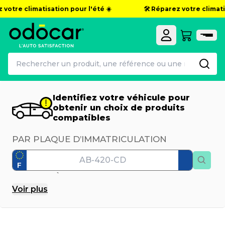
otre climatisation pour l'été ☀️
🛠️ Réparez votre climatisat
Identifiez votre véhicule pour
obtenir un choix de produits
compatibles
PAR PLAQUE D’IMMATRICULATION
F
PAR MODÈLE
Voir
plus
Marque
Modèle