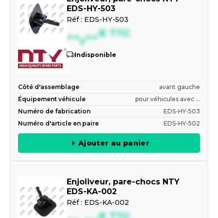
EDS-HY-503
Réf :
EDS-HY-503
--,--
€
TTC
Indisponible
Côté d'assemblage
avant gauche
Équipement véhicule
pour véhicules avec ...
Numéro de fabrication
EDS-HY-503
Numéro d'article en paire
EDS-HY-502
Ajouter au panier
Enjoliveur, pare-chocs NTY
EDS-KA-002
Réf :
EDS-KA-002
€
TTC