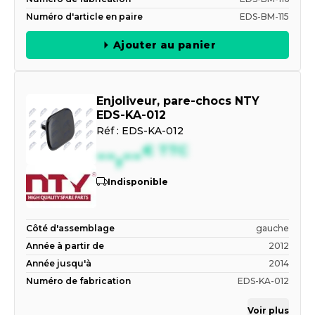
Numéro d'article en paire
EDS-BM-115
Ajouter au panier
Enjoliveur, pare-chocs NTY
EDS-KA-012
Réf :
EDS-KA-012
--,--
€
TTC
Indisponible
Côté d'assemblage
gauche
Année à partir de
2012
Année jusqu'à
2014
Numéro de fabrication
EDS-KA-012
Voir plus