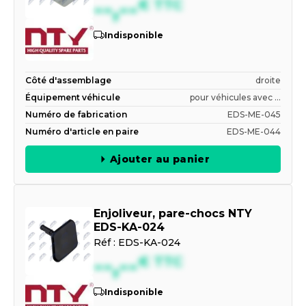
--,--
€
TTC
Indisponible
Côté d'assemblage
droite
Équipement véhicule
pour véhicules avec ...
Numéro de fabrication
EDS-ME-045
Numéro d'article en paire
EDS-ME-044
Ajouter au panier
Enjoliveur, pare-chocs NTY
EDS-KA-024
Réf :
EDS-KA-024
--,--
€
TTC
Indisponible