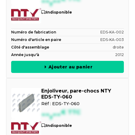
--,--
Indisponible
Numéro de fabrication
EDS-KA-002
Numéro d'article en paire
EDS-KA-003
Côté d'assemblage
droite
Année jusqu'à
2012
Ajouter au panier
Enjoliveur, pare-chocs NTY
EDS-TY-060
Réf :
EDS-TY-060
--,--
€
TTC
Indisponible