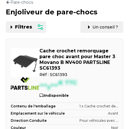
Pare-chocs
Motorisation
Enjoliveur de pare-chocs
PAR CARTE GRISE OU VIN
Filtres
Un conseil ?
Cache crochet remorquage
pare choc avant pour Master 3
Movano B NV400 PARTSLINE
SC61393
Réf :
SC61393
--,--
€
TTC
Indisponible
Contenu de l'emballage
1 x Cache crochet de...
Emplacement sur le véhicule
Avant
Direction Conduite
Pour véhicules avec ...
Couleur
Noir