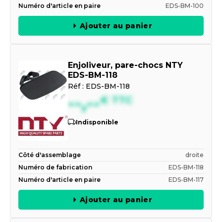
Numéro d'article en paire
EDS-BM-100
Ajouter au panier
Enjoliveur, pare-chocs NTY
EDS-BM-118
Réf :
EDS-BM-118
--,--
€
TTC
Indisponible
Côté d'assemblage
droite
Numéro de fabrication
EDS-BM-118
Numéro d'article en paire
EDS-BM-117
Ajouter au panier