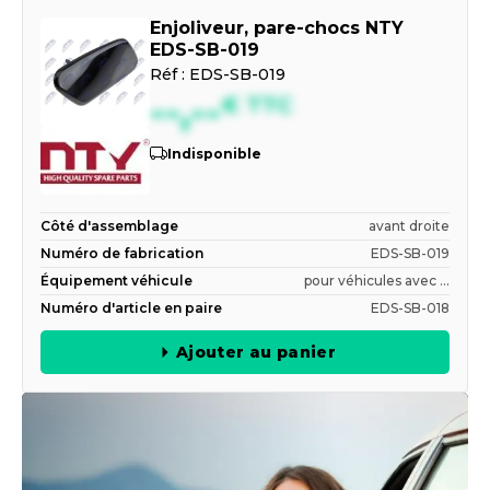
Enjoliveur, pare-chocs NTY
EDS-SB-019
Réf :
EDS-SB-019
--,--
€
TTC
Indisponible
Côté d'assemblage
avant droite
Numéro de fabrication
EDS-SB-019
Équipement véhicule
pour véhicules avec ...
Numéro d'article en paire
EDS-SB-018
Ajouter au panier