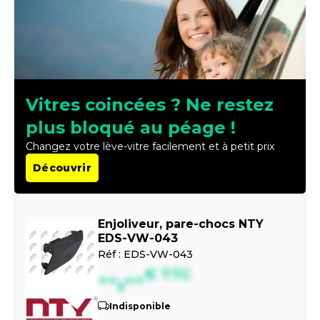
Vitres coincées ? Ne restez
plus bloqué au péage !
Changez votre lève-vitre facilement et à petit prix
Découvrir
Enjoliveur, pare-chocs NTY
EDS-VW-043
Réf :
EDS-VW-043
--,--
€
TTC
Indisponible