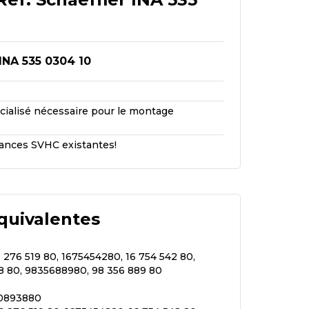
 INA 535 0304 10
écialisé nécessaire pour le montage
ances SVHC existantes!
quivalentes
6 276 519 80, 1675454280, 16 754 542 80,
8 80, 9835688980, 98 356 889 80
20893880