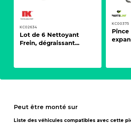
KC00375
KC02634
Pince
Lot de 6 Nettoyant
expand
Frein, dégraissant
écarte
puissant, aérosol 500ml
cardan
- NK 2021600
PARTS
Peut être monté sur
Liste des véhicules compatibles avec cette p