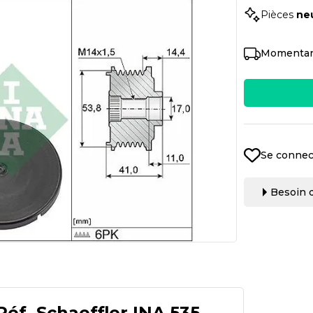
Pièces
ne
Momentan
Se connec
Besoin d
Réf.
Schaeffler INA 535