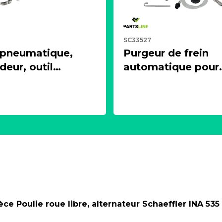
SC33527
 pneumatique,
Purgeur de frein
eur, outil
automatique pour
ur + 1 soufflet de
circuit de freinage
 universels
d'embrayage (3 litr
LINE KC00375
PARTSLINE SC335
ièce
Poulie roue libre, alternateur Schaeffler INA 535