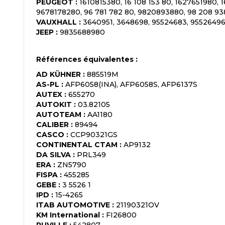
PEUGEOT
:
1610815380, 16 108 153 80, 1627651980, 1
9678178280, 96 781 782 80, 9820893880, 98 208 93
VAUXHALL
:
3640951, 3648698, 95524683, 9552649
JEEP
:
9835688980
Références équivalentes :
AD KÜHNER
:
885519M
AS-PL
:
AFP6058(INA), AFP6058S, AFP6137S
AUTEX
:
655270
AUTOKIT
:
03.82105
AUTOTEAM
:
AA1180
CALIBER
:
89494
CASCO
:
CCP90321GS
CONTINENTAL CTAM
:
AP9132
DA SILVA
:
PRL349
ERA
:
ZN5790
FISPA
:
455285
GEBE
:
3 5526 1
IPD
:
15-4265
ITAB AUTOMOTIVE
:
21190321OV
KM International
:
FI26800