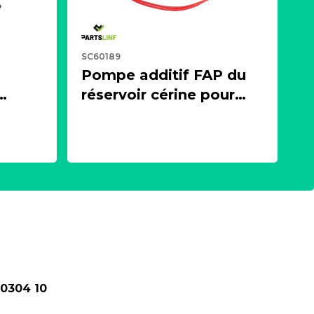
SC60189
Pompe additif FAP du
réservoir cérine pour
 ou
moteur 1.4, 1.5, 1.6, 2.0
es)
BlueHDI HDI
27
PARTSLINE SC60189
 0304 10