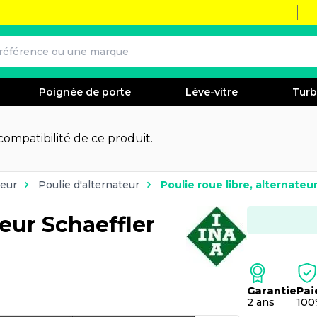
Poignée de porte
Lève-vitre
Tur
 compatibilité de ce produit.
teur
Poulie d'alternateur
Poulie roue libre, alternateu
teur Schaeffler
Garantie
Pai
2 ans
100