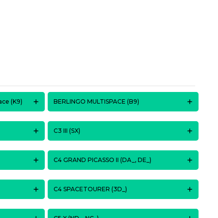
ce (K9)
BERLINGO MULTISPACE (B9)
C3 III (SX)
C4 GRAND PICASSO II (DA_, DE_)
C4 SPACETOURER (3D_)