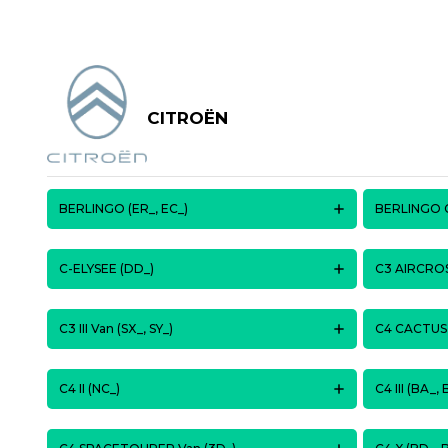
CITROËN
BERLINGO (ER_, EC_)
BERLINGO C
C-ELYSEE (DD_)
C3 AIRCROSS
C3 III Van (SX_, SY_)
C4 CACTUS
C4 II (NC_)
C4 III (BA_,