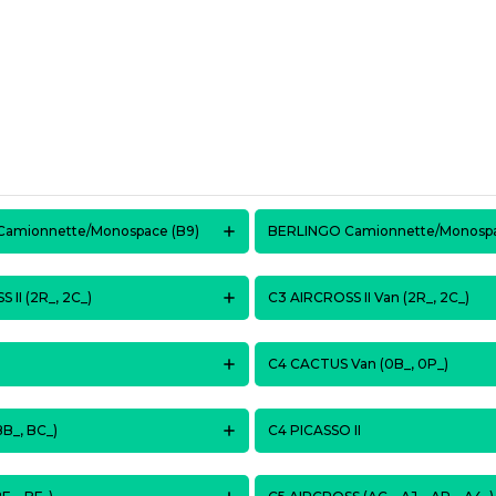
amionnette/Monospace (B9)
BERLINGO Camionnette/Monospa
 II (2R_, 2C_)
C3 AIRCROSS II Van (2R_, 2C_)
C4 CACTUS Van (0B_, 0P_)
 BB_, BC_)
C4 PICASSO II