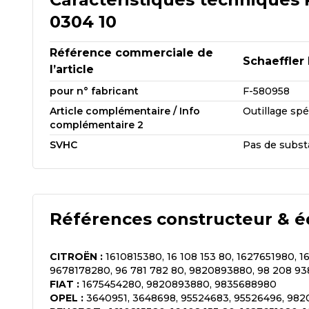
0304 10
Référence commerciale de
Schaeffler
l’article
pour n° fabricant
F-580958
Article complémentaire / Info
Outillage sp
complémentaire 2
SVHC
Pas de subst
Références constructeur & é
CITROËN
:
1610815380, 16 108 153 80, 1627651980, 1
9678178280, 96 781 782 80, 9820893880, 98 208 93
FIAT
:
1675454280, 9820893880, 9835688980
OPEL
:
3640951, 3648698, 95524683, 95526496, 98