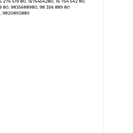
6 276 519 80, 1675454280, 16 754 542 80,
8 80, 9835688980, 98 356 889 80
6, 9820893880