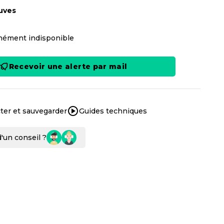
uves
ément indisponible
Recevoir une alerte par mail
ter et sauvegarder
Guides techniques
'un conseil ?