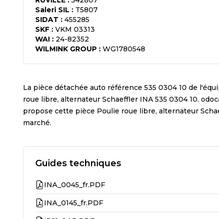
RUVILLE
:
542807
Saleri SIL
:
T5807
SIDAT
:
455285
SKF
:
VKM 03313
WAI
:
24-82352
WILMINK GROUP
:
WG1780548
La pièce détachée auto référence
535 0304 10
de l'équ
roue libre, alternateur Schaeffler INA 535 0304 10
. odoc
propose cette pièce
Poulie roue libre, alternateur Scha
marché.
Guides techniques
INA_0045_fr.PDF
INA_0145_fr.PDF