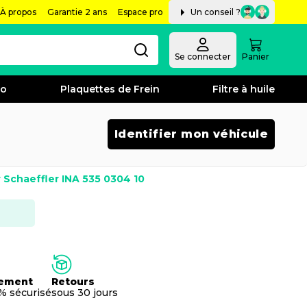
À propos
Garantie 2 ans
Espace pro
Un conseil ?
Se connecter
Panier
bo
Plaquettes de Frein
Filtre à huile
Identifier mon véhicule
r Schaeffler INA 535 0304 10
ement
Retours
% sécurisé
sous 30 jours