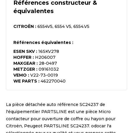
Références constructeur &
équivalentes
CITROËN
:
6554V5, 6554 V5, 6554.V5
Références équivalentes :
ESEN SKV
:
16SKV278
HOFFER
:
H206007
MAXGEAR
:
28-0497
METZGER
:
09161032
VEMO
:
V22-73-0019
WE PARTS
:
462270040
La pièce détachée auto référence
SC24237
de
l'équipementier
PARTSLINE
est une pièce
Micro
contacteur pour ouverture de coffre ou hayon pour
Citroën, Peugeot PARTSLINE SC24237
. odocar l'a