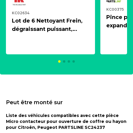
KC00375
KC02634
Pince pn
Lot de 6 Nettoyant Frein,
expandeur
dégraissant puissant,
1 souffle
aérosol 500ml - NK
universe
2021600
KC00375
Peut être monté sur
Liste des véhicules compatibles avec cette pièce
Micro contacteur pour ouverture de coffre ou hayon
pour Citroën, Peugeot PARTSLINE SC24237