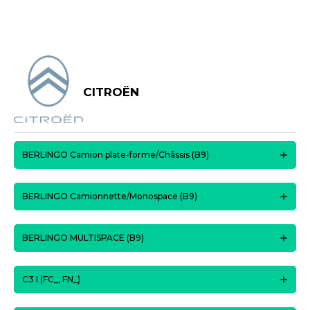
CITROËN
BERLINGO Camion plate-forme/Châssis (B9)
BERLINGO Camionnette/Monospace (B9)
BERLINGO MULTISPACE (B9)
C3 I (FC_, FN_)