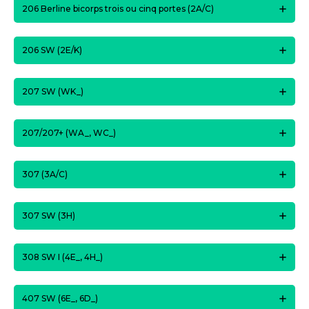
206 Berline bicorps trois ou cinq portes (2A/C)
206 SW (2E/K)
207 SW (WK_)
207/207+ (WA_, WC_)
307 (3A/C)
307 SW (3H)
308 SW I (4E_, 4H_)
407 SW (6E_, 6D_)