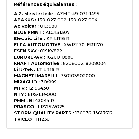
Références équivalentes :
A.Z. Meisterteile
:
AZMT-49-031-1495
ABAKUS
:
130-027-002, 130-027-004
Ac Rolcar
:
01.3980
BLUE PRINT
:
ADJ131307
Electric Life
:
ZR LR16 R
ELTA AUTOMOTIVE
:
XWR1170, ER1170
ESEN SKV
:
01SKV822
EUROREPAR
:
1620010880
KRAFT Automotive
:
8208002, 8208004
Lift-Tek
:
LT LR16 R
MAGNETI MARELLI
:
350103902000
MIRAGLIO
:
30/999
MTR
:
12196430
NTY
:
EPS-LR-000
PMM
:
BI 43044 R
PRASCO
:
LR715W025
STORM QUALITY PARTS
:
136076, 13617512
TRICLO
:
111238