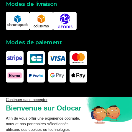
Modes de livraison
Modes de paiement
Les données affichées ici, particulièrement la base de donnée
complète, ne doivent pas être copiées. Il est interdit d’exploiter les
données ou la base de données complète, de laisser un tiers les
exploiter, ni de les rendre accessible à un tiers, sans accord
préalable de TecDoc. Toute infraction constitue une violation des
droits d’auteur et fera l’objet de poursuites.