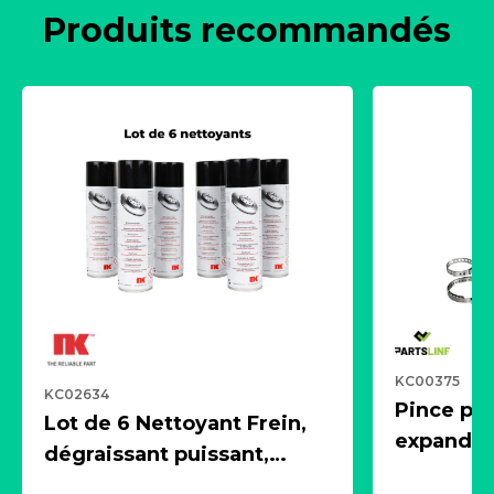
Produits recommandés
KC00375
KC02634
Pince pn
Lot de 6 Nettoyant Frein,
expandeur
dégraissant puissant,
1 souffle
aérosol 500ml - NK