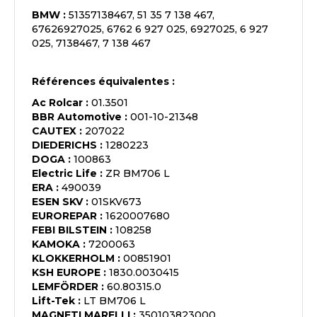
BMW
:
51357138467, 51 35 7 138 467,
67626927025, 6762 6 927 025, 6927025, 6 927
025, 7138467, 7 138 467
Références équivalentes :
Ac Rolcar
:
01.3501
BBR Automotive
:
001-10-21348
CAUTEX
:
207022
DIEDERICHS
:
1280223
DOGA
:
100863
Electric Life
:
ZR BM706 L
ERA
:
490039
ESEN SKV
:
01SKV673
EUROREPAR
:
1620007680
FEBI BILSTEIN
:
108258
KAMOKA
:
7200063
KLOKKERHOLM
:
00851901
KSH EUROPE
:
1830.0030415
LEMFÖRDER
:
60.80315.0
Lift-Tek
:
LT BM706 L
MAGNETI MARELLI
:
350103823000