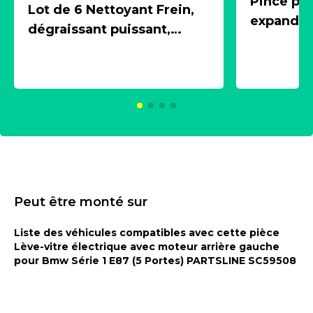
Pince pn
Lot de 6 Nettoyant Frein,
expandeur
dégraissant puissant,
1 souffle
aérosol 500ml - NK
universe
2021600
KC00375
Peut être monté sur
Liste des véhicules compatibles avec cette pièce
Lève-vitre électrique avec moteur arrière gauche
pour Bmw Série 1 E87 (5 Portes) PARTSLINE SC59508