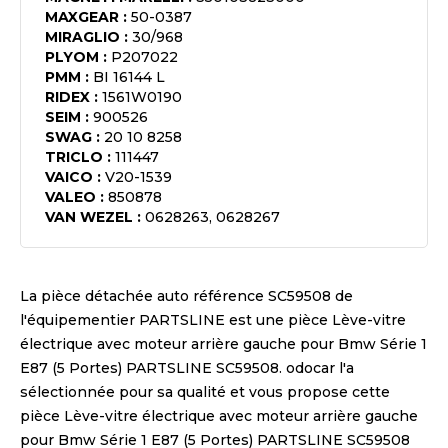
MAXGEAR
:
50-0387
MIRAGLIO
:
30/968
PLYOM
:
P207022
PMM
:
BI 16144 L
RIDEX
:
1561W0190
SEIM
:
900526
SWAG
:
20 10 8258
TRICLO
:
111447
VAICO
:
V20-1539
VALEO
:
850878
VAN WEZEL
:
0628263, 0628267
La pièce détachée auto référence
SC59508
de
l'équipementier
PARTSLINE
est une pièce
Lève-vitre
électrique avec moteur arrière gauche pour Bmw Série 1
E87 (5 Portes) PARTSLINE SC59508
. odocar l'a
sélectionnée pour sa qualité et vous propose cette
pièce
Lève-vitre électrique avec moteur arrière gauche
pour Bmw Série 1 E87 (5 Portes) PARTSLINE SC59508