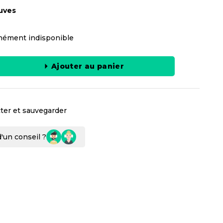
uves
ément indisponible
Ajouter au panier
ter et sauvegarder
'un conseil ?