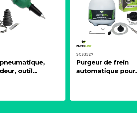
SC33527
 pneumatique,
Purgeur de frein
eur, outil
automatique pour
ur + 1 soufflet de
circuit de freinage
 universels
d'embrayage (3 litr
LINE KC00375
PARTSLINE SC335