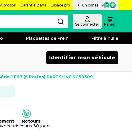
À propos
Garantie 2 ans
Espace pro
Un conseil ?
Se connecter
Panier
bo
Plaquettes de Frein
Filtre à huile
Identifier mon véhicule
Série 1 E87 (5 Portes) PARTSLINE SC59509
ement
Retours
% sécurisé
sous 30 jours