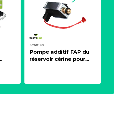
SC60189
Pompe additif FAP du
réservoir cérine pour
 ou
moteur 1.4, 1.5, 1.6, 2.0
es)
BlueHDI HDI
27
PARTSLINE SC60189