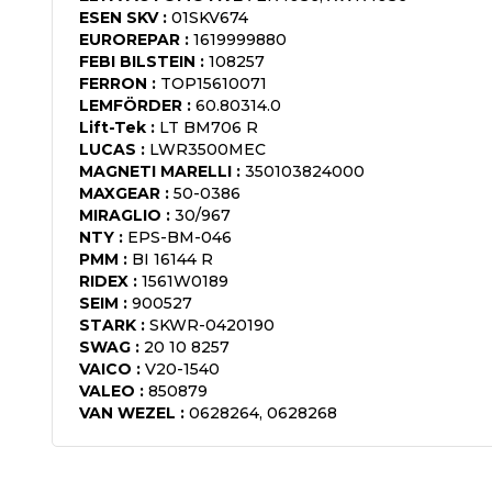
ESEN SKV
:
01SKV674
EUROREPAR
:
1619999880
FEBI BILSTEIN
:
108257
FERRON
:
TOP15610071
LEMFÖRDER
:
60.80314.0
Lift-Tek
:
LT BM706 R
LUCAS
:
LWR3500MEC
MAGNETI MARELLI
:
350103824000
MAXGEAR
:
50-0386
MIRAGLIO
:
30/967
NTY
:
EPS-BM-046
PMM
:
BI 16144 R
RIDEX
:
1561W0189
SEIM
:
900527
STARK
:
SKWR-0420190
SWAG
:
20 10 8257
VAICO
:
V20-1540
VALEO
:
850879
VAN WEZEL
:
0628264, 0628268