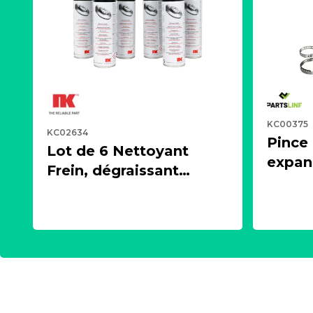
KC00375
KC02634
Pince
Lot de 6 Nettoyant
expand
Frein, dégraissant
écarte
puissant, aérosol 500ml
cardan
- NK 2021600
PARTS