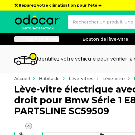
🛠️ Réparez votre climatisation pour l'été ☀️
Tous nos rayons
Bouton de lève-vitre
Identifiez votre véhicule pour vérifier la
Accueil
Habitacle
Lève-vitres
Lève-vitre
Lève-vitre électrique ave
droit pour Bmw Série 1 E8
PARTSLINE SC59509