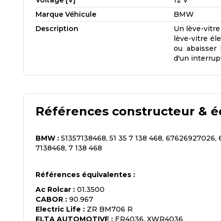
Voltage [V]
12 V
Marque Véhicule
BMW
Description
Un lève-vitr
lève-vitre él
ou abaisser 
d'un interrup
Références constructeur & é
BMW
:
51357138468, 51 35 7 138 468, 67626927026, 
7138468, 7 138 468
Références équivalentes :
Ac Rolcar
:
01.3500
CABOR
:
90.967
Electric Life
:
ZR BM706 R
ELTA AUTOMOTIVE
:
ER4036, XWR4036