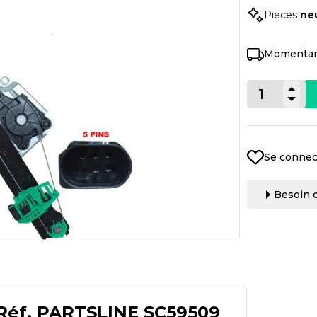
Pièces
ne
Momentan
Se connec
Besoin d
Réf.
PARTSLINE SC59509