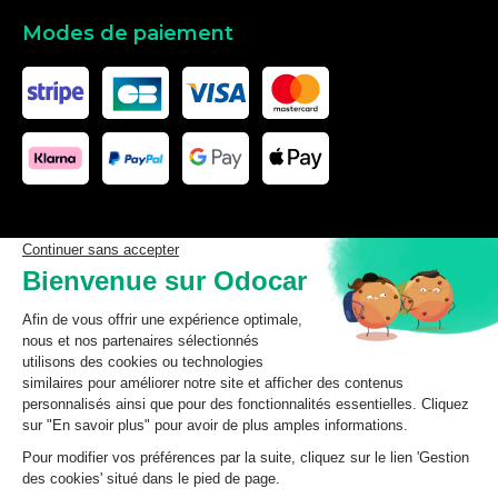
Modes de paiement
Les données affichées ici, particulièrement la base de donnée
complète, ne doivent pas être copiées. Il est interdit d’exploiter les
données ou la base de données complète, de laisser un tiers les
exploiter, ni de les rendre accessible à un tiers, sans accord
préalable de TecDoc. Toute infraction constitue une violation des
droits d’auteur et fera l’objet de poursuites.
odocar
2026
©
CGV Particuliers
CGV Professionnels
Mentions légales