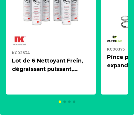
KC00375
KC02634
Pince pn
Lot de 6 Nettoyant Frein,
expandeur
dégraissant puissant,
1 souffle
aérosol 500ml - NK
universe
2021600
KC00375