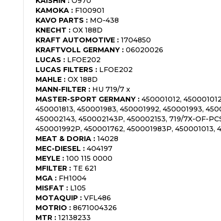
KAISHIN
:
O970
KAMOKA
:
F100901
KAVO PARTS
:
MO-438
KNECHT
:
OX 188D
KRAFT AUTOMOTIVE
:
1704850
KRAFTVOLL GERMANY
:
06020026
LUCAS
:
LFOE202
LUCAS FILTERS
:
LFOE202
MAHLE
:
OX 188D
MANN-FILTER
:
HU 719/7 x
MASTER-SPORT GERMANY
:
450001012, 450001012
450001813, 450001983, 450001992, 450001993, 45
450002143, 450002143P, 450002153, 719/7X-OF-PC
450001992P, 450001762, 450001983P, 450001013, 
MEAT & DORIA
:
14028
MEC-DIESEL
:
404197
MEYLE
:
100 115 0000
MFILTER
:
TE 621
MGA
:
FH1004
MISFAT
:
L105
MOTAQUIP
:
VFL486
MOTRIO
:
8671004326
MTR
:
12138233