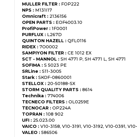
MULLER FILTER
:
FOP222
NPS
:
M131I17
Omnicraft
:
2136156
OPEN PARTS
:
EOF4003.10
ProfiPower
:
1F0001
PURFLUX
:
L267D
QUINTON HAZELL
:
QFL0116
RIDEX
:
7O0002
SAMPIYON FILTER
:
CE 1012 EX
SCT - MANNOL
:
SH 4771 P, SH 4771 L, SH 4771
SOFIMA
:
S 5023 PE
SRLine
:
S11-3005
Stark
:
SKOF-0860001
STELLOX
:
20-50188-SX
STORM QUALITY PARTS
:
8614
Technika
:
774006
TECNECO FILTERS
:
OL0259E
TECNOCAR
:
OP224A
TOPRAN
:
108 902
UFI
:
25.023.00
VAICO
:
V10-3158, V10-3191, V10-3192, V10-0391, V1
VALEO
:
586506