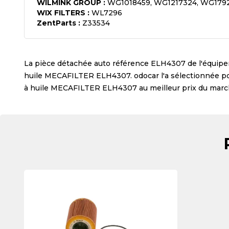
WILMINK GROUP
:
WG1018459, WG1217324, WG179
WIX FILTERS
:
WL7296
ZentParts
:
Z33534
La pièce détachée auto référence
ELH4307
de l'équip
huile MECAFILTER ELH4307
. odocar l'a sélectionnée 
à huile MECAFILTER ELH4307
au meilleur prix du marc