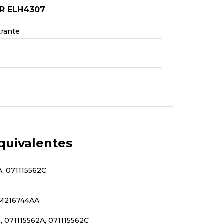
R ELH4307
trante
quivalentes
A, 071115562C
 YM216744AA
, 071115562A, 071115562C