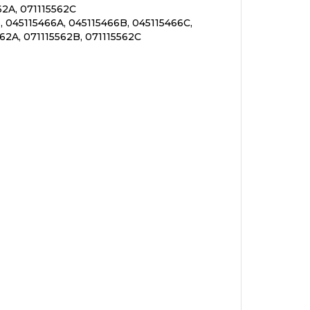
62A, 071115562C
, 045115466A, 045115466B, 045115466C,
562A, 071115562B, 071115562C