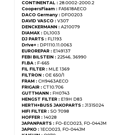
CONTINENTAL
:
28.0002-2000.2
CoopersFiaam
:
FA5618AECO
DACO Germany
:
DFO0203
DAVID VASCO
:
V307
DENCKERMANN
:
A210079
DIAMAX
:
DL1003
DJ PARTS
:
FL1193
Dr!ve+
:
DP1110.11.0063
EUROREPAR
:
E149137
FEBI BILSTEIN
:
22546, 36990
FI.BA
:
F-665
FIL FILTER
:
MLE 1369
FILTRON
:
OE 650/1
FRAM
:
CH9463AECO
FRIGAIR
:
CT10.706
GUTTMANN
:
FH0743
HENGST FILTER
:
E19H D83
HERTH+BUSS JAKOPARTS
:
J1315024
HIFI FILTER
:
SO 7098
HOFFER
:
14028
JAPANPARTS
:
FO-ECO023, FO-044JM
JAPKO
:
1ECO023, FO-044JM