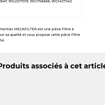
2647, WG2217019, WG1746566, WG1437342
ementier
MECAFILTER
est une pièce
Filtre à
pour sa qualité et vous propose cette pièce
Filtre
hé.
Produits associés à cet articl