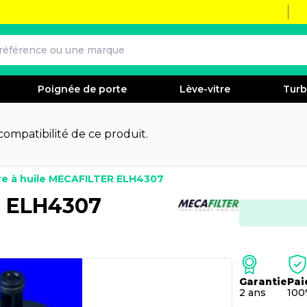
Poignée de porte
Lève-vitre
Tur
 compatibilité de ce produit.
tre à huile MECAFILTER ELH4307
R ELH4307
Garantie
Pai
2 ans
100