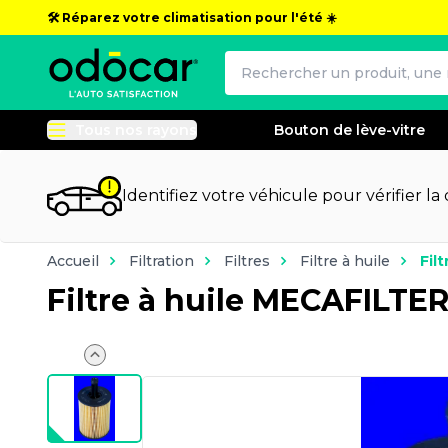
🛠️ Réparez votre climatisation pour l'été ☀️
Tous nos rayons
Bouton de lève-vitre
Identifiez votre véhicule pour vérifier la
Accueil
Filtration
Filtres
Filtre à huile
Fil
Filtre à huile MECAFILTE