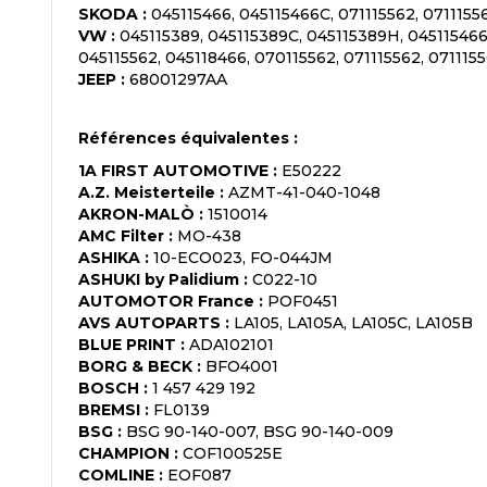
SKODA
:
045115466, 045115466C, 071115562, 0711155
VW
:
045115389, 045115389C, 045115389H, 045115466
045115562, 045118466, 070115562, 071115562, 071115
JEEP
:
68001297AA
Références équivalentes :
1A FIRST AUTOMOTIVE
:
E50222
A.Z. Meisterteile
:
AZMT-41-040-1048
AKRON-MALÒ
:
1510014
AMC Filter
:
MO-438
ASHIKA
:
10-ECO023, FO-044JM
ASHUKI by Palidium
:
C022-10
AUTOMOTOR France
:
POF0451
AVS AUTOPARTS
:
LA105, LA105A, LA105C, LA105B
BLUE PRINT
:
ADA102101
BORG & BECK
:
BFO4001
BOSCH
:
1 457 429 192
BREMSI
:
FL0139
BSG
:
BSG 90-140-007, BSG 90-140-009
CHAMPION
:
COF100525E
COMLINE
:
EOF087