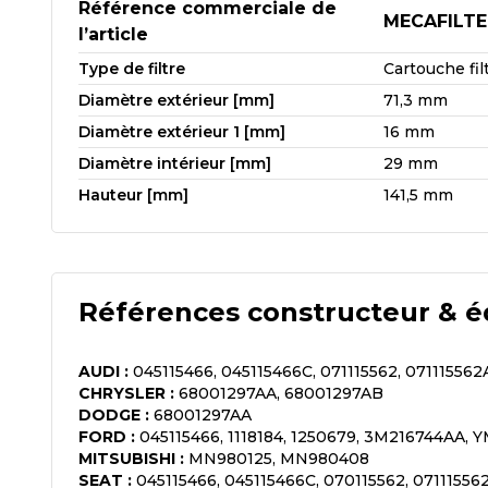
Référence commerciale de
MECAFILTE
l’article
Type de filtre
Cartouche fil
Diamètre extérieur [mm]
71,3 mm
Diamètre extérieur 1 [mm]
16 mm
Diamètre intérieur [mm]
29 mm
Hauteur [mm]
141,5 mm
Références constructeur & é
AUDI
:
045115466, 045115466C, 071115562, 071115562
CHRYSLER
:
68001297AA, 68001297AB
DODGE
:
68001297AA
FORD
:
045115466, 1118184, 1250679, 3M216744AA,
MITSUBISHI
:
MN980125, MN980408
SEAT
:
045115466, 045115466C, 070115562, 071115562