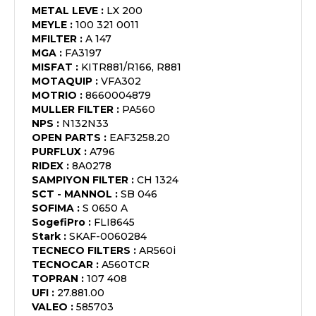
METAL LEVE
:
LX 200
MEYLE
:
100 321 0011
MFILTER
:
A 147
MGA
:
FA3197
MISFAT
:
KITR881/R166, R881
MOTAQUIP
:
VFA302
MOTRIO
:
8660004879
MULLER FILTER
:
PA560
NPS
:
N132N33
OPEN PARTS
:
EAF3258.20
PURFLUX
:
A796
RIDEX
:
8A0278
SAMPIYON FILTER
:
CH 1324
SCT - MANNOL
:
SB 046
SOFIMA
:
S 0650 A
SogefiPro
:
FLI8645
Stark
:
SKAF-0060284
TECNECO FILTERS
:
AR560i
TECNOCAR
:
A560TCR
TOPRAN
:
107 408
UFI
:
27.881.00
VALEO
:
585703