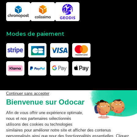
Modes de paiement
Les données affichées ici, particulièrement la base de donnée
complète, ne doivent pas être copiées. Il est interdit d’exploiter les
données ou la base de données complète, de laisser un tiers les
exploiter, ni de les rendre accessible à un tiers, sans accord
préalable de TecDoc. Toute infraction constitue une violation des
droits d’auteur et fera l’objet de poursuites.