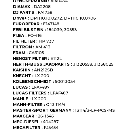
DENCKERMANN
:
A140454
DIAMAX
:
DA2208
DJ PARTS
:
FA1738
Dr!ve+
:
DP1110.10.0272, DP1110.10.0706
EUROREPAR
:
E147148
FEBI BILSTEIN
:
184039, 30353
FI.BA
:
FC-416
FIL FILTER
:
HP 737
FILTRON
:
AM 413
FRAM
:
CA3105
HENGST FILTER
:
E112L
HERTH+BUSS JAKOPARTS
:
J1320558, J1338025
KAISHIN
:
AN212SB
KNECHT
:
LX 200
KOLBENSCHMIDT
:
50013034
LUCAS
:
LFAF487
LUCAS FILTERS
:
LFAF487
MAHLE
:
LX 200
MANN-FILTER
:
C 13 114/4
MASTER-SPORT GERMANY
:
13114/3-LF-PCS-MS
MAXGEAR
:
26-1345
MEC-DIESEL
:
404287
MECAFILTER
:
FJ3454