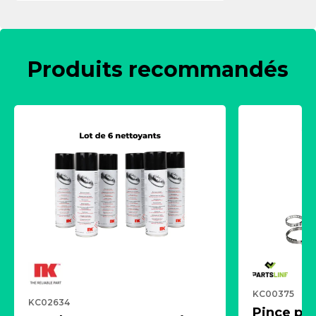
Produits recommandés
KC00375
KC02634
Pince pn