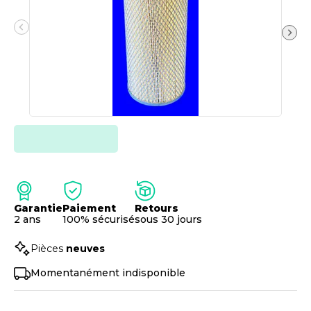
Garantie
Paiement
Retours
2 ans
100% sécurisé
sous 30 jours
Pièces
neuves
Momentanément indisponible