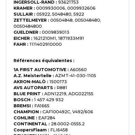
INGERSOLL-RAND
:
93621753
KRAMER
:
0009930006, 0009932606
SULLAIR
:
05922, 5048480, 5922
ZETTELMEYER
:
00504848, 005048480,
0050484800
GUELDNER
:
0009839013
EICHER
:
1621210M1, 1871933M91
FAHR
:
1111402910000
Références équivalentes :
1A FIRST AUTOMOTIVE
:
A60560
A.Z. Meisterteile
:
AZMT-41-030-1105
AKRON-MALÒ
:
1500173
AVS AUTOPARTS
:
R881
BLUE PRINT
:
ADN12219, ADG022155
BOSCH
:
1 457 429 932
BREMSI
:
FA1665
CHAMPION
:
CAF100492C, V492/606
COMLINE
:
EAF284
CONTINENTAL
:
28.0002-0555.2
CoopersFiaam
:
FLI6458