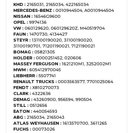
KHD
:
2165031, 2165034, 422165034
MERCEDES-BENZ
:
0010944504, A0010944504
NISSAN
:
16546G9600
OPEL
:
9974136
VW
:
060129620, 060129620Z, M40519704
FAUN
:
1470730, 4134427
STEYR
:
131100190020, 31100190020,
31100190701, 71201190021, 7121190021
BOMAG
:
05821305
HOLDER
:
0000251452, 020606
MASSEY FERGUSON
:
1621210M1, 3252002M1
MWM
:
605412970045
LIEBHERR
:
5507741
RENAULT TRUCKS
:
0003563577, 7701025064
FENDT
:
X810270073
CLARK
:
4322636
DEMAG
:
43260900, 956594, 990504
STILL
:
0512656
EATON
:
440054593
ABG
:
2165034, 2165043
ATLAS WEYHAUSEN
:
1613570700, 3611265
FUCHS
:
00073026