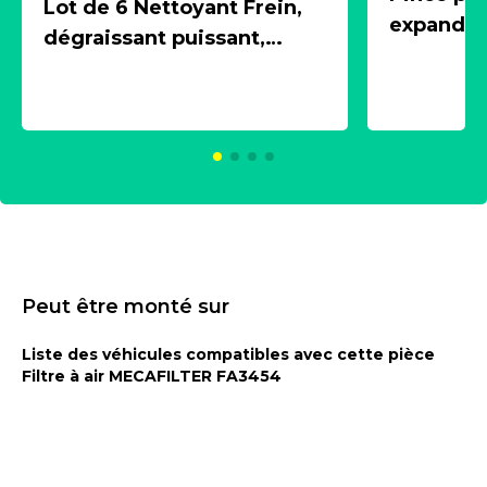
Lot de 6 Nettoyant Frein,
expandeur
dégraissant puissant,
1 souffle
aérosol 500ml - NK
universe
2021600
KC00375
Peut être monté sur
Liste des véhicules compatibles avec cette pièce
Filtre à air MECAFILTER FA3454