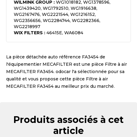
WILMINK GROUP
:
WG1018182, WG1378596,
WG1439420, WG1792510, WG1916638,
WG2167476, WG2221544, WG1216152,
WG2356656, WG2284744, WG2282366,
WG2218997
WIX FILTERS
:
46415E, WA6084
La pièce détachée auto référence
FA3454
de
l'équipementier
MECAFILTER
est une pièce
Filtre à air
MECAFILTER FA3454
. odocar l'a sélectionnée pour sa
qualité et vous propose cette pièce
Filtre à air
MECAFILTER FA3454
au meilleur prix du marché.
Produits associés à cet
article