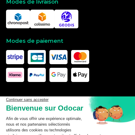
Modes de livraison
Modes de paiement
Les données affichées ici, particulièrement la base de donnée
complète, ne doivent pas être copiées. Il est interdit d’exploiter les
données ou la base de données complète, de laisser un tiers les
exploiter, ni de les rendre accessible à un tiers, sans accord
préalable de TecDoc. Toute infraction constitue une violation des
droits d’auteur et fera l’objet de poursuites.