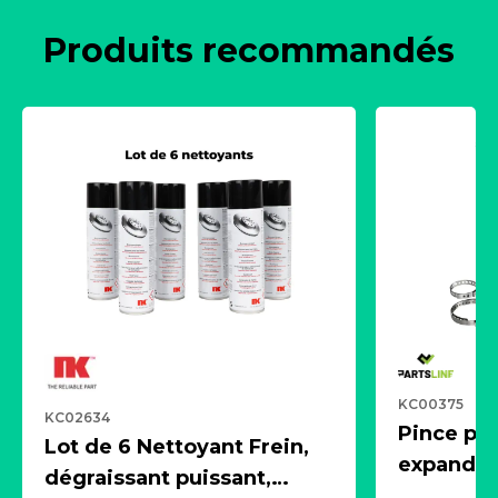
Produits recommandés
KC00375
KC02634
Pince pn
Lot de 6 Nettoyant Frein,
expandeur
dégraissant puissant,
1 souffle