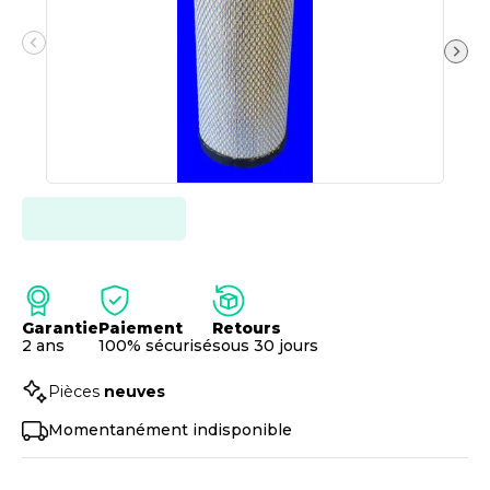
Garantie
Paiement
Retours
2 ans
100% sécurisé
sous 30 jours
Pièces
neuves
Momentanément indisponible