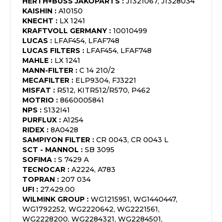
HERTH+BUSS JAKOPARTS
:
J1321067, J1328034
KAISHIN
:
A10150
KNECHT
:
LX 1241
KRAFTVOLL GERMANY
:
10010499
LUCAS
:
LFAF454, LFAF748
LUCAS FILTERS
:
LFAF454, LFAF748
MAHLE
:
LX 1241
MANN-FILTER
:
C 14 210/2
MECAFILTER
:
ELP9304, FJ3221
MISFAT
:
R512, KITR512/R570, P462
MOTRIO
:
8660005841
NPS
:
S132I41
PURFLUX
:
A1254
RIDEX
:
8A0428
SAMPIYON FILTER
:
CR 0043, CR 0043 L
SCT - MANNOL
:
SB 3095
SOFIMA
:
S 7429 A
TECNOCAR
:
A2224, A783
TOPRAN
:
207 034
UFI
:
27.429.00
WILMINK GROUP
:
WG1215951, WG1440447,
WG1792252, WG2220642, WG2221561,
WG2228200, WG2284321, WG2284501,