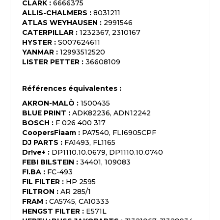
CLARK
:
6666375
ALLIS-CHALMERS
:
8031211
ATLAS WEYHAUSEN
:
2991546
CATERPILLAR
:
1232367, 2310167
HYSTER
:
S007624611
YANMAR
:
12993512520
LISTER PETTER
:
36608109
Références équivalentes :
AKRON-MALÒ
:
1500435
BLUE PRINT
:
ADK82236, ADN12242
BOSCH
:
F 026 400 317
CoopersFiaam
:
PA7540, FLI6905CPF
DJ PARTS
:
FA1493, FL1165
Dr!ve+
:
DP1110.10.0679, DP1110.10.0740
FEBI BILSTEIN
:
34401, 109083
FI.BA
:
FC-493
FIL FILTER
:
HP 2595
FILTRON
:
AR 285/1
FRAM
:
CA5745, CA10333
HENGST FILTER
:
E571L