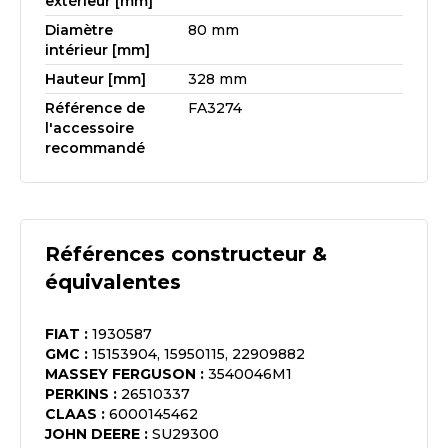
extérieur [mm]
Diamètre
80 mm
intérieur [mm]
Hauteur [mm]
328 mm
Référence de
FA3274
l'accessoire
recommandé
Références constructeur &
équivalentes
FIAT
:
1930587
GMC
:
15153904, 15950115, 22909882
MASSEY FERGUSON
:
3540046M1
PERKINS
:
26510337
CLAAS
:
6000145462
JOHN DEERE
:
SU29300