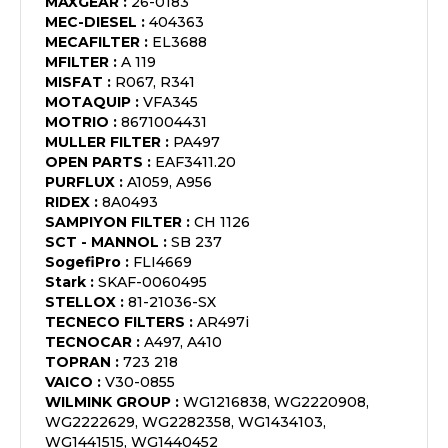
MAXGEAR
:
26-0183
MEC-DIESEL
:
404363
MECAFILTER
:
EL3688
MFILTER
:
A 119
MISFAT
:
R067, R341
MOTAQUIP
:
VFA345
MOTRIO
:
8671004431
MULLER FILTER
:
PA497
OPEN PARTS
:
EAF3411.20
PURFLUX
:
A1059, A956
RIDEX
:
8A0493
SAMPIYON FILTER
:
CH 1126
SCT - MANNOL
:
SB 237
SogefiPro
:
FLI4669
Stark
:
SKAF-0060495
STELLOX
:
81-21036-SX
TECNECO FILTERS
:
AR497i
TECNOCAR
:
A497, A410
TOPRAN
:
723 218
VAICO
:
V30-0855
WILMINK GROUP
:
WG1216838, WG2220908,
WG2222629, WG2282358, WG1434103,
WG1441515, WG1440452