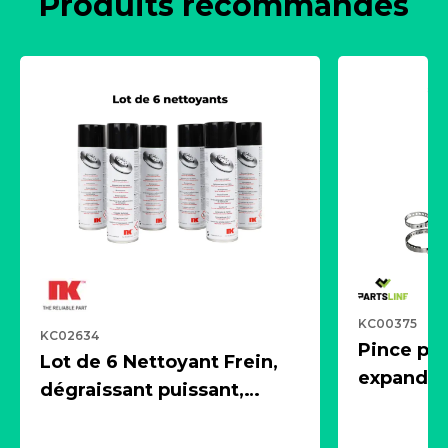
Produits recommandés
KC00375
KC02634
Pince pn
Lot de 6 Nettoyant Frein,
expandeur
dégraissant puissant,
1 souffle
aérosol 500ml - NK
universe
2021600