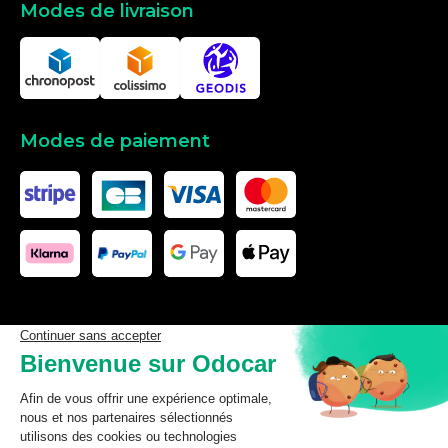
Modes de livraison
Modes de paiement
Les données affichées ici, particulièrement la base de donnée
complète, ne doivent pas être copiées. Il est interdit d’exploiter les
données ou la base de données complète, de laisser un tiers les
exploiter, ni de les rendre accessible à un tiers, sans accord
préalable de TecDoc. Toute infraction constitue une violation des
droits d’auteur et fera l’objet de poursuites.