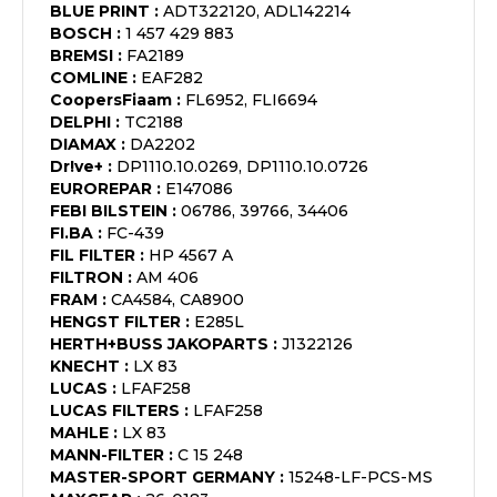
BLUE PRINT
:
ADT322120, ADL142214
BOSCH
:
1 457 429 883
BREMSI
:
FA2189
COMLINE
:
EAF282
CoopersFiaam
:
FL6952, FLI6694
DELPHI
:
TC2188
DIAMAX
:
DA2202
Dr!ve+
:
DP1110.10.0269, DP1110.10.0726
EUROREPAR
:
E147086
FEBI BILSTEIN
:
06786, 39766, 34406
FI.BA
:
FC-439
FIL FILTER
:
HP 4567 A
FILTRON
:
AM 406
FRAM
:
CA4584, CA8900
HENGST FILTER
:
E285L
HERTH+BUSS JAKOPARTS
:
J1322126
KNECHT
:
LX 83
LUCAS
:
LFAF258
LUCAS FILTERS
:
LFAF258
MAHLE
:
LX 83
MANN-FILTER
:
C 15 248
MASTER-SPORT GERMANY
:
15248-LF-PCS-MS