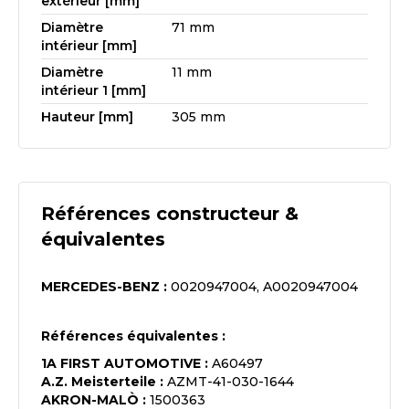
extérieur [mm]
Diamètre
71 mm
intérieur [mm]
Diamètre
11 mm
intérieur 1 [mm]
Hauteur [mm]
305 mm
Références constructeur &
équivalentes
MERCEDES-BENZ
:
0020947004, A0020947004
Références équivalentes :
1A FIRST AUTOMOTIVE
:
A60497
A.Z. Meisterteile
:
AZMT-41-030-1644
AKRON-MALÒ
:
1500363