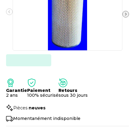
Garantie
Paiement
Retours
2 ans
100% sécurisé
sous 30 jours
Pièces
neuves
Momentanément indisponible