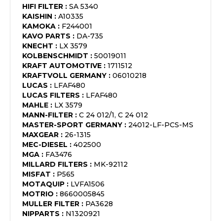
HIFI FILTER
:
SA 5340
KAISHIN
:
A10335
KAMOKA
:
F244001
KAVO PARTS
:
DA-735
KNECHT
:
LX 3579
KOLBENSCHMIDT
:
50019011
KRAFT AUTOMOTIVE
:
1711512
KRAFTVOLL GERMANY
:
06010218
LUCAS
:
LFAF480
LUCAS FILTERS
:
LFAF480
MAHLE
:
LX 3579
MANN-FILTER
:
C 24 012/1, C 24 012
MASTER-SPORT GERMANY
:
24012-LF-PCS-MS
MAXGEAR
:
26-1315
MEC-DIESEL
:
402500
MGA
:
FA3476
MILLARD FILTERS
:
MK-92112
MISFAT
:
P565
MOTAQUIP
:
LVFA1506
MOTRIO
:
8660005845
MULLER FILTER
:
PA3628
NIPPARTS
:
N1320921