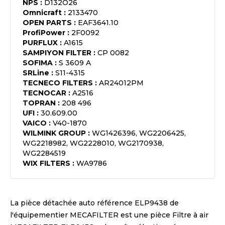
NPS
:
D132O26
Omnicraft
:
2133470
OPEN PARTS
:
EAF3641.10
ProfiPower
:
2F0092
PURFLUX
:
A1615
SAMPIYON FILTER
:
CP 0082
SOFIMA
:
S 3609 A
SRLine
:
S11-4315
TECNECO FILTERS
:
AR24012PM
TECNOCAR
:
A2516
TOPRAN
:
208 496
UFI
:
30.609.00
VAICO
:
V40-1870
WILMINK GROUP
:
WG1426396, WG2206425,
WG2218982, WG2228010, WG2170938,
WG2284519
WIX FILTERS
:
WA9786
La pièce détachée auto référence
ELP9438
de
l'équipementier
MECAFILTER
est une pièce
Filtre à air