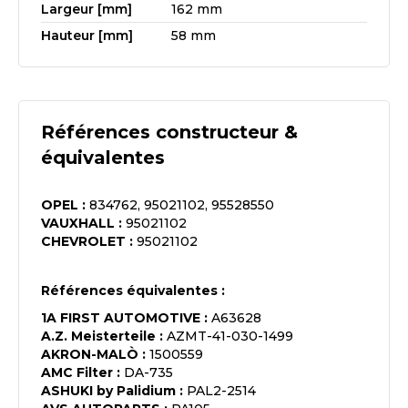
Largeur [mm]
162 mm
Hauteur [mm]
58 mm
Références constructeur &
équivalentes
OPEL
:
834762, 95021102, 95528550
VAUXHALL
:
95021102
CHEVROLET
:
95021102
Références équivalentes :
1A FIRST AUTOMOTIVE
:
A63628
A.Z. Meisterteile
:
AZMT-41-030-1499
AKRON-MALÒ
:
1500559
AMC Filter
:
DA-735
ASHUKI by Palidium
:
PAL2-2514