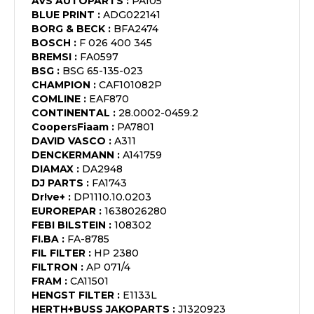
AVS AUTOPARTS
:
PA105
BLUE PRINT
:
ADG022141
BORG & BECK
:
BFA2474
BOSCH
:
F 026 400 345
BREMSI
:
FA0597
BSG
:
BSG 65-135-023
CHAMPION
:
CAF101082P
COMLINE
:
EAF870
CONTINENTAL
:
28.0002-0459.2
CoopersFiaam
:
PA7801
DAVID VASCO
:
A311
DENCKERMANN
:
A141759
DIAMAX
:
DA2948
DJ PARTS
:
FA1743
Dr!ve+
:
DP1110.10.0203
EUROREPAR
:
1638026280
FEBI BILSTEIN
:
108302
FI.BA
:
FA-8785
FIL FILTER
:
HP 2380
FILTRON
:
AP 071/4
FRAM
:
CA11501
HENGST FILTER
:
E1133L
HERTH+BUSS JAKOPARTS
:
J1320923