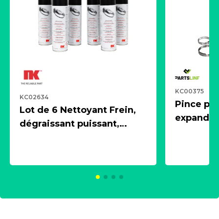
KC00375
KC02634
Pince pn
Lot de 6 Nettoyant Frein,
expandeur
dégraissant puissant,
1 souffle
aérosol 500ml - NK
universe
2021600
KC00375