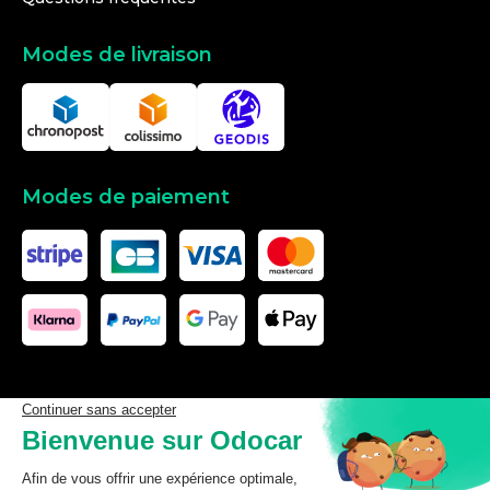
Modes de livraison
Modes de paiement
Les données affichées ici, particulièrement la base de donnée
complète, ne doivent pas être copiées. Il est interdit d’exploiter les
données ou la base de données complète, de laisser un tiers les
exploiter, ni de les rendre accessible à un tiers, sans accord