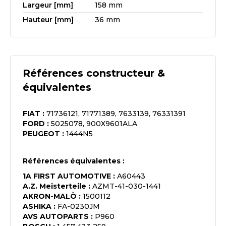
Largeur [mm]
158 mm
Hauteur [mm]
36 mm
Références constructeur &
équivalentes
FIAT
:
71736121, 71771389, 7633139, 76331391
FORD
:
5025078, 900X9601ALA
PEUGEOT
:
1444N5
Références équivalentes :
1A FIRST AUTOMOTIVE
:
A60443
A.Z. Meisterteile
:
AZMT-41-030-1441
AKRON-MALÒ
:
1500112
ASHIKA
:
FA-0230JM
AVS AUTOPARTS
:
P960