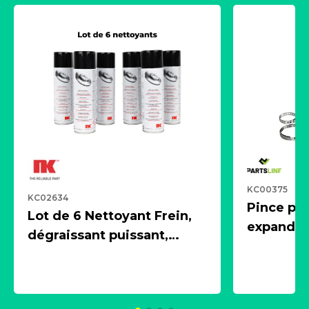
KC00375
KC02634
Pince pn
Lot de 6 Nettoyant Frein,
expandeur
dégraissant puissant,
1 souffle
aérosol 500ml - NK
universe
2021600
KC00375