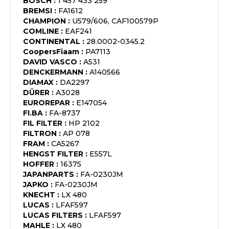
BOSCH
:
1 457 433 259
BREMSI
:
FA1612
CHAMPION
:
U579/606, CAF100579P
COMLINE
:
EAF241
CONTINENTAL
:
28.0002-0345.2
CoopersFiaam
:
PA7113
DAVID VASCO
:
A531
DENCKERMANN
:
A140566
DIAMAX
:
DA2297
DÜRER
:
A3028
EUROREPAR
:
E147054
FI.BA
:
FA-8737
FIL FILTER
:
HP 2102
FILTRON
:
AP 078
FRAM
:
CA5267
HENGST FILTER
:
E557L
HOFFER
:
16375
JAPANPARTS
:
FA-0230JM
JAPKO
:
FA-0230JM
KNECHT
:
LX 480
LUCAS
:
LFAF597
LUCAS FILTERS
:
LFAF597
MAHLE
:
LX 480