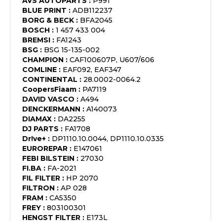
AVS AUTOPARTS
:
P991
BLUE PRINT
:
ADB112237
BORG & BECK
:
BFA2045
BOSCH
:
1 457 433 004
BREMSI
:
FA1243
BSG
:
BSG 15-135-002
CHAMPION
:
CAF100607P, U607/606
COMLINE
:
EAF092, EAF347
CONTINENTAL
:
28.0002-0064.2
CoopersFiaam
:
PA7119
DAVID VASCO
:
A494
DENCKERMANN
:
A140073
DIAMAX
:
DA2255
DJ PARTS
:
FA1708
Dr!ve+
:
DP1110.10.0044, DP1110.10.0335
EUROREPAR
:
E147061
FEBI BILSTEIN
:
27030
FI.BA
:
FA-2021
FIL FILTER
:
HP 2070
FILTRON
:
AP 028
FRAM
:
CA5350
FREY
:
803100301
HENGST FILTER
:
E173L