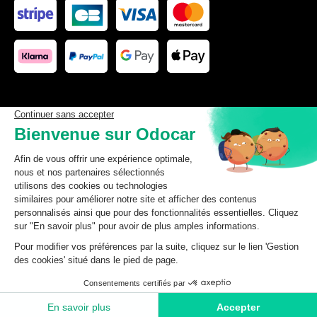
Les données affichées ici, particulièrement la base de donnée
complète, ne doivent pas être copiées. Il est interdit d’exploiter les
données ou la base de données complète, de laisser un tiers les
exploiter, ni de les rendre accessible à un tiers, sans accord
préalable de TecDoc. Toute infraction constitue une violation des
droits d’auteur et fera l’objet de poursuites.
odocar
2026
©
CGV Particuliers
CGV Professionnels
Mentions légales
Données personnelles
Ajouter au panier
Gestion des cookies