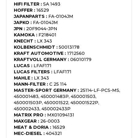
HIFI FILTER
:
SA 1493
HOFFER
:
16529
JAPANPARTS
:
FA-0104JM
JAPKO
:
FA-0104JM
JPN
:
20F9044-JPN
KAMOKA
:
F218401
KNECHT
:
LX 343
KOLBENSCHMIDT
:
50013178
KRAFT AUTOMOTIVE
:
1712560
KRAFTVOLL GERMANY
:
06010179
LUCAS
:
LFAF171
LUCAS FILTERS
:
LFAF171
MAHLE
:
LX 343
MANN-FILTER
:
C 25 114
MASTER-SPORT GERMANY
:
25114-LF-PCS-MS,
450001483, 450001483P, 450001503,
450001503P, 450001522, 450001522P,
450002433, 450002433P
MATRIX PRO
:
MX01094131
MAXGEAR
:
26-0003
MEAT & DORIA
:
16529
MEC-DIESEL
:
404321