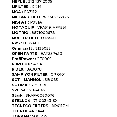
MEYLE
:
312 137 2005
MFILTER
:
K 214
MGA
:
FA3112
MILLARD FILTERS
:
MK-65923
MISFAT
:
P991A
MOTAQUIP
:
VFA519, VFA531
MOTRIO
:
8671002673
MULLER FILTER
:
PA411
NPS
:
H132A81
Omnicraft
:
2133055
OPEN PARTS
:
EAF3374.10
ProfiPower
:
2F0069
PURFLUX
:
A214
RIDEX
:
8A0078
SAMPIYON FILTER
:
CP 0101
SCT - MANNOL
:
SB 035
SOFIMA
:
S 3991 A
SRLine
:
S11-4062
Stark
:
SKAF-0060076
STELLOX
:
71-00343-SX
TECNECO FILTERS
:
AR411PM
TECNOCAR
:
A411
TOPRAN
:
500 235