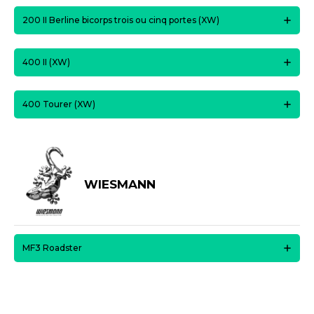
200 II Berline bicorps trois ou cinq portes (XW)
400 II (XW)
400 Tourer (XW)
WIESMANN
MF3 Roadster