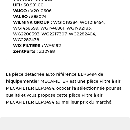
UFI
:
30.991.00
VAICO
:
V20-0606
VALEO
:
585074
WILMINK GROUP
:
WG1018284, WG1216454,
WG1438399, WG1746861, WG1792183,
WG2206393, WG2217307, WG2282404,
WG2282438
WIX FILTERS
:
WA6192
ZentParts
:
Z32768
La pièce détachée auto référence
ELP3494
de
l'équipementier
MECAFILTER
est une pièce
Filtre à air
MECAFILTER ELP3494
. odocar l'a sélectionnée pour sa
qualité et vous propose cette pièce
Filtre à air
MECAFILTER ELP3494
au meilleur prix du marché.