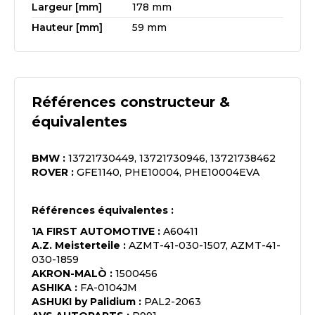
Largeur [mm]
178 mm
Hauteur [mm]
59 mm
Références constructeur &
équivalentes
BMW
:
13721730449, 13721730946, 13721738462
ROVER
:
GFE1140, PHE10004, PHE10004EVA
Références équivalentes :
1A FIRST AUTOMOTIVE
:
A60411
A.Z. Meisterteile
:
AZMT-41-030-1507, AZMT-41-
030-1859
AKRON-MALÒ
:
1500456
ASHIKA
:
FA-0104JM
ASHUKI by Palidium
:
PAL2-2063