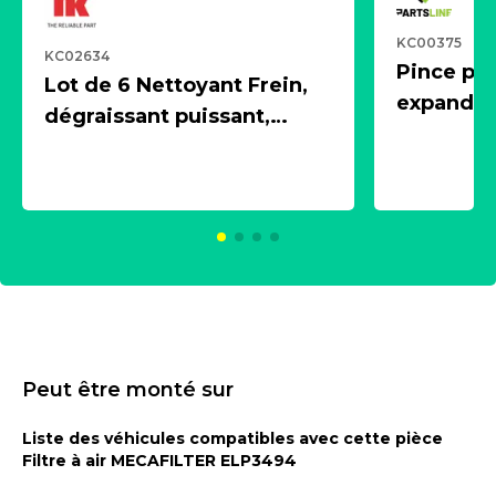
KC00375
KC02634
Pince pn
Lot de 6 Nettoyant Frein,
expandeur
dégraissant puissant,
1 souffle
aérosol 500ml - NK
universe
2021600
KC00375
Peut être monté sur
Liste des véhicules compatibles avec cette pièce
Filtre à air MECAFILTER ELP3494