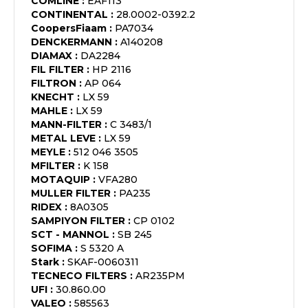
COMLINE
:
EAF113
CONTINENTAL
:
28.0002-0392.2
CoopersFiaam
:
PA7034
DENCKERMANN
:
A140208
DIAMAX
:
DA2284
FIL FILTER
:
HP 2116
FILTRON
:
AP 064
KNECHT
:
LX 59
MAHLE
:
LX 59
MANN-FILTER
:
C 3483/1
METAL LEVE
:
LX 59
MEYLE
:
512 046 3505
MFILTER
:
K 158
MOTAQUIP
:
VFA280
MULLER FILTER
:
PA235
RIDEX
:
8A0305
SAMPIYON FILTER
:
CP 0102
SCT - MANNOL
:
SB 245
SOFIMA
:
S 5320 A
Stark
:
SKAF-0060311
TECNECO FILTERS
:
AR235PM
UFI
:
30.860.00
VALEO
:
585563