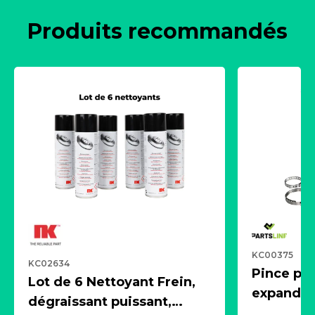
Produits recommandés
KC00375
KC02634
Pince pn
Lot de 6 Nettoyant Frein,
expandeur
dégraissant puissant,
1 souffle