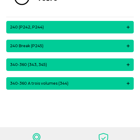
240 (P242, P244)
240 Break (P245)
340-360 (343, 345)
340-360 A trois volumes (344)