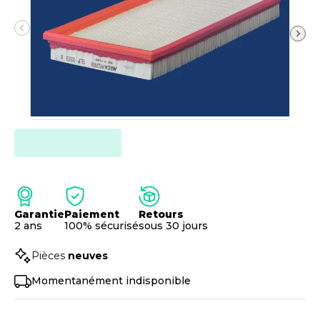
Garantie
Paiement
Retours
2 ans
100% sécurisé
sous 30 jours
Pièces
neuves
Momentanément indisponible