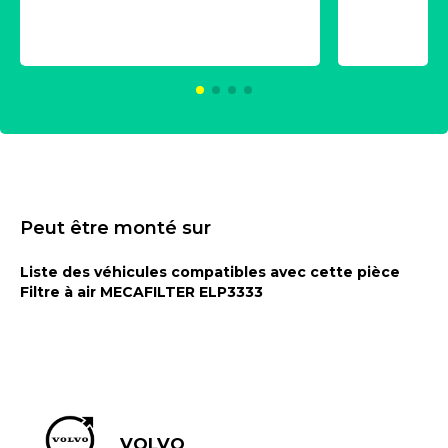
aérosol 500ml - NK
universe
2021600
KC00375
Peut être monté sur
Liste des véhicules compatibles avec cette pièce
Filtre à air MECAFILTER ELP3333
VOLVO