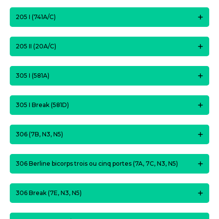
205 I (741A/C)
205 II (20A/C)
305 I (581A)
305 I Break (581D)
306 (7B, N3, N5)
306 Berline bicorps trois ou cinq portes (7A, 7C, N3, N5)
306 Break (7E, N3, N5)