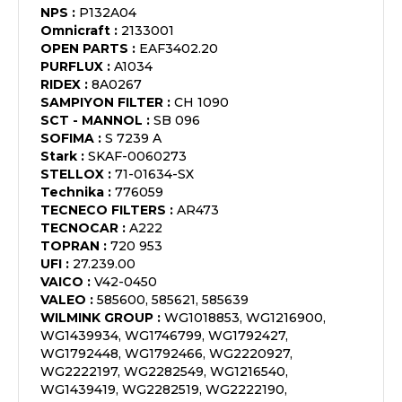
NPS
:
P132A04
Omnicraft
:
2133001
OPEN PARTS
:
EAF3402.20
PURFLUX
:
A1034
RIDEX
:
8A0267
SAMPIYON FILTER
:
CH 1090
SCT - MANNOL
:
SB 096
SOFIMA
:
S 7239 A
Stark
:
SKAF-0060273
STELLOX
:
71-01634-SX
Technika
:
776059
TECNECO FILTERS
:
AR473
TECNOCAR
:
A222
TOPRAN
:
720 953
UFI
:
27.239.00
VAICO
:
V42-0450
VALEO
:
585600, 585621, 585639
WILMINK GROUP
:
WG1018853, WG1216900,
WG1439934, WG1746799, WG1792427,
WG1792448, WG1792466, WG2220927,
WG2222197, WG2282549, WG1216540,
WG1439419, WG2282519, WG2222190,