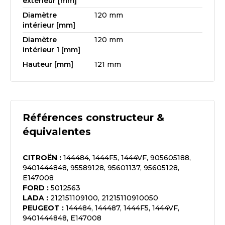
extérieur [mm]
Diamètre
120 mm
intérieur [mm]
Diamètre
120 mm
intérieur 1 [mm]
Hauteur [mm]
121 mm
Références constructeur &
équivalentes
CITROËN
:
144484, 1444F5, 1444VF, 905605188,
9401444848, 95589128, 95601137, 95605128,
E147008
FORD
:
5012563
LADA
:
212151109100, 21215110910050
PEUGEOT
:
144484, 144487, 1444F5, 1444VF,
9401444848, E147008