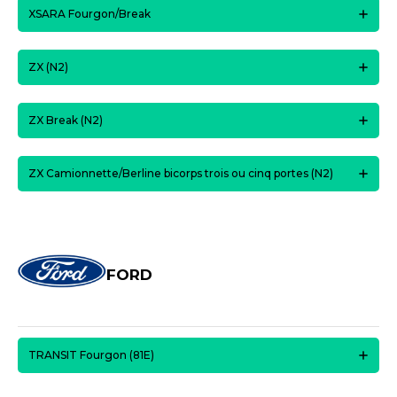
XSARA Fourgon/Break
ZX (N2)
ZX Break (N2)
ZX Camionnette/Berline bicorps trois ou cinq portes (N2)
FORD
TRANSIT Fourgon (81E)