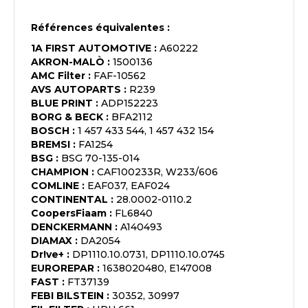
Références équivalentes :
1A FIRST AUTOMOTIVE
:
A60222
AKRON-MALÒ
:
1500136
AMC Filter
:
FAF-10562
AVS AUTOPARTS
:
R239
BLUE PRINT
:
ADP152223
BORG & BECK
:
BFA2112
BOSCH
:
1 457 433 544, 1 457 432 154
BREMSI
:
FA1254
BSG
:
BSG 70-135-014
CHAMPION
:
CAF100233R, W233/606
COMLINE
:
EAF037, EAF024
CONTINENTAL
:
28.0002-0110.2
CoopersFiaam
:
FL6840
DENCKERMANN
:
A140493
DIAMAX
:
DA2054
Dr!ve+
:
DP1110.10.0731, DP1110.10.0745
EUROREPAR
:
1638020480, E147008
FAST
:
FT37139
FEBI BILSTEIN
:
30352, 30997