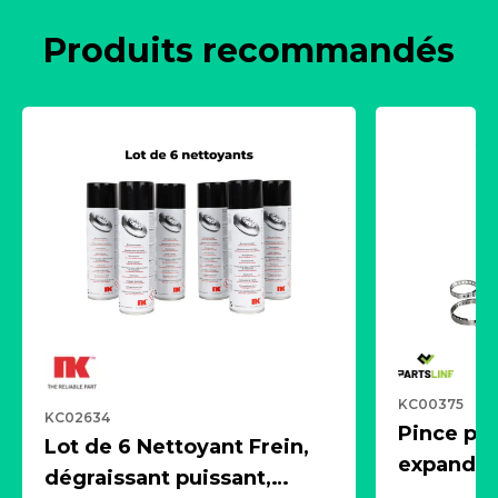
Produits recommandés
KC00375
KC02634
Pince pn
Lot de 6 Nettoyant Frein,
expandeur
dégraissant puissant,
1 souffle