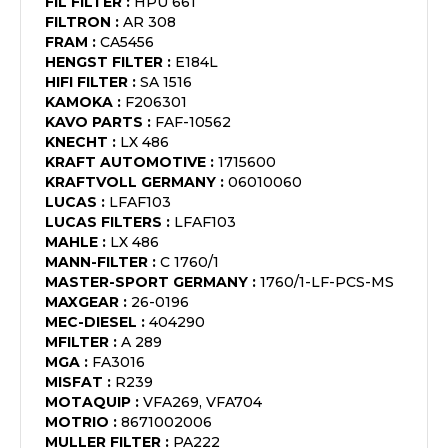
FIL FILTER
:
HPU 661
FILTRON
:
AR 308
FRAM
:
CA5456
HENGST FILTER
:
E184L
HIFI FILTER
:
SA 1516
KAMOKA
:
F206301
KAVO PARTS
:
FAF-10562
KNECHT
:
LX 486
KRAFT AUTOMOTIVE
:
1715600
KRAFTVOLL GERMANY
:
06010060
LUCAS
:
LFAF103
LUCAS FILTERS
:
LFAF103
MAHLE
:
LX 486
MANN-FILTER
:
C 1760/1
MASTER-SPORT GERMANY
:
1760/1-LF-PCS-MS
MAXGEAR
:
26-0196
MEC-DIESEL
:
404290
MFILTER
:
A 289
MGA
:
FA3016
MISFAT
:
R239
MOTAQUIP
:
VFA269, VFA704
MOTRIO
:
8671002006
MULLER FILTER
:
PA222