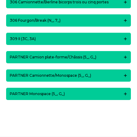
306 Camionnette/Berline bicorps trois ou cinq portes
306 Fourgon/Break (N_, 7_)
309 II (3C, 3A)
PARTNER Camion plate-forme/Châssis (5_, G_)
PARTNER Camionnette/Monospace (5_, G_)
PARTNER Monospace (5_, G_)