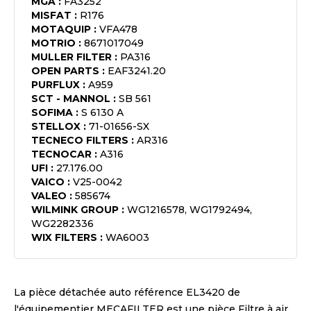
MGA
:
FA3252
MISFAT
:
R176
MOTAQUIP
:
VFA478
MOTRIO
:
8671017049
MULLER FILTER
:
PA316
OPEN PARTS
:
EAF3241.20
PURFLUX
:
A959
SCT - MANNOL
:
SB 561
SOFIMA
:
S 6130 A
STELLOX
:
71-01656-SX
TECNECO FILTERS
:
AR316
TECNOCAR
:
A316
UFI
:
27.176.00
VAICO
:
V25-0042
VALEO
:
585674
WILMINK GROUP
:
WG1216578, WG1792494,
WG2282336
WIX FILTERS
:
WA6003
La pièce détachée auto référence
EL3420
de
l'équipementier
MECAFILTER
est une pièce
Filtre à air