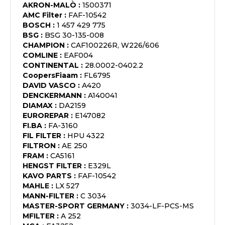
AKRON-MALÒ
:
1500371
AMC Filter
:
FAF-10542
BOSCH
:
1 457 429 775
BSG
:
BSG 30-135-008
CHAMPION
:
CAF100226R, W226/606
COMLINE
:
EAF004
CONTINENTAL
:
28.0002-0402.2
CoopersFiaam
:
FL6795
DAVID VASCO
:
A420
DENCKERMANN
:
A140041
DIAMAX
:
DA2159
EUROREPAR
:
E147082
FI.BA
:
FA-3160
FIL FILTER
:
HPU 4322
FILTRON
:
AE 250
FRAM
:
CA5161
HENGST FILTER
:
E329L
KAVO PARTS
:
FAF-10542
MAHLE
:
LX 527
MANN-FILTER
:
C 3034
MASTER-SPORT GERMANY
:
3034-LF-PCS-MS
MFILTER
:
A 252