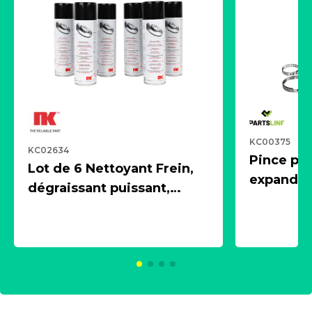
KC00375
KC02634
Pince pn
Lot de 6 Nettoyant Frein,
expandeur
dégraissant puissant,
1 souffle
aérosol 500ml - NK
universe
2021600
KC00375