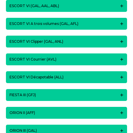
ESCORT VI (GAL, AAL, ABL)
ESCORT VI A trois volumes (GAL, AFL)
ESCORT VI Clipper (GAL, ANL)
ESCORT VI Courrier (AVL)
ESCORT VI Décapotable (ALL)
FIESTA III (GFJ)
ORION II (AFF)
ORION III (GAL)