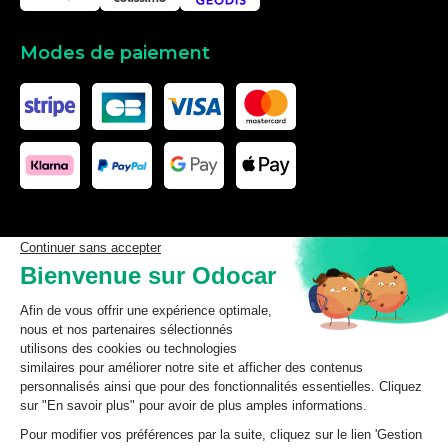
Modes de paiement
Les données affichées ici, particulièrement la base de donnée
complète, ne doivent pas être copiées. Il est interdit d’exploiter les
données ou la base de données complète, de laisser un tiers les
exploiter, ni de les rendre accessible à un tiers, sans accord
préalable de TecDoc. Toute infraction constitue une violation des
droits d’auteur et fera l’objet de poursuites.
odocar
2026
©
CGV Particuliers
CGV Professionnels