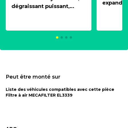
expandeur
dégraissant puissant,
1 souffle
aérosol 500ml - NK
universe
2021600
KC00375
Peut être monté sur
Liste des véhicules compatibles avec cette pièce
Filtre à air MECAFILTER EL3339