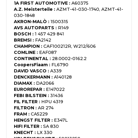
1A FIRST AUTOMOTIVE
:
A60375
A.Z. Meisterteile
:
AZMT-41-030-1740, AZMT-41-
030-1848
AKRON-MALÒ
:
1500315
AVS AUTOPARTS
:
R149
BOSCH
:
1 457 429 841
BREMSI
:
FA2142
CHAMPION
:
CAF100212R, W212/606
COMLINE
:
EAF087
CONTINENTAL
:
28.0002-0162.2
CoopersFiaam
:
FL6790
DAVID VASCO
:
A339
DENCKERMANN
:
A140128
DIAMAX
:
DA2066
EUROREPAR
:
E147022
FEBI BILSTEIN
:
31436
FIL FILTER
:
HPU 4319
FILTRON
:
AR 274
FRAM
:
CA5229
HENGST FILTER
:
E347L
HIFI FILTER
:
SA 830
KNECHT
:
LX 330