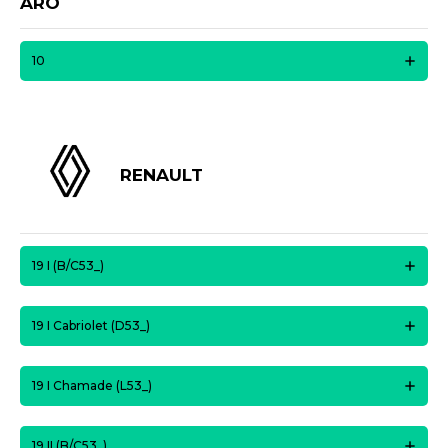
ARO
10
RENAULT
19 I (B/C53_)
19 I Cabriolet (D53_)
19 I Chamade (L53_)
19 II (B/C53_)