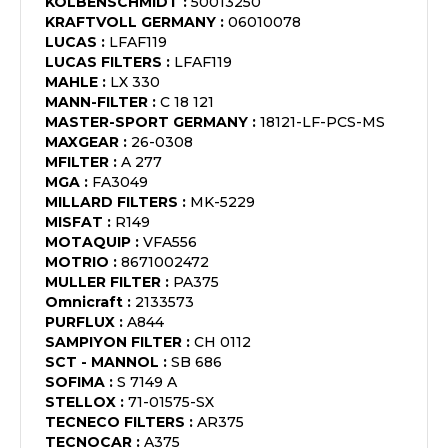
KOLBENSCHMIDT
:
50013250
KRAFTVOLL GERMANY
:
06010078
LUCAS
:
LFAF119
LUCAS FILTERS
:
LFAF119
MAHLE
:
LX 330
MANN-FILTER
:
C 18 121
MASTER-SPORT GERMANY
:
18121-LF-PCS-MS
MAXGEAR
:
26-0308
MFILTER
:
A 277
MGA
:
FA3049
MILLARD FILTERS
:
MK-5229
MISFAT
:
R149
MOTAQUIP
:
VFA556
MOTRIO
:
8671002472
MULLER FILTER
:
PA375
Omnicraft
:
2133573
PURFLUX
:
A844
SAMPIYON FILTER
:
CH 0112
SCT - MANNOL
:
SB 686
SOFIMA
:
S 7149 A
STELLOX
:
71-01575-SX
TECNECO FILTERS
:
AR375
TECNOCAR
:
A375