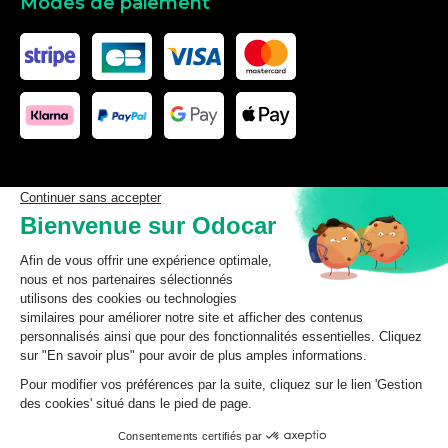
Modes de paiement
Les données affichées ici, particulièrement la base de donnée
complète, ne doivent pas être copiées. Il est interdit d’exploiter les
données ou la base de données complète, de laisser un tiers les
exploiter, ni de les rendre accessible à un tiers, sans accord
préalable de TecDoc. Toute infraction constitue une violation des
droits d’auteur et fera l’objet de poursuites.
odocar
2026
©
CGV Particuliers
CGV Professionnels
Mentions légales
Données personnelles
Ajouter au panier