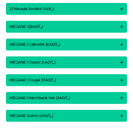
21 Nevada Société (S48_)
MEGANE I (BA0/1_)
MEGANE I Cabriolet (EA0/1_)
MEGANE I Classic (LA0/1_)
MEGANE I Coupé (DA0/1_)
MEGANE I Hatchback Van (SA0/1_)
MEGANE Scénic (JA0/1_)