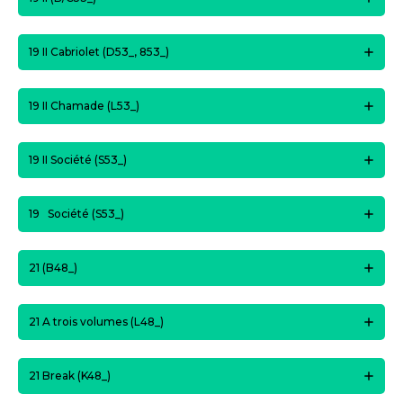
19 II Cabriolet (D53_, 853_)
19 II Chamade (L53_)
19 II Société (S53_)
19 Société (S53_)
21 (B48_)
21 A trois volumes (L48_)
21 Break (K48_)