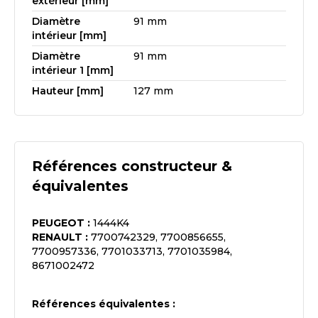
extérieur [mm]
Diamètre
91 mm
intérieur [mm]
Diamètre
91 mm
intérieur 1 [mm]
Hauteur [mm]
127 mm
Références constructeur &
équivalentes
PEUGEOT
:
1444K4
RENAULT
:
7700742329, 7700856655,
7700957336, 7701033713, 7701035984,
8671002472
Références équivalentes :