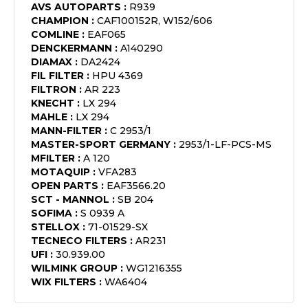
AVS AUTOPARTS
:
R939
CHAMPION
:
CAF100152R, W152/606
COMLINE
:
EAF065
DENCKERMANN
:
A140290
DIAMAX
:
DA2424
FIL FILTER
:
HPU 4369
FILTRON
:
AR 223
KNECHT
:
LX 294
MAHLE
:
LX 294
MANN-FILTER
:
C 2953/1
MASTER-SPORT GERMANY
:
2953/1-LF-PCS-MS
MFILTER
:
A 120
MOTAQUIP
:
VFA283
OPEN PARTS
:
EAF3566.20
SCT - MANNOL
:
SB 204
SOFIMA
:
S 0939 A
STELLOX
:
71-01529-SX
TECNECO FILTERS
:
AR231
UFI
:
30.939.00
WILMINK GROUP
:
WG1216355
WIX FILTERS
:
WA6404