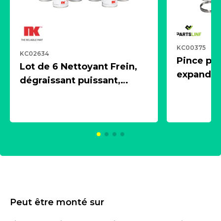
KC00375
KC02634
Pince pn
Lot de 6 Nettoyant Frein,
expandeur
dégraissant puissant,
1 souffle
aérosol 500ml - NK
universe
2021600
KC00375
Peut être monté sur