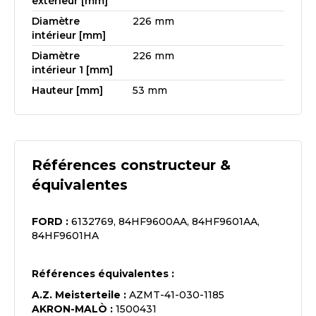
extérieur [mm]
Diamètre
226 mm
intérieur [mm]
Diamètre
226 mm
intérieur 1 [mm]
Hauteur [mm]
53 mm
Références constructeur &
équivalentes
FORD
:
6132769, 84HF9600AA, 84HF9601AA,
84HF9601HA
Références équivalentes :
A.Z. Meisterteile
:
AZMT-41-030-1185
AKRON-MALÒ
:
1500431