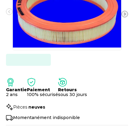
Garantie
Paiement
Retours
2 ans
100% sécurisé
sous 30 jours
Pièces
neuves
Momentanément indisponible