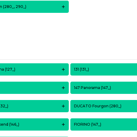
 (280_, 290_)
a (127_)
131 (131_)
147 Panorama (147_)
32_)
DUCATO Fourgon (280_)
nd (146_)
FIORINO (147_)