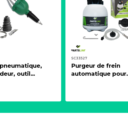
SC33527
 pneumatique,
Purgeur de frein
eur, outil
automatique pour
ur + 1 soufflet de
circuit de freinage
 universels
d'embrayage (3 litr
LINE KC00375
PARTSLINE SC335