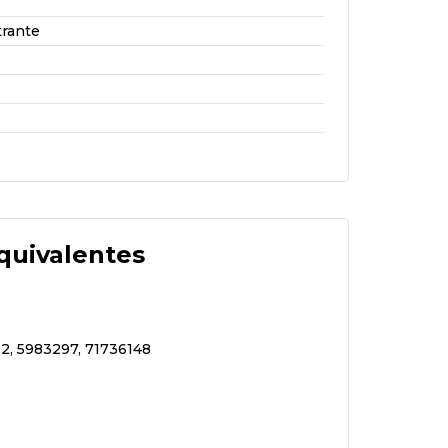
trante
quivalentes
2, 5983297, 71736148