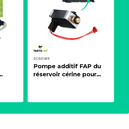
SC60189
Pompe additif FAP du
réservoir cérine pour
 ou
moteur 1.4, 1.5, 1.6, 2.0
es)
BlueHDI HDI
27
PARTSLINE SC60189