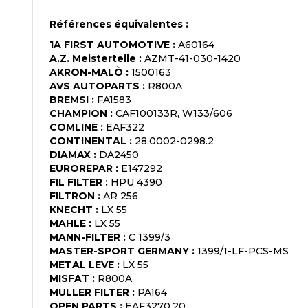
Références équivalentes :
1A FIRST AUTOMOTIVE
:
A60164
A.Z. Meisterteile
:
AZMT-41-030-1420
AKRON-MALÒ
:
1500163
AVS AUTOPARTS
:
R800A
BREMSI
:
FA1583
CHAMPION
:
CAF100133R, W133/606
COMLINE
:
EAF322
CONTINENTAL
:
28.0002-0298.2
DIAMAX
:
DA2450
EUROREPAR
:
E147292
FIL FILTER
:
HPU 4390
FILTRON
:
AR 256
KNECHT
:
LX 55
MAHLE
:
LX 55
MANN-FILTER
:
C 1399/3
MASTER-SPORT GERMANY
:
1399/1-LF-PCS-MS
METAL LEVE
:
LX 55
MISFAT
:
R800A
MULLER FILTER
:
PA164
OPEN PARTS
:
EAF3270.20