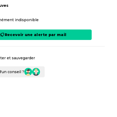
uves
ément indisponible
Recevoir une alerte par mail
ter et sauvegarder
'un conseil ?