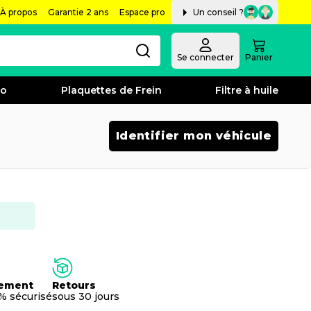
À propos
Garantie 2 ans
Espace pro
Un conseil ?
Se connecter
Panier
bo
Plaquettes de Frein
Filtre à huile
Identifier mon véhicule
ement
Retours
% sécurisé
sous 30 jours