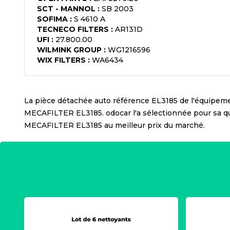
SCT - MANNOL
:
SB 2003
SOFIMA
:
S 4610 A
TECNECO FILTERS
:
AR131D
UFI
:
27.800.00
WILMINK GROUP
:
WG1216596
WIX FILTERS
:
WA6434
La pièce détachée auto référence
EL3185
de l'équipem
MECAFILTER EL3185
. odocar l'a sélectionnée pour sa 
MECAFILTER EL3185
au meilleur prix du marché.