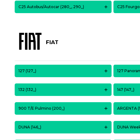
C25 Autobus/Autocar (280_, 290_)
C25 Fourgon
FIAT
127 (127_)
127 Panoram
132 (132_)
147 (147_)
900 T/E Pulmino (200_)
ARGENTA (1
DUNA (146_)
DUNA Weeke