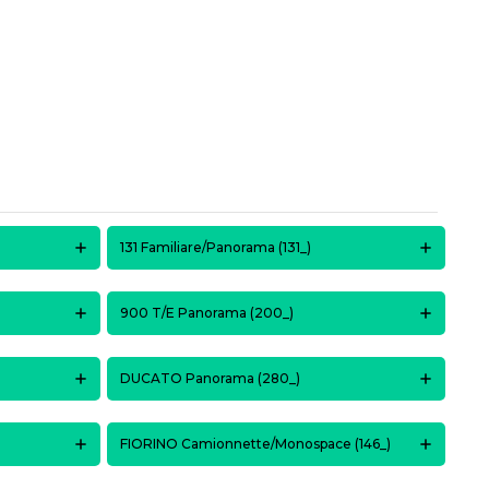
131 Familiare/Panorama (131_)
900 T/E Panorama (200_)
DUCATO Panorama (280_)
FIORINO Camionnette/Monospace (146_)