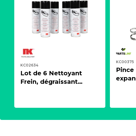
KC00375
KC02634
Pince
Lot de 6 Nettoyant
expand
Frein, dégraissant
écarte
puissant, aérosol 500ml
cardan
- NK 2021600
PARTS