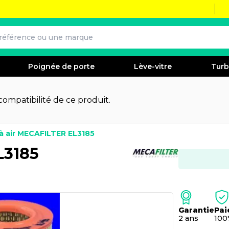
Poignée de porte
Lève-vitre
Tur
 compatibilité de ce produit.
e à air MECAFILTER EL3185
L3185
Garantie
Pai
2 ans
100