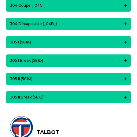
304 Coupé (_04C_)
304 Décapotable (_04B_)
305 I (581A)
305 I Break (581D)
305 II (581M)
305 II Break (581E)
TALBOT