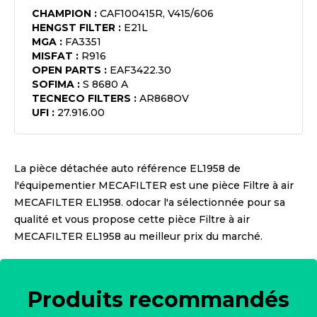
CHAMPION
:
CAF100415R, V415/606
HENGST FILTER
:
E21L
MGA
:
FA3351
MISFAT
:
R916
OPEN PARTS
:
EAF3422.30
SOFIMA
:
S 8680 A
TECNECO FILTERS
:
AR868OV
UFI
:
27.916.00
La pièce détachée auto référence
EL1958
de
l'équipementier
MECAFILTER
est une pièce
Filtre à air
MECAFILTER EL1958
. odocar l'a sélectionnée pour sa
qualité et vous propose cette pièce
Filtre à air
MECAFILTER EL1958
au meilleur prix du marché.
Produits recommandés