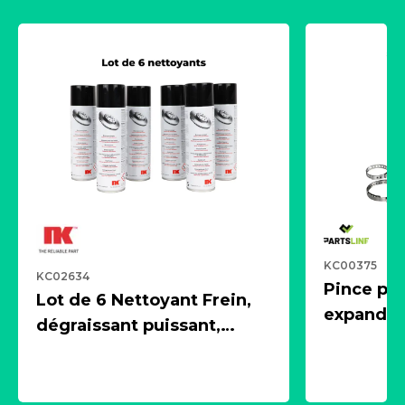
KC00375
KC02634
Pince pn
Lot de 6 Nettoyant Frein,
expandeur
dégraissant puissant,
1 souffle
aérosol 500ml - NK
universe
2021600
KC00375