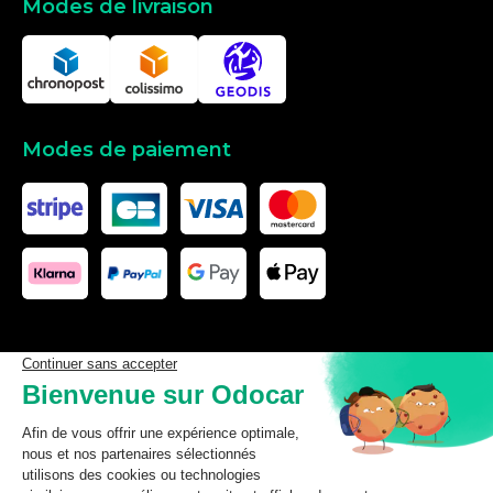
Modes de livraison
Modes de paiement
Les données affichées ici, particulièrement la base de donnée
complète, ne doivent pas être copiées. Il est interdit d’exploiter les
données ou la base de données complète, de laisser un tiers les
exploiter, ni de les rendre accessible à un tiers, sans accord
préalable de TecDoc. Toute infraction constitue une violation des
droits d’auteur et fera l’objet de poursuites.